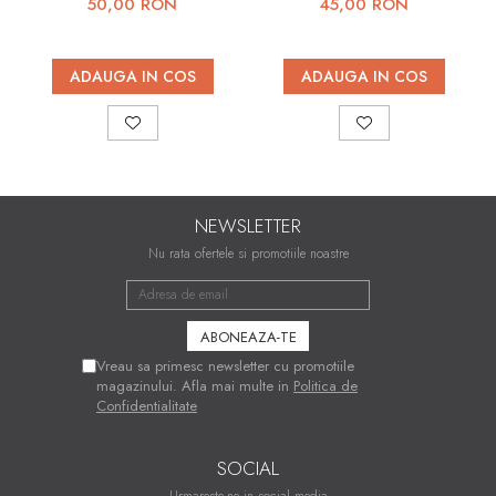
50,00 RON
45,00 RON
ADAUGA IN COS
ADAUGA IN COS
NEWSLETTER
Nu rata ofertele si promotiile noastre
Vreau sa primesc newsletter cu promotiile
magazinului. Afla mai multe in
Politica de
Confidentialitate
SOCIAL