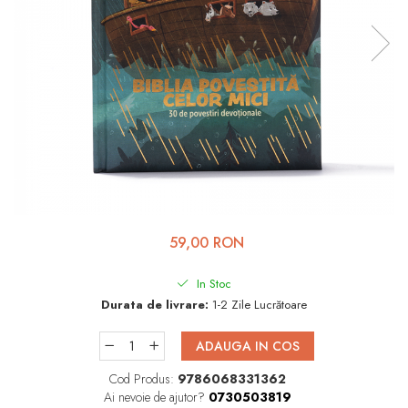
Viața de Familie
Parenting
Prietenie, Logodnă și
Căsătorie
Bărbați
Cărți de Colorat
Bebe
Femei
59,00 RON
Adolescenți și Tineri
Păstorirea Bisericii
In Stoc
Durata de livrare:
1-2 Zile Lucrătoare
Conducerea și Păstorirea
Bisericii
ADAUGA IN COS
Lideri
Cod Produs:
9786068331362
Predicare
Ai nevoie de ajutor?
0730503819