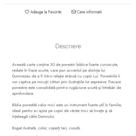
Consiliere
Adauga la Favorite
Cere informatii
Lucrarea cu Copiii și Tinerii
Grupuri Mici
Închinare prin Muzică
Apologetică
Descriere
Devoționale/Meditații
Biblice
Această carte conţine 30 de povestiri biblice foarte cunoscute,
Finanțe
redate în fraze scurte, care pun accentul pe dorinţa lui
Dumnezeu de a fi într-o relaţie strânsă cu copiii Lui. Povestirile îi
Romane, Nuvele și Povestiri
vor captiva pe micuţii cititori prin ilustraţiile lor expresive. Fiecare
povestire este consolidată printr-o rugăciune scurtă şi întrebări de
Biografii
aprofundare.
Reviste
Biblia povestită celor mici este un instrument foarte util în familie,
Poezii
ideal pentru a-i ajuta pe copiii de vârste mici să înveţe şi să
înţeleagă căile Domnului.
Bogat ilustrată, color, coperţi tari, cusută.