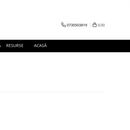
0730503819
0,00
Ă
RESURSE
ACASĂ