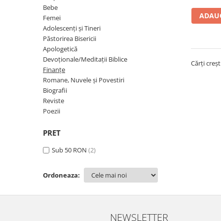
Parenting
Bebe
Prietenie, Logodnă și Căsătorie
ADAUG
Femei
Bărbați
Adolescenți și Tineri
Păstorirea Bisericii
Cărți de Colorat
Apologetică
Bebe
Devoționale/Meditații Biblice
Cărți creș
Finanțe
Femei
Romane, Nuvele și Povestiri
Adolescenți și Tineri
Biografii
Reviste
Păstorirea Bisericii
Poezii
Conducerea și Păstorirea Bisericii
Lideri
PRET
Predicare
Sub 50 RON
(2)
Consiliere
Lucrarea cu Copiii și Tinerii
Ordoneaza:
Grupuri Mici
Închinare prin Muzică
Apologetică
NEWSLETTER