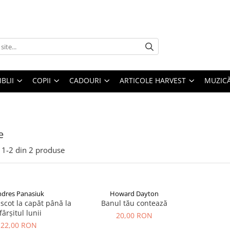
IBLII
COPII
CADOURI
ARTICOLE HARVEST
MUZIC
e
1-
2
din
2
produse
ndres Panasiuk
Howard Dayton
scot la capăt până la
Banul tău contează
fârșitul lunii
20,00 RON
22,00 RON