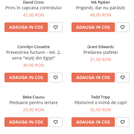
David Cross
Nik Ripken
Prins în capcana controlului
Prigoniți, dar nu părăsiți
42,00 RON
48,00 RON
ADAUGA IN COS
ADAUGA IN COS
Connilyn Cossette
Grant Edwards
Prevestirea furtunii - Vol. 2,
Predarea ștafetei
seria "Ieșiți din Egipt"
21,00 RON
49,00 RON
ADAUGA IN COS
ADAUGA IN COS
Bebe Ciausu
Tedd Tripp
Pledoarie pentru iertare
Păstorind o inimă de copil
20,00 RON
35,00 RON
ADAUGA IN COS
ADAUGA IN COS