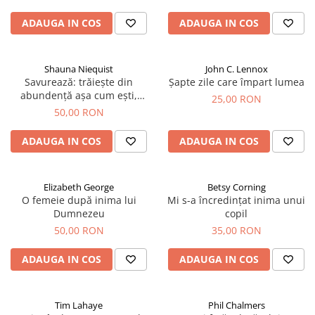
Devoționale/Meditații Biblice
ADAUGA IN COS
ADAUGA IN COS
Finanțe
Romane, Nuvele și Povestiri
Biografii
Shauna Niequist
John C. Lennox
Savurează: trăiește din
Șapte zile care împart lumea
Reviste
abundență așa cum ești,
25,00 RON
acolo unde ești
Poezii
50,00 RON
ADAUGA IN COS
ADAUGA IN COS
Elizabeth George
Betsy Corning
O femeie după inima lui
Mi s-a încredințat inima unui
Dumnezeu
copil
50,00 RON
35,00 RON
ADAUGA IN COS
ADAUGA IN COS
Tim Lahaye
Phil Chalmers