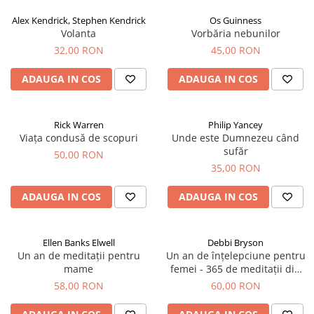
Alex Kendrick, Stephen Kendrick
Os Guinness
Volanta
Vorbăria nebunilor
32,00 RON
45,00 RON
ADAUGA IN COS
ADAUGA IN COS
Rick Warren
Philip Yancey
Viața condusă de scopuri
Unde este Dumnezeu când
sufăr
50,00 RON
35,00 RON
ADAUGA IN COS
ADAUGA IN COS
Ellen Banks Elwell
Debbi Bryson
Un an de meditații pentru
Un an de înțelepciune pentru
mame
femei - 365 de meditații din
Proverbe
58,00 RON
60,00 RON