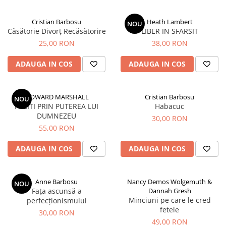
Parenting
Prietenie, Logodnă și Căsătorie
Cristian Barbosu
Heath Lambert
NOU
Bărbați
Căsătorie Divorț Recăsătorire
LIBER IN SFARSIT
Cărți de Colorat
25,00 RON
38,00 RON
Bebe
ADAUGA IN COS
ADAUGA IN COS
Femei
Adolescenți și Tineri
HOWARD MARSHALL
Cristian Barbosu
NOU
Păstorirea Bisericii
PAZITI PRIN PUTEREA LUI
Habacuc
DUMNEZEU
30,00 RON
Conducerea și Păstorirea Bisericii
55,00 RON
Lideri
Predicare
ADAUGA IN COS
ADAUGA IN COS
Consiliere
Lucrarea cu Copiii și Tinerii
Anne Barbosu
Nancy Demos Wolgemuth &
NOU
Grupuri Mici
Fața ascunsă a
Dannah Gresh
Închinare prin Muzică
Minciuni pe care le cred
perfecționismului
fetele
Apologetică
30,00 RON
49,00 RON