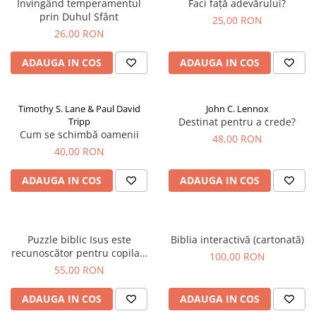
Invingând temperamentul
Faci față adevărului?
prin Duhul Sfânt
25,00 RON
26,00 RON
ADAUGA IN COS
ADAUGA IN COS
Timothy S. Lane & Paul David
John C. Lennox
Tripp
Destinat pentru a crede?
Cum se schimbă oamenii
48,00 RON
40,00 RON
ADAUGA IN COS
ADAUGA IN COS
Puzzle biblic Isus este
Biblia interactivă (cartonată)
recunoscător pentru copilași
100,00 RON
(500 Piese)
55,00 RON
ADAUGA IN COS
ADAUGA IN COS