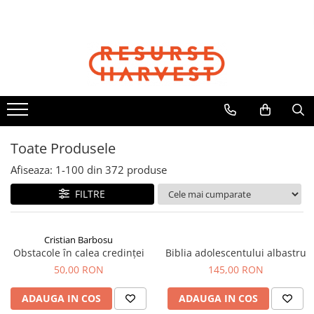
Cărți Creștine
Biblii
Copii
Cadouri
Articole Harvest
Cristian Barbosu
Biblia Dumitru Cornilescu
Cărți Copii
Căni
Textile
Cărți pentru Copii
Biblia NTR
Jocuri
Jurnale
Șepci
Căni, Pixuri, Brelocuri
Biblii pentru Copii
Biblia pentru Femei
DVD Cartea Cărților
Resurse pentru Grupurile Mici
Viața Creștină
Biblia pentru Adolescenți
Toate Produsele
Viața Creștină
Afiseaza:
1-
100
din
372
produse
Creștere Spirituală
FILTRE
Rugăciune
Lupta Spirituală
Încurajare în Suferință
Cristian Barbosu
Obstacole în calea credinței
Biblia adolescentului albastru
Cărți de Jocuri și Activități
50,00 RON
145,00 RON
Familie
Viața de Familie
ADAUGA IN COS
ADAUGA IN COS