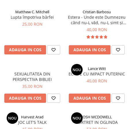
Matthew C. Mitchell
Cristian Barbosu
Lupta împotriva bârfei
Estera - Unde este Dumnezeu
când nu-L văd, nu-L simt și
25,00 RON
nu-l aud?
40,00 RON
ADAUGA IN COS
ADAUGA IN COS
Lance Witt
NOU
SEXUALITATEA DIN
ECHIPE CU IMPACT PUTERNIC
PERSPECTIVA BIBLIEI
40,00 RON
35,00 RON
ADAUGA IN COS
ADAUGA IN COS
Harvest Arad
JOSH MCDOWELL
NOU
NOU
JOC LET'S TALK
PORTRET IN OGLINDA