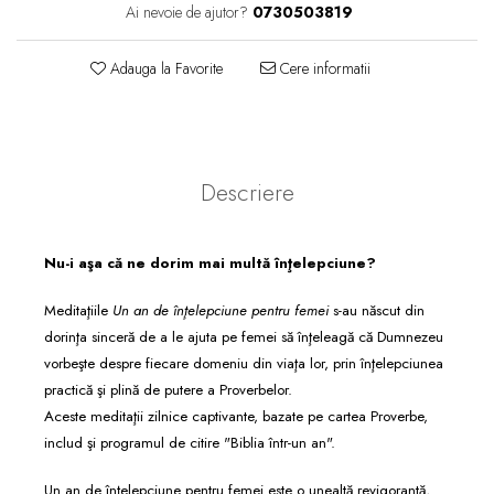
Consiliere
Ai nevoie de ajutor?
0730503819
Lucrarea cu Copiii și Tinerii
Adauga la Favorite
Cere informatii
Grupuri Mici
Închinare prin Muzică
Apologetică
Devoționale/Meditații
Descriere
Biblice
Finanțe
Nu-i aşa că ne dorim mai multă înţelepciune?
Romane, Nuvele și Povestiri
Meditaţiile
Un an de înţelepciune pentru femei
s-au născut din
Biografii
dorinţa sinceră de a le ajuta pe femei să înţeleagă că Dumnezeu
Reviste
vorbeşte despre fiecare domeniu din viaţa lor, prin înţelepciunea
practică şi plină de putere a Proverbelor.
Poezii
Aceste meditaţii zilnice captivante, bazate pe cartea Proverbe,
includ şi programul de citire "Biblia într-un an".
Un an de înţelepciune pentru femei este o unealtă revigorantă,