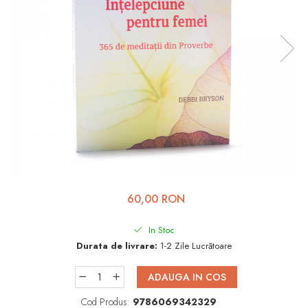
Viața de Familie
Parenting
Prietenie, Logodnă și
Căsătorie
Bărbați
Cărți de Colorat
Bebe
Femei
Adolescenți și Tineri
60,00 RON
Păstorirea Bisericii
In Stoc
Conducerea și Păstorirea
Durata de livrare:
1-2 Zile Lucrătoare
Bisericii
Lideri
ADAUGA IN COS
Predicare
Cod Produs:
9786069342329