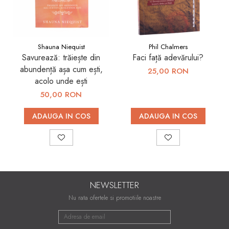
Shauna Niequist
Phil Chalmers
Savurează: trăiește din
Faci față adevărului?
abundență așa cum ești,
25,00 RON
acolo unde ești
50,00 RON
ADAUGA IN COS
ADAUGA IN COS
NEWSLETTER
Nu rata ofertele si promotiile noastre