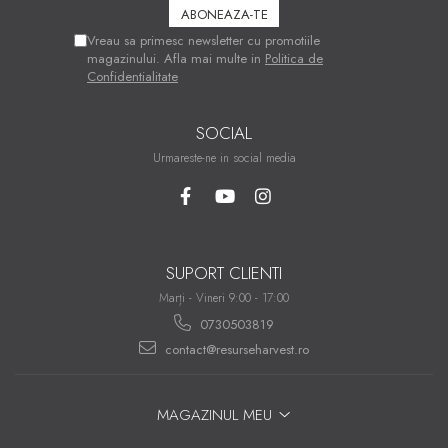
Vreau sa primesc newsletter cu promotiile
magazinului. Afla mai multe in
Politica de
Confidentialitate
SOCIAL
Urmareste-ne in social media
SUPORT CLIENTI
Marți - Vineri 9:00 - 17:00
0730503819
contact@resurseharvest.ro
MAGAZINUL MEU