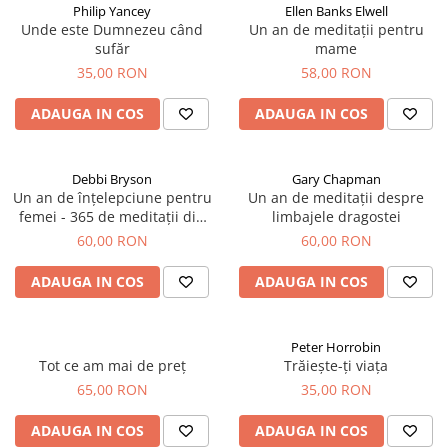
Philip Yancey
Ellen Banks Elwell
Unde este Dumnezeu când
Un an de meditații pentru
sufăr
mame
35,00 RON
58,00 RON
ADAUGA IN COS
ADAUGA IN COS
Debbi Bryson
Gary Chapman
Un an de înțelepciune pentru
Un an de meditații despre
femei - 365 de meditații din
limbajele dragostei
Proverbe
60,00 RON
60,00 RON
ADAUGA IN COS
ADAUGA IN COS
Peter Horrobin
Tot ce am mai de preț
Trăiește-ți viața
65,00 RON
35,00 RON
ADAUGA IN COS
ADAUGA IN COS