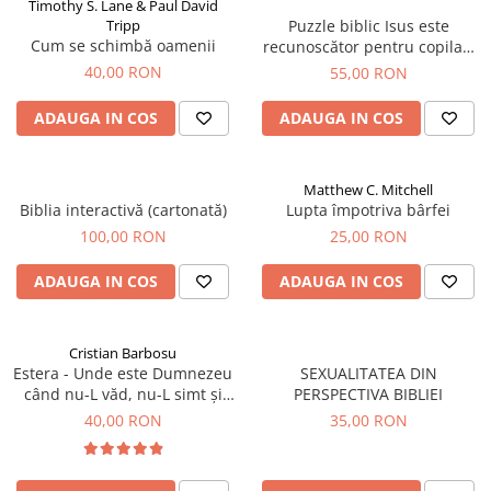
Timothy S. Lane & Paul David
Tripp
Puzzle biblic Isus este
Cum se schimbă oamenii
recunoscător pentru copilași
(500 Piese)
40,00 RON
55,00 RON
ADAUGA IN COS
ADAUGA IN COS
Matthew C. Mitchell
Biblia interactivă (cartonată)
Lupta împotriva bârfei
100,00 RON
25,00 RON
ADAUGA IN COS
ADAUGA IN COS
Cristian Barbosu
Estera - Unde este Dumnezeu
SEXUALITATEA DIN
când nu-L văd, nu-L simt și
PERSPECTIVA BIBLIEI
nu-l aud?
40,00 RON
35,00 RON