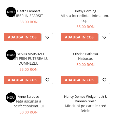
Parenting
Prietenie, Logodnă și Căsătorie
Heath Lambert
Betsy Corning
NOU
Bărbați
LIBER IN SFARSIT
Mi s-a încredințat inima unui
copil
Cărți de Colorat
38,00 RON
35,00 RON
Bebe
ADAUGA IN COS
ADAUGA IN COS
Femei
Adolescenți și Tineri
Păstorirea Bisericii
HOWARD MARSHALL
Cristian Barbosu
NOU
PAZITI PRIN PUTEREA LUI
Habacuc
Conducerea și Păstorirea Bisericii
DUMNEZEU
30,00 RON
Lideri
55,00 RON
Predicare
ADAUGA IN COS
ADAUGA IN COS
Consiliere
Lucrarea cu Copiii și Tinerii
Grupuri Mici
Anne Barbosu
Nancy Demos Wolgemuth &
NOU
Închinare prin Muzică
Fața ascunsă a
Dannah Gresh
Minciuni pe care le cred
perfecționismului
Apologetică
fetele
30,00 RON