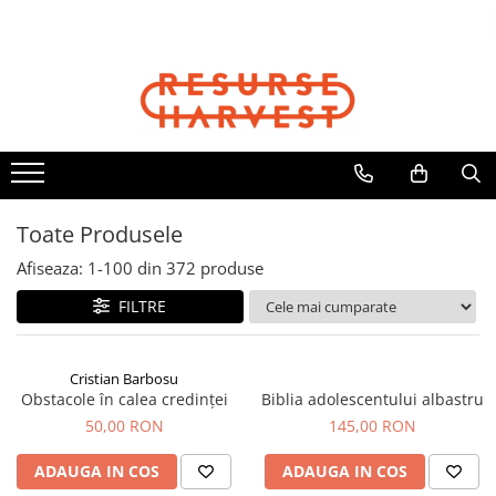
Cărți Creștine
Biblii
Copii
Cadouri
Articole Harvest
Cristian Barbosu
Biblia Dumitru Cornilescu
Cărți Copii
Căni
Textile
Cărți pentru Copii
Biblia NTR
Jocuri
Jurnale
Șepci
Căni, Pixuri, Brelocuri
Biblii pentru Copii
Biblia pentru Femei
DVD Cartea Cărților
Resurse pentru Grupurile Mici
Viața Creștină
Biblia pentru Adolescenți
Toate Produsele
Viața Creștină
Afiseaza:
1-
100
din
372
produse
Creștere Spirituală
FILTRE
Rugăciune
Lupta Spirituală
Încurajare în Suferință
Cristian Barbosu
Obstacole în calea credinței
Biblia adolescentului albastru
Cărți de Jocuri și Activități
50,00 RON
145,00 RON
Familie
Viața de Familie
ADAUGA IN COS
ADAUGA IN COS