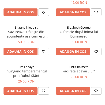
Devoționale/Meditații Biblice
49,00 RON
Finanțe
ADAUGA IN COS
ADAUGA IN COS
Romane, Nuvele și Povestiri
Biografii
Shauna Niequist
Elizabeth George
Reviste
Savurează: trăiește din
O femeie după inima lui
abundență așa cum ești,
Dumnezeu
Poezii
acolo unde ești
50,00 RON
50,00 RON
ADAUGA IN COS
ADAUGA IN COS
Tim Lahaye
Phil Chalmers
Invingând temperamentul
Faci față adevărului?
prin Duhul Sfânt
25,00 RON
26,00 RON
ADAUGA IN COS
ADAUGA IN COS