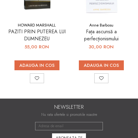
HOWARD MARSHALL
Anne Barbosu
PAZITI PRIN PUTEREA LUI
Fața ascunsă a
DUMNEZEU
perfecționismului
55,00 RON
30,00 RON
ADAUGA IN COS
ADAUGA IN COS
NEWSLETTER
Nu rata ofertele si promotiile noastre