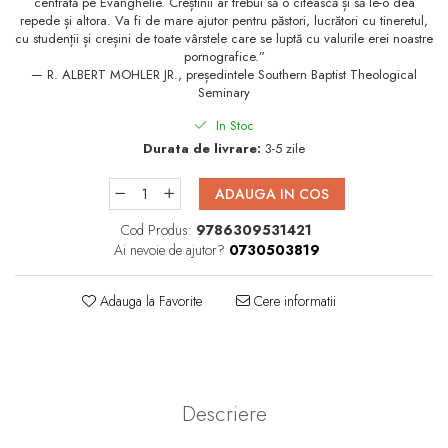
centrată pe Evanghelie. Creștinii ar trebui să o citească și să le-o dea
Consiliere
repede și altora. Va fi de mare ajutor pentru păstori, lucrători cu tineretul,
cu studenții și creșini de toate vârstele care se luptă cu valurile erei noastre
Lucrarea cu Copiii și Tinerii
pornografice.”
Grupuri Mici
— R. ALBERT MOHLER JR., președintele Southern Baptist Theological
Seminary
Închinare prin Muzică
In Stoc
Apologetică
Durata de livrare:
3-5 zile
Devoționale/Meditații
Biblice
ADAUGA IN COS
Finanțe
Cod Produs:
9786309531421
Ai nevoie de ajutor?
0730503819
Romane, Nuvele și Povestiri
Biografii
Adauga la Favorite
Cere informatii
Reviste
Poezii
Descriere