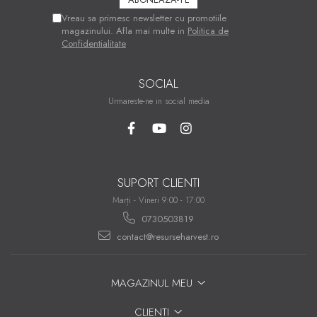
Vreau sa primesc newsletter cu promotiile
magazinului. Afla mai multe in
Politica de
Confidentialitate
SOCIAL
Urmareste-ne in social media
SUPORT CLIENTI
Marți - Vineri 9:00 - 17:00
0730503819
contact@resurseharvest.ro
MAGAZINUL MEU
CLIENTI