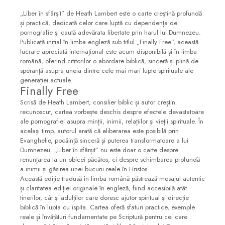
„Liber în sfârșit” de Heath Lambert este o carte creștină profundă
și practică, dedicată celor care luptă cu dependența de
pornografie și caută adevărata libertate prin harul lui Dumnezeu.
Publicată inițial în limba engleză sub titlul „Finally Free”, această
lucrare apreciată internațional este acum disponibilă și în limba
română, oferind cititorilor o abordare biblică, sinceră și plină de
speranță asupra uneia dintre cele mai mari lupte spirituale ale
generației actuale.
Finally Free
Scrisă de Heath Lambert, consilier biblic și autor creștin
recunoscut, cartea vorbește deschis despre efectele devastatoare
ale pornografiei asupra minții, inimii, relațiilor și vieții spirituale. În
același timp, autorul arată că eliberarea este posibilă prin
Evanghelie, pocăință sinceră și puterea transformatoare a lui
Dumnezeu. „Liber în sfârșit” nu este doar o carte despre
renunțarea la un obicei păcătos, ci despre schimbarea profundă
a inimii și găsirea unei bucurii reale în Hristos.
Această ediție tradusă în limba română păstrează mesajul autentic
și claritatea ediției originale în engleză, fiind accesibilă atât
tinerilor, cât și adulților care doresc ajutor spiritual și direcție
biblică în lupta cu ispita. Cartea oferă sfaturi practice, exemple
reale și învățături fundamentate pe Scriptură pentru cei care