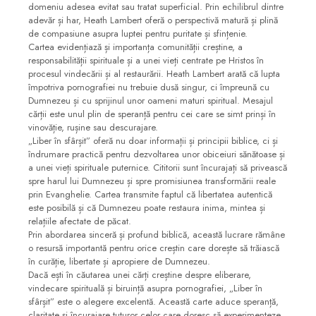
domeniu adesea evitat sau tratat superficial. Prin echilibrul dintre
adevăr și har, Heath Lambert oferă o perspectivă matură și plină
de compasiune asupra luptei pentru puritate și sfințenie.
Cartea evidențiază și importanța comunității creștine, a
responsabilității spirituale și a unei vieți centrate pe Hristos în
procesul vindecării și al restaurării. Heath Lambert arată că lupta
împotriva pornografiei nu trebuie dusă singur, ci împreună cu
Dumnezeu și cu sprijinul unor oameni maturi spiritual. Mesajul
cărții este unul plin de speranță pentru cei care se simt prinși în
vinovăție, rușine sau descurajare.
„Liber în sfârșit” oferă nu doar informații și principii biblice, ci și
îndrumare practică pentru dezvoltarea unor obiceiuri sănătoase și
a unei vieți spirituale puternice. Cititorii sunt încurajați să privească
spre harul lui Dumnezeu și spre promisiunea transformării reale
prin Evanghelie. Cartea transmite faptul că libertatea autentică
este posibilă și că Dumnezeu poate restaura inima, mintea și
relațiile afectate de păcat.
Prin abordarea sinceră și profund biblică, această lucrare rămâne
o resursă importantă pentru orice creștin care dorește să trăiască
în curăție, libertate și apropiere de Dumnezeu.
Dacă ești în căutarea unei cărți creștine despre eliberare,
vindecare spirituală și biruință asupra pornografiei, „Liber în
sfârșit” este o alegere excelentă. Această carte aduce speranță,
claritate și încurajare tuturor celor care doresc să experimenteze