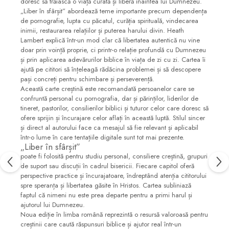
doresc să trăiască o viață curată și liberă înaintea lui Dumnezeu.
„Liber în sfârșit” abordează teme importante precum dependența
de pornografie, lupta cu păcatul, curăția spirituală, vindecarea
inimii, restaurarea relațiilor și puterea harului divin. Heath
Lambert explică într-un mod clar că libertatea autentică nu vine
doar prin voință proprie, ci printr-o relație profundă cu Dumnezeu
și prin aplicarea adevărurilor biblice în viața de zi cu zi. Cartea îi
ajută pe cititori să înțeleagă rădăcina problemei și să descopere
pași concreți pentru schimbare și perseverență.
Această carte creștină este recomandată persoanelor care se
confruntă personal cu pornografia, dar și părinților, liderilor de
tineret, pastorilor, consilierilor biblici și tuturor celor care doresc să
ofere sprijin și încurajare celor aflați în această luptă. Stilul sincer
și direct al autorului face ca mesajul să fie relevant și aplicabil
într-o lume în care tentațiile digitale sunt tot mai prezente.
„Liber în sfârșit”
poate fi folosită pentru studiu personal, consiliere creștină, grupuri
de suport sau discuții în cadrul bisericii. Fiecare capitol oferă
perspective practice și încurajatoare, îndreptând atenția cititorului
spre speranța și libertatea găsite în Hristos. Cartea subliniază
faptul că nimeni nu este prea departe pentru a primi harul și
ajutorul lui Dumnezeu.
Noua ediție în limba română reprezintă o resursă valoroasă pentru
creștinii care caută răspunsuri biblice și ajutor real într-un