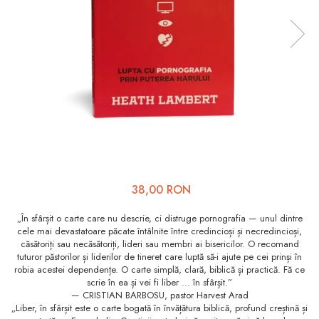
Viața de Familie
Parenting
Prietenie, Logodnă și
Căsătorie
Bărbați
Cărți de Colorat
Bebe
Femei
38,00 RON
Adolescenți și Tineri
„În sfârșit o carte care nu descrie, ci distruge pornografia — unul dintre
Păstorirea Bisericii
cele mai devastatoare păcate întâlnite între credincioși și necredincioși,
căsătoriți sau necăsătoriți, lideri sau membri ai bisericilor. O recomand
Conducerea și Păstorirea
tuturor păstorilor și liderilor de tineret care luptă să-i ajute pe cei prinși în
Bisericii
robia acestei dependențe. O carte simplă, clară, biblică și practică. Fă ce
scrie în ea și vei fi liber … în sfârșit.”
Lideri
— CRISTIAN BARBOSU, pastor Harvest Arad
Predicare
„Liber, în sfârșit este o carte bogată în învățătura biblică, profund creștină și