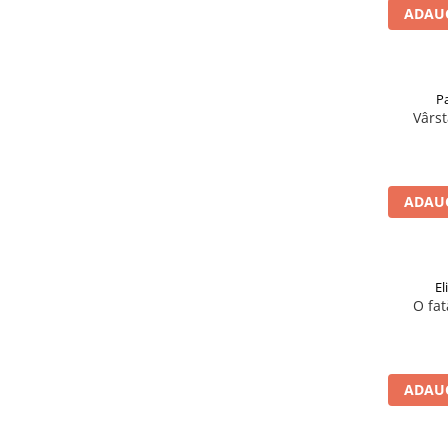
ADAUG
P
Vârst
ADAUG
El
O fat
ADAUG