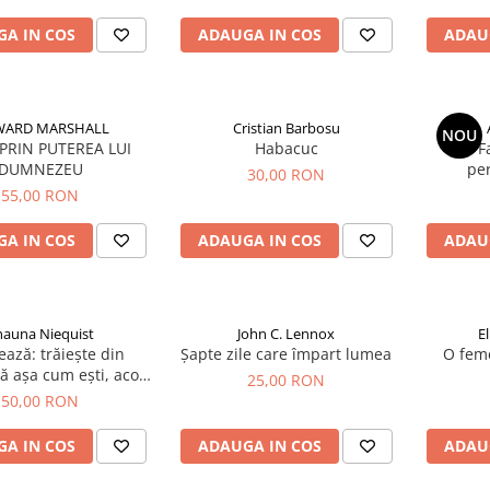
A IN COS
ADAUGA IN COS
ADAU
ARD MARSHALL
Cristian Barbosu
NOU
 PRIN PUTEREA LUI
Habacuc
F
DUMNEZEU
per
30,00 RON
55,00 RON
A IN COS
ADAUGA IN COS
ADAU
hauna Niequist
John C. Lennox
E
ază: trăiește din
Șapte zile care împart lumea
O feme
 așa cum ești, acolo
25,00 RON
unde ești
50,00 RON
A IN COS
ADAUGA IN COS
ADAU