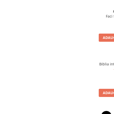
Devoționale/Meditații Biblice
Finanțe
Faci
Romane, Nuvele și Povestiri
Biografii
Reviste
ADAUG
Poezii
Biblia in
ADAUG