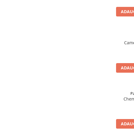
ADAUG
Came
ADAUG
P
Chem
ADAUG