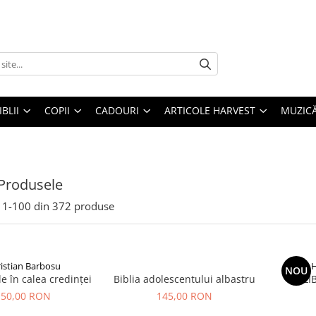
IBLII
COPII
CADOURI
ARTICOLE HARVEST
MUZIC
Produsele
1-
100
din
372
produse
istian Barbosu
H
NOU
e în calea credinței
Biblia adolescentului albastru
LI
50,00 RON
145,00 RON