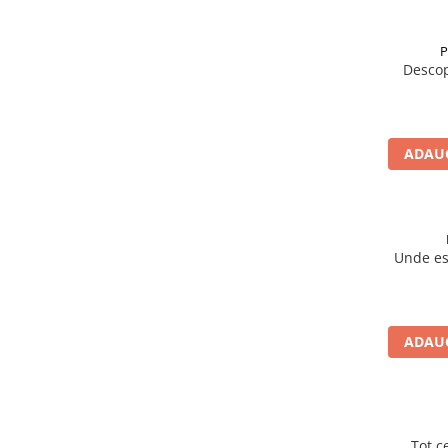
P
Descop
ADAUG
Unde e
ADAUG
Tot c