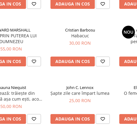
A IN COS
ADAUGA IN COS
ADAU
ARD MARSHALL
Cristian Barbosu
NOU
 PRIN PUTEREA LUI
Habacuc
F
DUMNEZEU
per
30,00 RON
55,00 RON
A IN COS
ADAUGA IN COS
ADAU
hauna Niequist
John C. Lennox
E
ază: trăiește din
Șapte zile care împart lumea
O feme
 așa cum ești, acolo
25,00 RON
unde ești
50,00 RON
A IN COS
ADAUGA IN COS
ADAU