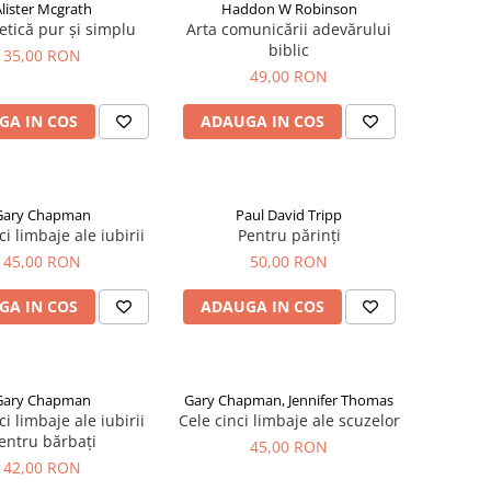
lister Mcgrath
Haddon W Robinson
etică pur și simplu
Arta comunicării adevărului
biblic
35,00 RON
49,00 RON
GA IN COS
ADAUGA IN COS
Gary Chapman
Paul David Tripp
ci limbaje ale iubirii
Pentru părinți
45,00 RON
50,00 RON
GA IN COS
ADAUGA IN COS
Gary Chapman
Gary Chapman, Jennifer Thomas
ci limbaje ale iubirii
Cele cinci limbaje ale scuzelor
entru bărbați
45,00 RON
42,00 RON