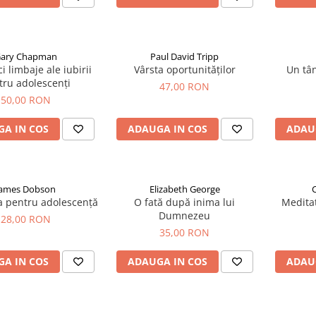
ary Chapman
Paul David Tripp
i limbaje ale iubirii
Vârsta oportunităților
Un tân
tru adolescenți
47,00 RON
50,00 RON
A IN COS
ADAUGA IN COS
ADAU
James Dobson
Elizabeth George
a pentru adolescență
O fată după inima lui
Meditaț
Dumnezeu
28,00 RON
35,00 RON
A IN COS
ADAUGA IN COS
ADAU