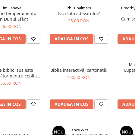
Tim Lahaye
Phil Chalmers
Timothy
ând temperamentul
Faci față adevărului?
Cum s
in Duhul Sfânt
25,00 RON
26,00 RON
A IN COS
ADAUGA IN COS
ADAU
Mat
e biblic Isus este
Biblia interactivă (cartonată)
Lupta
ător pentru copilași
100,00 RON
(500 Piese)
55,00 RON
A IN COS
ADAUGA IN COS
ADAU
Lance Witt
NOU
NOU