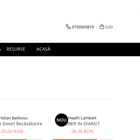
0730503819
0,00
Ă
RESURSE
ACASĂ
ristian Barbosu
Heath Lambert
NOU
e Divorț Recăsătorire
LIBER IN SFARSIT
25,00 RON
38,00 RON