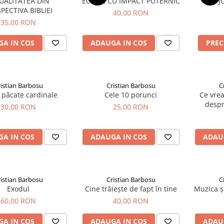
UALITATEA DIN
ECHIPE CU IMPACT PUTERNIC
J
PECTIVA BIBLIEI
40,00 RON
35,00 RON
A IN COS
ADAUGA IN COS
PRE
istian Barbosu
Cristian Barbosu
C
 păcate cardinale
Cele 10 porunci
Ce vre
despr
30,00 RON
25,00 RON
A IN COS
ADAUGA IN COS
ADAU
istian Barbosu
Cristian Barbosu
C
Exodul
Cine trăiește de fapt în tine
Muzica și
60,00 RON
40,00 RON
A IN COS
ADAUGA IN COS
ADAU