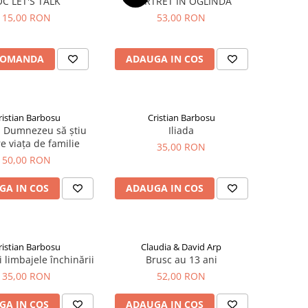
OC LET'S TALK
PORTRET IN OGLINDA
15,00 RON
53,00 RON
COMANDA
ADAUGA IN COS
ristian Barbosu
Cristian Barbosu
a Dumnezeu să știu
Iliada
e viața de familie
35,00 RON
50,00 RON
GA IN COS
ADAUGA IN COS
ristian Barbosu
Claudia & David Arp
 limbajele închinării
Brusc au 13 ani
35,00 RON
52,00 RON
GA IN COS
ADAUGA IN COS