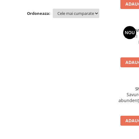
Parenting
ADAUG
Prietenie, Logodnă și Căsătorie
Ordoneaza:
Bărbați
Cărți de Colorat
HOW
NOU
Bebe
PAZITI
Femei
Adolescenți și Tineri
ADAUG
Păstorirea Bisericii
Conducerea și Păstorirea Bisericii
Lideri
S
Predicare
Savure
Consiliere
abundență
Lucrarea cu Copiii și Tinerii
Grupuri Mici
ADAUG
Închinare prin Muzică
Apologetică