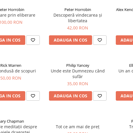
eter Horrobin
Peter Horrobin
Alex Kend
are prin eliberare
Descoperă vindecarea și
libertatea
100,00 RON
42,00 RON
A IN COS
ADAUGA IN COS
ADAU
Rick Warren
Philip Yancey
El
condusă de scopuri
Unde este Dumnezeu când
Un an d
sufăr
50,00 RON
35,00 RON
A IN COS
ADAUGA IN COS
ADAU
ary Chapman
P
e meditații despre
Tot ce am mai de preț
Tr
ajele dragostei