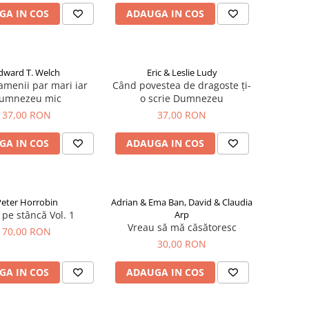
GA IN COS
ADAUGA IN COS
dward T. Welch
Eric & Leslie Ludy
menii par mari iar
Când povestea de dragoste ți-
umnezeu mic
o scrie Dumnezeu
37,00 RON
37,00 RON
GA IN COS
ADAUGA IN COS
eter Horrobin
Adrian & Ema Ban, David & Claudia
t pe stâncă Vol. 1
Arp
Vreau să mă căsătoresc
70,00 RON
30,00 RON
GA IN COS
ADAUGA IN COS