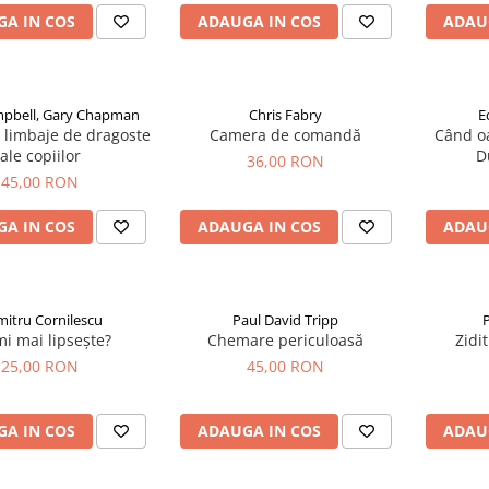
A IN COS
ADAUGA IN COS
ADAU
pbell, Gary Chapman
Chris Fabry
E
i limbaje de dragoste
Camera de comandă
Când oa
ale copiilor
D
36,00 RON
45,00 RON
A IN COS
ADAUGA IN COS
ADAU
itru Cornilescu
Paul David Tripp
P
i mai lipsește?
Chemare periculoasă
Zidi
25,00 RON
45,00 RON
A IN COS
ADAUGA IN COS
ADAU