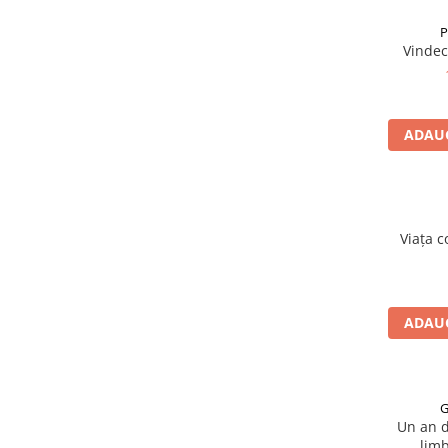
P
Vindec
ADAUG
Viața 
ADAUG
G
Un an d
limb