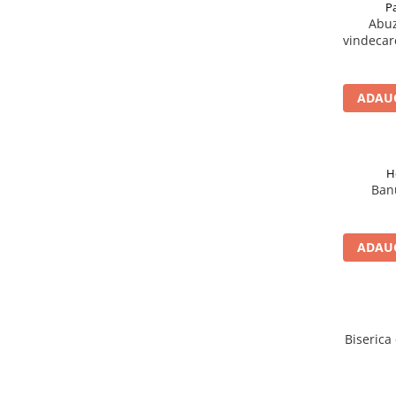
Pa
Abuz
vindecar
ADAUG
H
Ban
ADAUG
Biserica