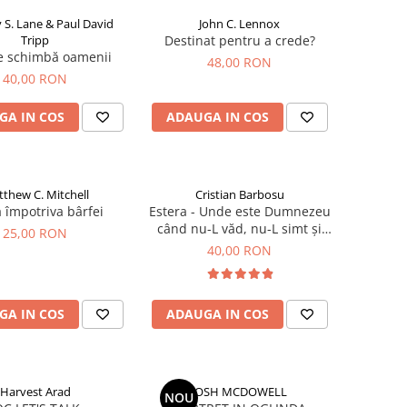
 S. Lane & Paul David
John C. Lennox
Tripp
Destinat pentru a crede?
e schimbă oamenii
48,00 RON
40,00 RON
GA IN COS
ADAUGA IN COS
thew C. Mitchell
Cristian Barbosu
 împotriva bârfei
Estera - Unde este Dumnezeu
când nu-L văd, nu-L simt și
25,00 RON
nu-l aud?
40,00 RON
GA IN COS
ADAUGA IN COS
Harvest Arad
JOSH MCDOWELL
NOU