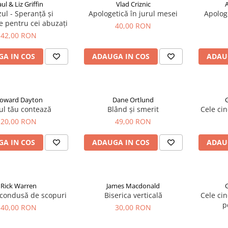
ul & Liz Griffin
Vlad Criznic
A
ul - Speranță și
Apologetică în jurul mesei
Apolog
e pentru cei abuzați
40,00 RON
42,00 RON
A IN COS
ADAUGA IN COS
ADAU
oward Dayton
Dane Ortlund
ul tău contează
Blând și smerit
Cele cin
20,00 RON
49,00 RON
A IN COS
ADAUGA IN COS
ADAU
Rick Warren
James Macdonald
 condusă de scopuri
Biserica verticală
Cele cin
p
40,00 RON
30,00 RON