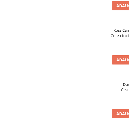
ADAUG
Ross Cam
Cele cinc
ADAUG
Dum
Ce-m
ADAUG