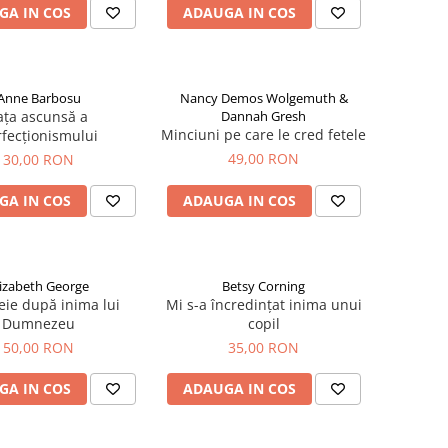
GA IN COS
ADAUGA IN COS
Anne Barbosu
Nancy Demos Wolgemuth &
ața ascunsă a
Dannah Gresh
Minciuni pe care le cred fetele
fecționismului
49,00 RON
30,00 RON
GA IN COS
ADAUGA IN COS
lizabeth George
Betsy Corning
ie după inima lui
Mi s-a încredințat inima unui
Dumnezeu
copil
50,00 RON
35,00 RON
GA IN COS
ADAUGA IN COS