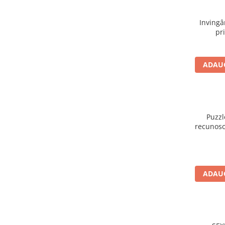
Devoționale/Meditații Biblice
Finanțe
Inving
pr
Romane, Nuvele și Povestiri
Biografii
Reviste
ADAUG
Poezii
Puzzl
recunosc
ADAUG