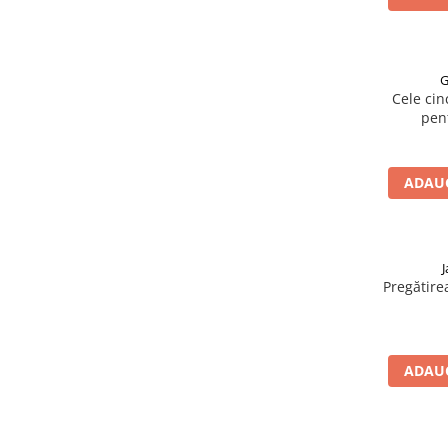
G
Cele cinc
pen
ADAUG
Pregătire
ADAUG