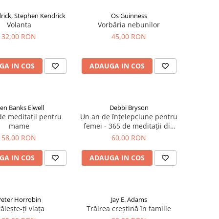
rick, Stephen Kendrick
Os Guinness
Volanta
Vorbăria nebunilor
32,00 RON
45,00 RON
GA IN COS
ADAUGA IN COS
len Banks Elwell
Debbi Bryson
e meditații pentru
Un an de înțelepciune pentru
mame
femei - 365 de meditații din
Proverbe
58,00 RON
60,00 RON
GA IN COS
ADAUGA IN COS
eter Horrobin
Jay E. Adams
ăiește-ți viața
Trăirea creștină în familie