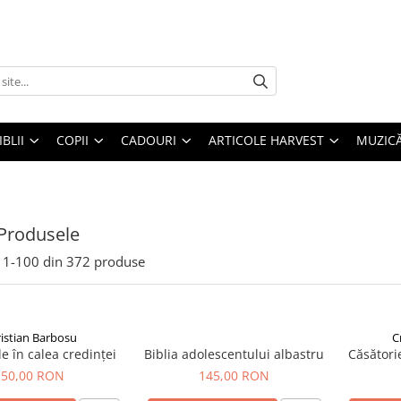
IBLII
COPII
CADOURI
ARTICOLE HARVEST
MUZIC
Produsele
1-
100
din
372
produse
istian Barbosu
C
e în calea credinței
Biblia adolescentului albastru
Căsători
50,00 RON
145,00 RON