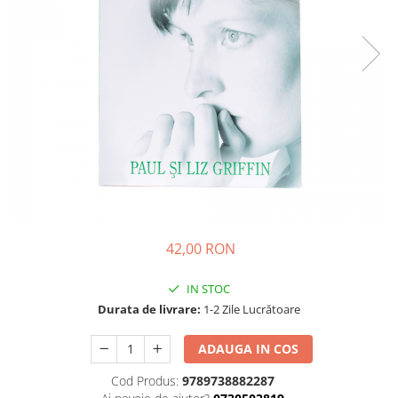
Parenting
Prietenie, Logodnă și Căsătorie
Bărbați
Cărți de Colorat
Bebe
Femei
Adolescenți și Tineri
Păstorirea Bisericii
Conducerea și Păstorirea Bisericii
Lideri
42,00 RON
Predicare
Consiliere
IN STOC
Lucrarea cu Copiii și Tinerii
Durata de livrare:
1-2 Zile Lucrătoare
Grupuri Mici
ADAUGA IN COS
Închinare prin Muzică
Apologetică
Cod Produs:
9789738882287