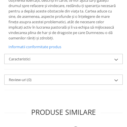
obținerea libertății, descriși în carte, te vor ajuta să-ți găsești
drumul spre refacere și vindecare, redându-ți speranța necesară
pentru a depăși aceste obstacole din viața ta. Cartea aduce cu
sine, de asemenea, aspecte profunde și o înțelegere de mare
finețe asupra acestei problematici, atât de necesare celor
implicați activ în lucrarea pastorală și îi va echipa să mijlocească
vindecarea plina de har și de dragoste pe care Dumnezeu o dă
oamenilor răniți și zdrobiți.
Informatii conformitate produs
Caracteristici
Review-uri
(0)
PRODUSE SIMILARE