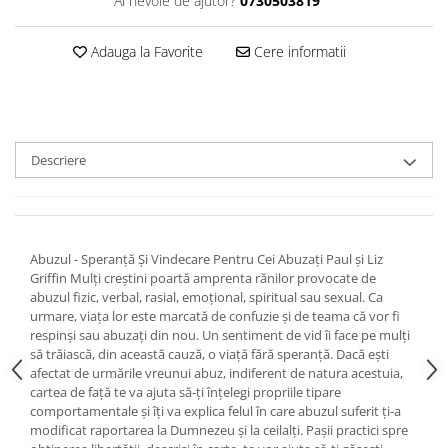
Ai nevoie de ajutor?
0730503819
Devoționale/Meditații Biblice
Finanțe
Adauga la Favorite
Cere informatii
Romane, Nuvele și Povestiri
Biografii
Reviste
Poezii
Descriere
Abuzul - Speranță Și Vindecare Pentru Cei Abuzați Paul și Liz
Griffin Mulți creștini poartă amprenta rănilor provocate de
abuzul fizic, verbal, rasial, emoțional, spiritual sau sexual. Ca
urmare, viața lor este marcată de confuzie și de teama că vor fi
respinși sau abuzați din nou. Un sentiment de vid îi face pe mulți
să trăiască, din această cauză, o viață fără speranță. Dacă ești
afectat de urmările vreunui abuz, indiferent de natura acestuia,
cartea de față te va ajuta să-ți înțelegi propriile tipare
comportamentale și îți va explica felul în care abuzul suferit ți-a
modificat raportarea la Dumnezeu și la ceilalți. Pașii practici spre