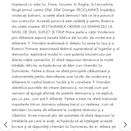
împreună cu soția lui, Fiona, locuiesc în Anglia, la Lancashire,
lângă primul centru Ellel, Ellel Grange. PROCLAMAȚI Împărăția,
vindecați bolnavii, scoateți afară demonii! Iată ce le-a poruncit
Isus ucenicilor. Această poruncă este valabilă și pentru Biserica
din zilele noastre. RESTAURAREA ORDINII LUI DUMNEZEU LA
NIVEL DE DUH, SUFLET ȘI TRUP Prima parte a cărții Vindecare
prin eliberare expune bazele biblice ale lucrării de vindecare și
eliberare. P. Horrobin analizează în detaliu lucrarea lui Isus și a
Bisericii Primare, examinează tărâmul supranatural al îngerilor și al
demonilor, explorând modul în care puterile întunericului pot
afecta viețile oamenilor. El oferă răspunsuri temeinice la multe
întrebări dificile, echipându-ne să dăm curs chemării lui
Dumnezeu. Partea a doua ne oferă principiile călăuzitoare și
instrumentele pentru dezvoltarea unei lucrări de vindecare și
eliberare în cadrul bisericii locale și în consiliere. P. Horrobin
identifică punctele de intrare demonică, ne învață cum pot
oamenii să ajungă afectați de puterile demonice și ne explică,
pas cu pas, cum pot fi eliberați. Partea a treia ne oferă îndrumări
importante într-un domeniu adesea trecut cu vederea: cum să
extindem lucrarea de eliberare la curățirea terenului și a
clădirilor. Acest manual plin de autoritate vă oferă răspunsuri la
întrebările pe care le aveți, echipându-vă să înțelegeți această
lucrare și să răspundeți chemării lui Dumnezeu de a-i elibera pe