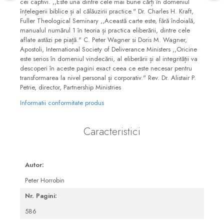
cei captivi. ,,Este una dintre cele mai bune cărți în domeniul
înțelegerii biblice și al călăuzirii practice." Dr. Charles H. Kraft,
Fuller Theological Seminary ,,Această carte este, fără îndoială,
manualul numărul 1 în teoria și practica eliberării, dintre cele
aflate astăzi pe piață." C. Peter Wagner si Doris M. Wagner,
Apostoli, International Society of Deliverance Ministers ,,Oricine
este serios în domeniul vindecării, al eliberării și al integrității va
descoperi în aceste pagini exact ceea ce este necesar pentru
transformarea la nivel personal și corporativ." Rev. Dr. Alistair P.
Petrie, director, Partnership Ministries
Informatii conformitate produs
Caracteristici
Autor:
Peter Horrobin
Nr. Pagini:
586