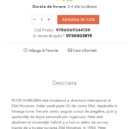
Consiliere
Durata de livrare:
2-4 zile lucrătoare
Lucrarea cu Copiii și Tinerii
ADAUGA IN COS
Grupuri Mici
Închinare prin Muzică
Cod Produs:
9786069244159
Ai nevoie de ajutor?
0730503819
Apologetică
Devoționale/Meditații
Adauga la Favorite
Cere informatii
Biblice
Finanțe
Romane, Nuvele și Povestiri
Descriere
Biografii
Reviste
PETER HORROBIN este fondatorul și directorul internațional al
Poezii
Ellel Ministries. Astăzi există peste 20 de centre Ellel, răspândite în
întreaga lume. Fiecare centru asigură cursuri de pregătire, școli și
oportunități de slujire personală prin rugăciune. Peter este
absolvent al Universității Oxford și a fost un editor de succes,
înainte de a începe lucrarea Ellel Ministries, în 1986. Peter,