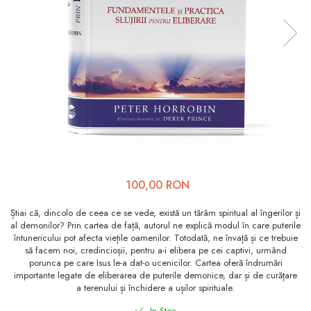
Viața de Familie
Parenting
Prietenie, Logodnă și
Căsătorie
Bărbați
Cărți de Colorat
Bebe
Femei
100,00 RON
Adolescenți și Tineri
Știai că, dincolo de ceea ce se vede, există un tărâm spiritual al îngerilor și
Păstorirea Bisericii
al demonilor? Prin cartea de față, autorul ne explică modul în care puterile
întunericului pot afecta viețile oamenilor. Totodată, ne învață și ce trebuie
Conducerea și Păstorirea
să facem noi, credincioșii, pentru a-i elibera pe cei captivi, urmând
Bisericii
porunca pe care Isus le-a dat-o ucenicilor. Cartea oferă îndrumări
importante legate de eliberarea de puterile demonice, dar și de curățare
Lideri
a terenului și închidere a ușilor spirituale.
Predicare
In Stoc