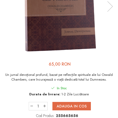
Viața de Familie
Parenting
Prietenie, Logodnă și
Căsătorie
Bărbați
Cărți de Colorat
Bebe
Femei
65,00 RON
Adolescenți și Tineri
Un jurnal devoțional profund, bazat pe reflecțiile spirituale ale lui Oswald
Chambers, care încurajează o viață dedicată total lui Dumnezeu.
Păstorirea Bisericii
In Stoc
Conducerea și Păstorirea
Durata de livrare:
1-2 Zile Lucrătoare
Bisericii
Lideri
ADAUGA IN COS
Predicare
Cod Produs:
255665656