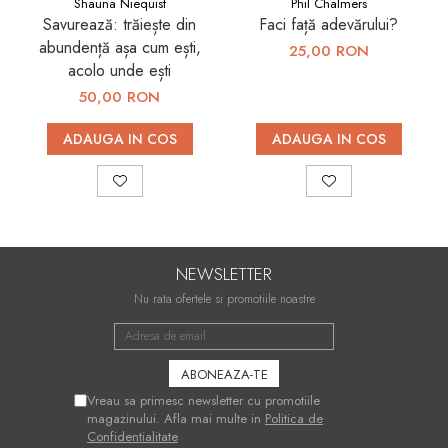
Shauna Niequist
Phil Chalmers
Savurează: trăiește din
Faci față adevărului?
abundență așa cum ești,
25,00 RON
acolo unde ești
50,00 RON
ADAUGA IN COS
ADAUGA IN COS
NEWSLETTER
Nu rata ofertele si promotiile noastre
Vreau sa primesc newsletter cu promotiile
magazinului. Afla mai multe in
Politica de
Confidentialitate