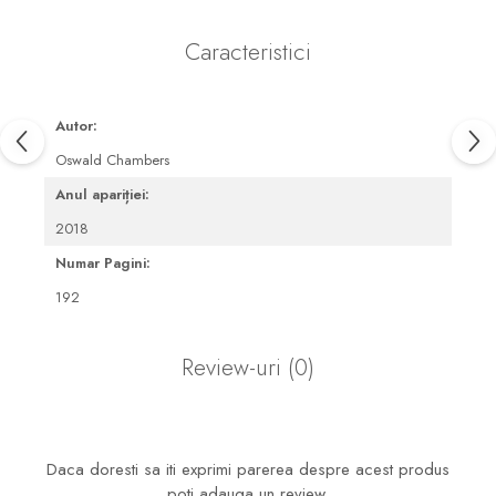
Caracteristici
Autor:
Oswald Chambers
Anul apariției:
2018
Numar Pagini:
192
Review-uri
(0)
Daca doresti sa iti exprimi parerea despre acest produs
poti adauga un review.