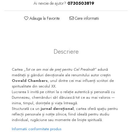
Consiliere
Ai nevoie de ajutor?
0730503819
Lucrarea cu Copiii și Tinerii
Adauga la Favorite
Cere informatii
Grupuri Mici
Închinare prin Muzică
Apologetică
Devoționale/Meditații
Descriere
Biblice
Finanțe
Cartea
„Tot ce am mai de preț pentru Cel Preaînalt”
adună
meditații și gânduri devoționale ale renumitului autor creștin
Romane, Nuvele și Povestiri
Oswald Chambers
, unul dintre cei mai influenți scriitori de
spiritualitate din secolul XX.
Biografii
Lucrarea îi invită pe cititori la o relație autentică și personală cu
Reviste
Dumnezeu, chemându-i să-I dăruiască tot ce au mai valoros —
inima, timpul, dorințele și viața întreagă.
Poezii
Structurată ca un
jurnal devoțional
, cartea oferă spațiu pentru
reflecții personale și notițe zilnice, fiind ideală pentru studiu
individual, rugăciune sau momente de liniște spirituală.
Informatii conformitate produs