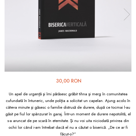
Viața de Familie
Parenting
Prietenie, Logodnă și
Căsătorie
Bărbați
Cărți de Colorat
Bebe
Femei
30,00 RON
Adolescenți și Tineri
Păstorirea Bisericii
Un apel de urgenţă şi îmi părăsesc grăbit tihna şi merg în comunitatea
cufundată în întuneric, unde poliţia a solicitat un capelan. Ajung acolo în
Conducerea și Păstorirea
câteva minute şi găsesc o familie distrusă de durere, după ce tocmai l-au
Bisericii
găsit pe fiul lor spânzurat în garaj. Într-un moment de durere nepotolită, el
s-a aruncat de pe scară în eternitate. Şi nu voi uita niciodată privirea din
Lideri
ochii lor când i-am întrebat dacă el nu a căutat o biserică. „De ce ar fi
Predicare
făcut-o?”