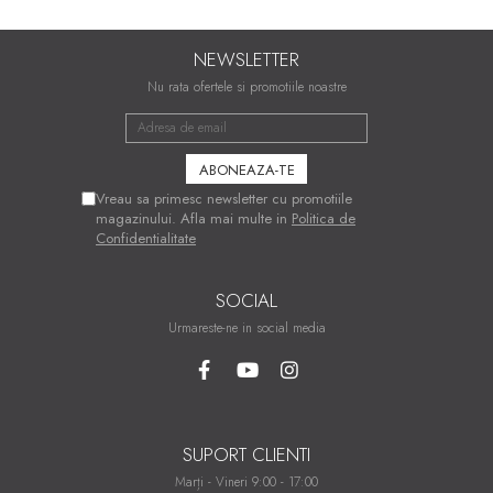
NEWSLETTER
Nu rata ofertele si promotiile noastre
Vreau sa primesc newsletter cu promotiile
magazinului. Afla mai multe in
Politica de
Confidentialitate
SOCIAL
Urmareste-ne in social media
SUPORT CLIENTI
Marți - Vineri 9:00 - 17:00