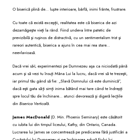
O biserică plină de... lupte interioare, bârfă, inimi frânte, frustrare.
Cu toate că există excepţii, realitatea este că biserica de azi
dezamăgeşte vieţi la rând. Fiind undeva între patetic de
previzibilă şi ruşinos de distractivă, cu un sentimentalism trist şi
rareori autentică, biserica a ajuns în cea mai rea stare...
neevlavioasă.
Dacă vrei să-L experimentezi pe Dumnezeu aşa ca niciodată până
acum şi să vezi tu însuţi Mâna Lui la lucru, dacă vrei să te trezeşti,
iar primul tău gând să fie: „Slavă Domnului că este duminică”,
dacă eşti gata să-ţi simţi inima bătând mai tare când te îndrepţi
spre locul tău de închinare... atunci devorează şi digeră lecţiile
din
Biserica Verticală
.
James MacDonald
(D. Min. Phoenix Seminary) este căsătorit
cu iubita lui din timpul liceului, Kathy, din Ontario, Canada.
Lucrarea lui James se concentrează pe predicarea fără justificări a
Cuvântului lui Dumnezeu şi pe închinarea adusă Fiului lui