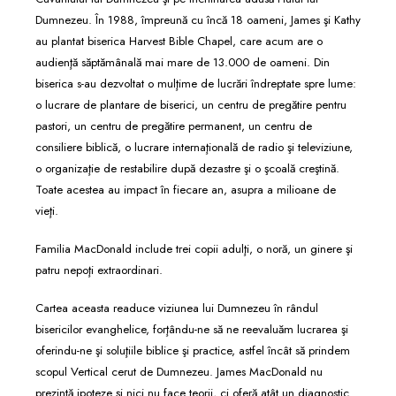
Dumnezeu. În 1988, împreună cu încă 18 oameni, James şi Kathy
au plantat biserica Harvest Bible Chapel, care acum are o
audienţă săptămânală mai mare de 13.000 de oameni. Din
biserica s-au dezvoltat o mulţime de lucrări îndreptate spre lume:
o lucrare de plantare de biserici, un centru de pregătire pentru
pastori, un centru de pregătire permanent, un centru de
consiliere biblică, o lucrare internaţională de radio şi televiziune,
o organizaţie de restabilire după dezastre şi o şcoală creştină.
Toate acestea au impact în fiecare an, asupra a milioane de
vieţi.
Familia MacDonald include trei copii adulţi, o noră, un ginere şi
patru nepoţi extraordinari.
Cartea aceasta readuce viziunea lui Dumnezeu în rândul
bisericilor evanghelice, forţându-ne să ne reevaluăm lucrarea şi
oferindu-ne şi soluţiile biblice şi practice, astfel încât să prindem
scopul Vertical cerut de Dumnezeu. James MacDonald nu
prezintă ipoteze şi nici nu face teorii, ci oferă atât un diagnostic