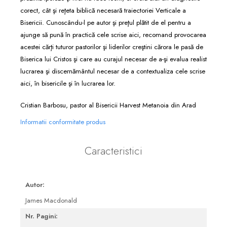
corect, cât şi reţeta biblică necesară traiectoriei Verticale a
Bisericii. Cunoscându-l pe autor şi preţul plătit de el pentru a
ajunge să pună în practică cele scrise aici, recomand provocarea
acestei cărţi tuturor pastorilor şi liderilor creştini cărora le pasă de
Biserica lui Cristos şi care au curajul necesar de a-şi evalua realist
lucrarea şi discernământul necesar de a contextualiza cele scrise
aici, în bisericile şi în lucrarea lor.
Cristian Barbosu, pastor al Bisericii Harvest Metanoia din Arad
Informatii conformitate produs
Caracteristici
Autor:
James Macdonald
Nr. Pagini: