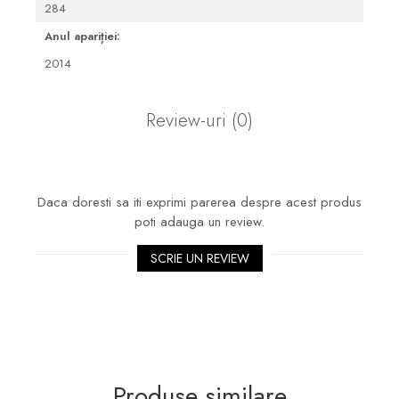
284
Anul apariției:
2014
Review-uri
(0)
Daca doresti sa iti exprimi parerea despre acest produs
poti adauga un review.
SCRIE UN REVIEW
Produse similare