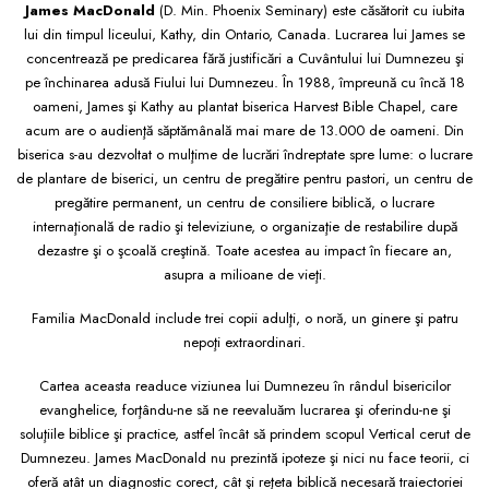
James MacDonald
(D. Min. Phoenix Seminary) este căsătorit cu iubita
lui din timpul liceului, Kathy, din Ontario, Canada. Lucrarea lui James se
concentrează pe predicarea fără justificări a Cuvântului lui Dumnezeu şi
pe închinarea adusă Fiului lui Dumnezeu. În 1988, împreună cu încă 18
oameni, James şi Kathy au plantat biserica Harvest Bible Chapel, care
acum are o audienţă săptămânală mai mare de 13.000 de oameni. Din
biserica s-au dezvoltat o mulţime de lucrări îndreptate spre lume: o lucrare
de plantare de biserici, un centru de pregătire pentru pastori, un centru de
pregătire permanent, un centru de consiliere biblică, o lucrare
internaţională de radio şi televiziune, o organizaţie de restabilire după
dezastre şi o şcoală creştină. Toate acestea au impact în fiecare an,
asupra a milioane de vieţi.
Familia MacDonald include trei copii adulţi, o noră, un ginere şi patru
nepoţi extraordinari.
Cartea aceasta readuce viziunea lui Dumnezeu în rândul bisericilor
evanghelice, forţându-ne să ne reevaluăm lucrarea şi oferindu-ne şi
soluţiile biblice şi practice, astfel încât să prindem scopul Vertical cerut de
Dumnezeu. James MacDonald nu prezintă ipoteze şi nici nu face teorii, ci
oferă atât un diagnostic corect, cât şi reţeta biblică necesară traiectoriei