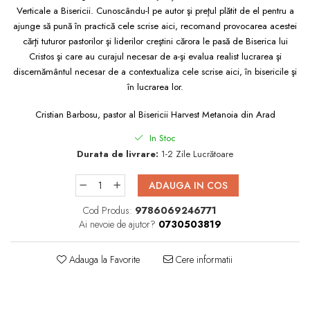
Verticale a Bisericii. Cunoscându-l pe autor şi preţul plătit de el pentru a
ajunge să pună în practică cele scrise aici, recomand provocarea acestei
cărţi tuturor pastorilor şi liderilor creştini cărora le pasă de Biserica lui
Cristos şi care au curajul necesar de a-şi evalua realist lucrarea şi
discernământul necesar de a contextualiza cele scrise aici, în bisericile şi
în lucrarea lor.
Cristian Barbosu, pastor al Bisericii Harvest Metanoia din Arad
In Stoc
Durata de livrare:
1-2 Zile Lucrătoare
ADAUGA IN COS
Cod Produs:
9786069246771
Ai nevoie de ajutor?
0730503819
Adauga la Favorite
Cere informatii