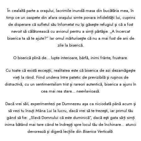
Consiliere
În cealaltă parte a oraşului, lacrimile inundă masa din bucătăria mea, în
Lucrarea cu Copiii și Tinerii
timp ce un oaspete din afara oraşului simte povara infidelităţii lui, cuprins
Grupuri Mici
de disperare că sufletul său înfometat nu îşi găseşte refugiul şi că a fost
nevoit să călătorească cu avionul pentru a simţi părtăşie. „A încercat
Închinare prin Muzică
biserica ta să te ajute?” Iar omul mărturiseşte că nu a mai fost de ani de
Apologetică
zile la biserică.
Devoționale/Meditații
O biserică plină de... lupte interioare, bârfă, inimi frânte, frustrare.
Biblice
Cu toate că există excepţii, realitatea este că biserica de azi dezamăgeşte
Finanțe
vieţi la rând. Fiind undeva între patetic de previzibilă şi ruşinos de
Romane, Nuvele și Povestiri
distractivă, cu un sentimentalism trist şi rareori autentică, biserica a ajuns în
cea mai rea stare... neevlavioasă.
Biografii
Reviste
Dacă vrei să-L experimentezi pe Dumnezeu aşa ca niciodată până acum şi
să vezi tu însuţi Mâna Lui la lucru, dacă vrei să te trezeşti, iar primul tău
Poezii
gând să fie: „Slavă Domnului că este duminică”, dacă eşti gata să-ţi simţi
inima bătând mai tare când te îndrepţi spre locul tău de închinare... atunci
devorează şi digeră lecţiile din
Biserica Verticală
.