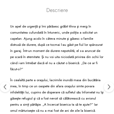
Descriere
Un apel de urgenţă şi îmi părăsesc grăbit tihna şi merg în
comunitatea cufundată în întuneric, unde poliţia a solicitat un
capelan. Ajung acolo în câteva minute şi găsesc o familie
distrusă de durere, după ce tocmai l-au găsit pe fiul lor spânzurat
în garaj. Într-un moment de durere nepotolită, el s-a aruncat de
pe scară în eternitate. Şi nu voi uita niciodată privirea din ochii lor
când i-am întrebat dacă el nu a căutat o biserică. „De ce ar fi
făcut-o?”
În cealaltă parte a oraşului, lacrimile inundă masa din bucătăria
mea, în timp ce un oaspete din afara oraşului simte povara
infidelităţii lui, cuprins de disperare că sufletul său înfometat nu îşi
găseşte refugiul şi că a fost nevoit să călătorească cu avionul
pentru a simţi părtăşie. „A încercat biserica ta să te ajute?” Iar
omul mărturiseşte că nu a mai fost de ani de zile la biserică.