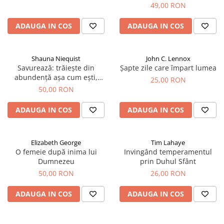
Devoționale/Meditații Biblice
49,00 RON
Finanțe
ADAUGA IN COS
ADAUGA IN COS
Romane, Nuvele și Povestiri
Biografii
Shauna Niequist
John C. Lennox
Reviste
Savurează: trăiește din
Șapte zile care împart lumea
abundență așa cum ești,
Poezii
25,00 RON
acolo unde ești
50,00 RON
ADAUGA IN COS
ADAUGA IN COS
Elizabeth George
Tim Lahaye
O femeie după inima lui
Invingând temperamentul
Dumnezeu
prin Duhul Sfânt
50,00 RON
26,00 RON
ADAUGA IN COS
ADAUGA IN COS