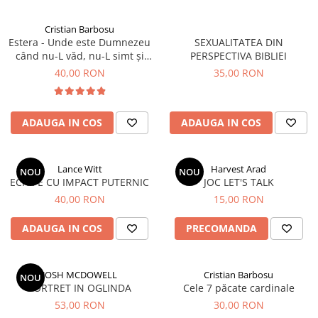
Cristian Barbosu
Estera - Unde este Dumnezeu
SEXUALITATEA DIN
când nu-L văd, nu-L simt și
PERSPECTIVA BIBLIEI
nu-l aud?
40,00 RON
35,00 RON
ADAUGA IN COS
ADAUGA IN COS
Lance Witt
Harvest Arad
NOU
NOU
ECHIPE CU IMPACT PUTERNIC
JOC LET'S TALK
40,00 RON
15,00 RON
ADAUGA IN COS
PRECOMANDA
JOSH MCDOWELL
Cristian Barbosu
NOU
PORTRET IN OGLINDA
Cele 7 păcate cardinale
53,00 RON
30,00 RON