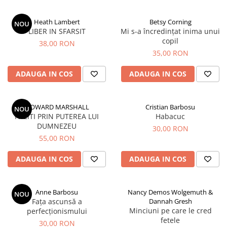
Parenting
Prietenie, Logodnă și Căsătorie
Heath Lambert
Betsy Corning
NOU
Bărbați
LIBER IN SFARSIT
Mi s-a încredințat inima unui
copil
Cărți de Colorat
38,00 RON
35,00 RON
Bebe
ADAUGA IN COS
ADAUGA IN COS
Femei
Adolescenți și Tineri
Păstorirea Bisericii
HOWARD MARSHALL
Cristian Barbosu
NOU
PAZITI PRIN PUTEREA LUI
Habacuc
Conducerea și Păstorirea Bisericii
DUMNEZEU
30,00 RON
Lideri
55,00 RON
Predicare
ADAUGA IN COS
ADAUGA IN COS
Consiliere
Lucrarea cu Copiii și Tinerii
Grupuri Mici
Anne Barbosu
Nancy Demos Wolgemuth &
NOU
Închinare prin Muzică
Fața ascunsă a
Dannah Gresh
Minciuni pe care le cred
perfecționismului
Apologetică
fetele
30,00 RON