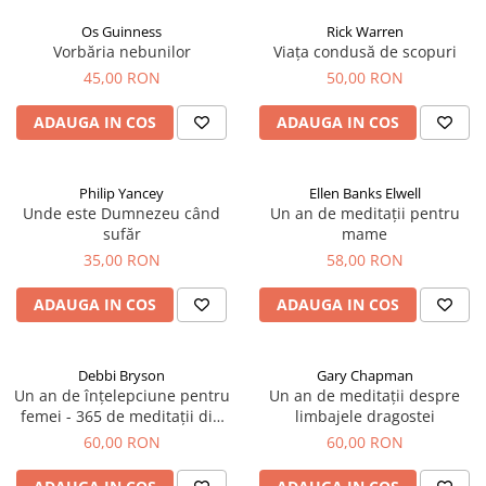
Os Guinness
Rick Warren
Vorbăria nebunilor
Viața condusă de scopuri
45,00 RON
50,00 RON
ADAUGA IN COS
ADAUGA IN COS
Philip Yancey
Ellen Banks Elwell
Unde este Dumnezeu când
Un an de meditații pentru
sufăr
mame
35,00 RON
58,00 RON
ADAUGA IN COS
ADAUGA IN COS
Debbi Bryson
Gary Chapman
Un an de înțelepciune pentru
Un an de meditații despre
femei - 365 de meditații din
limbajele dragostei
Proverbe
60,00 RON
60,00 RON