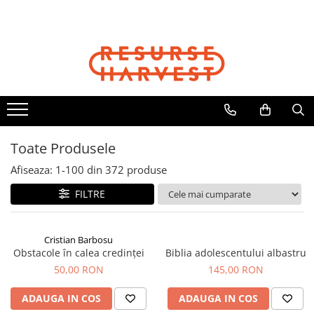
Cărți Creștine
Biblii
Copii
Cadouri
Articole Harvest
Cristian Barbosu
Biblia Dumitru Cornilescu
Cărți Copii
Căni
Textile
Cărți pentru Copii
Biblia NTR
Jocuri
Jurnale
Șepci
Căni, Pixuri, Brelocuri
Biblii pentru Copii
Biblia pentru Femei
DVD Cartea Cărților
Resurse pentru Grupurile Mici
Viața Creștină
Biblia pentru Adolescenți
Toate Produsele
Viața Creștină
Afiseaza:
1-
100
din
372
produse
Creștere Spirituală
FILTRE
Rugăciune
Lupta Spirituală
Încurajare în Suferință
Cristian Barbosu
Obstacole în calea credinței
Biblia adolescentului albastru
Cărți de Jocuri și Activități
50,00 RON
145,00 RON
Familie
Viața de Familie
ADAUGA IN COS
ADAUGA IN COS