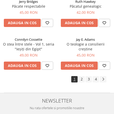
Jerry Bridges
Ruth Hawkey
Păcate respectabile
Păcatul genealogic
45,00 RON
42,00 RON
ADAUGA IN COS
ADAUGA IN COS
Connilyn Cossette
Jay E. Adams
O stea între stele - Vol 1, seria
O teologie a consilierii
"Ieșiți din Egipt"
creștine
49,00 RON
45,00 RON
ADAUGA IN COS
ADAUGA IN COS
1
2
3
4
NEWSLETTER
Nu rata ofertele si promotiile noastre