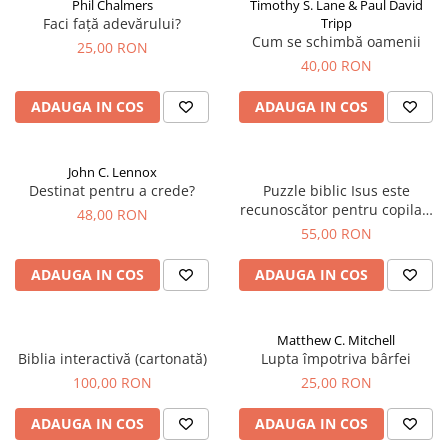
Phil Chalmers
Timothy S. Lane & Paul David
Faci față adevărului?
Tripp
Cum se schimbă oamenii
25,00 RON
40,00 RON
ADAUGA IN COS
ADAUGA IN COS
John C. Lennox
Destinat pentru a crede?
Puzzle biblic Isus este
recunoscător pentru copilași
48,00 RON
(500 Piese)
55,00 RON
ADAUGA IN COS
ADAUGA IN COS
Matthew C. Mitchell
Biblia interactivă (cartonată)
Lupta împotriva bârfei
100,00 RON
25,00 RON
ADAUGA IN COS
ADAUGA IN COS