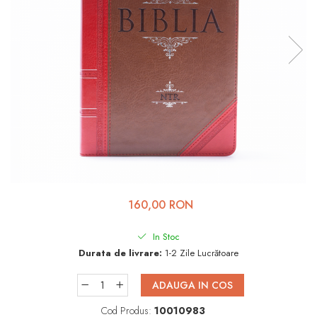
Viața de Familie
Parenting
Prietenie, Logodnă și
Căsătorie
Bărbați
Cărți de Colorat
Bebe
Femei
Adolescenți și Tineri
160,00 RON
Păstorirea Bisericii
In Stoc
Conducerea și Păstorirea
Durata de livrare:
1-2 Zile Lucrătoare
Bisericii
Lideri
ADAUGA IN COS
Predicare
Cod Produs:
10010983