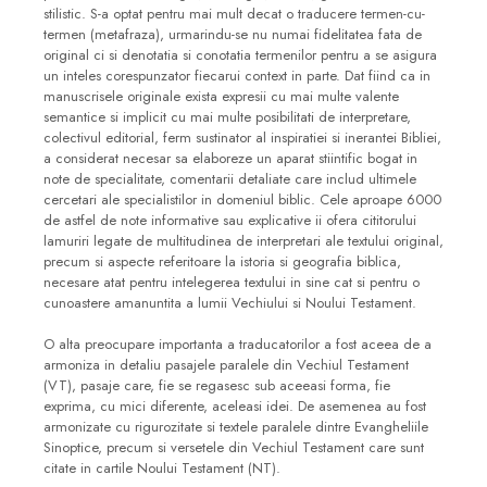
stilistic. S-a optat pentru mai mult decat o traducere termen-cu-
termen (metafraza), urmarindu-se nu numai fidelitatea fata de
original ci si denotatia si conotatia termenilor pentru a se asigura
un inteles corespunzator fiecarui context in parte. Dat fiind ca in
manuscrisele originale exista expresii cu mai multe valente
semantice si implicit cu mai multe posibilitati de interpretare,
colectivul editorial, ferm sustinator al inspiratiei si inerantei Bibliei,
a considerat necesar sa elaboreze un aparat stiintific bogat in
note de specialitate, comentarii detaliate care includ ultimele
cercetari ale specialistilor in domeniul biblic. Cele aproape 6000
de astfel de note informative sau explicative ii ofera cititorului
lamuriri legate de multitudinea de interpretari ale textului original,
precum si aspecte referitoare la istoria si geografia biblica,
necesare atat pentru intelegerea textului in sine cat si pentru o
cunoastere amanuntita a lumii Vechiului si Noului Testament.
O alta preocupare importanta a traducatorilor a fost aceea de a
armoniza in detaliu pasajele paralele din Vechiul Testament
(VT), pasaje care, fie se regasesc sub aceeasi forma, fie
exprima, cu mici diferente, aceleasi idei. De asemenea au fost
armonizate cu rigurozitate si textele paralele dintre Evangheliile
Sinoptice, precum si versetele din Vechiul Testament care sunt
citate in cartile Noului Testament (NT).