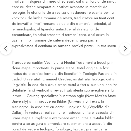
implicat in slujirea din mediul eclesial, cat si cititorului de rand,
care nu detine neaparat cunostinte avansate in materie de
teologie. În eforturile de a realiza o traducere relevanta pentru
vorbitorul de limba romana de astazi, traducatorii au tinut cont
de inovatiile limbii romane actuale din domeniul lexicului, al
terminologiilor, al tiparelor sintactice, al strategiilor de
comunicare, folosind totodata si termeni care, desi exista in
uzanta limbii romane de cateva decenii, si-au pastrat
expresivitatea si continua sa ramana potriviti pentru un text sacru.
Traducerea cartilor Vechiului si Noului Testament a trecut prin
doua etape importante. În prima etapa, textul original a fost
tradus de o echipa formata din licentiati in Teologie Pastorala in
cadrul Universitatii Emanuel Oradea, asistati atat teologic cat si
lingvistic. În cea de-a doua etapa textul a fost supus unei analize
detaliate, fiind verificat si revizuit sub atenta supraveghere a lui
James L. Courter, specializat in Antropologie (New Mexico State
University) si in Traducerea Bibliei (University of Texas, la
Aarlington, in asociere cu centrul lingvistic SIL/Wycliffe din
Dallas). În vederea realizarii unei traduceri unitare, aceasta din
urma etapa a implicat o examinare amanuntita a textului biblic
pentru a se asigura o armonizare suplimentara a acestuia din
punct de vedere teologic, fonologic, lexical, gramatical si