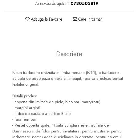
Consiliere
Ai nevoie de ajutor?
0730503819
Lucrarea cu Copiii și Tinerii
Adauga la Favorite
Cere informatii
Grupuri Mici
Închinare prin Muzică
Apologetică
Devoționale/Meditații
Descriere
Biblice
Finanțe
Noua traducere revizuita in limba romana (NTR), o traducere
actuala ce adapteaza sintaxa si limbajul, fara sa afecteze sensul
Romane, Nuvele și Povestiri
textului original.
Biografii
Detalii produs:
Reviste
- coperta din imitatie de piele, bicolora (maro/rosu)
- margini argintii
Poezii
- index de cautare a cartilor Bibliei
- fara fermoar
- Verset coperta spate: "Toata Scriptura este insuflata de
Dumnezeu si de folos pentru invatatura, pentru mustrare, pentru
indreptare, pentru acea disciplinare in dreptate, pentru ca omul