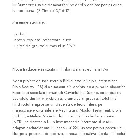
lui Dumnezeu sa fie desavarsit si pe deplin echipat pentru orice
lucrare buna. (2 Timotei 3/16-17)
Materiale auxiliare:
- prefata
- note si explicatii referitoare la text
- unitati de greutati si masuri in Biblie
Noua traducere revizuita in limba romana, editia a IV-a
Acest proiect de traducere a Bibliei este initiativa International
Bible Society (IBS) si s-a nascut din dorinta de a pune la dispozitia
Bisericii si societatii romanesti Cuvantul lui Dumnezeu tradus cu
acuratete din limbile ebraica, aramaica si greaca, textul final
fiind rodul a aproape un deceniu de lucru intens pe
manuscrisele originale ale Vechiului si Noului Testament. Biblia
de fata, intitulata Noua traducere a Bibliei in limba romana
(NTR), se doreste a fi un instrument de informare si studiu
adaptat cerintelor omului secolului XXI, un text potrivit pentru uzul
liturgic si personal deopotriva, o noua alternativa oferita atat celui