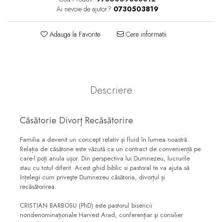
Consiliere
Ai nevoie de ajutor?
0730503819
Lucrarea cu Copiii și Tinerii
Adauga la Favorite
Cere informatii
Grupuri Mici
Închinare prin Muzică
Apologetică
Devoționale/Meditații
Descriere
Biblice
Finanțe
Căsătorie Divorț Recăsătorire
Romane, Nuvele și Povestiri
Familia a devenit un concept relativ și fluid în lumea noastră.
Biografii
Relația de căsătorie este văzută ca un contract de conveniență pe
care-l poți anula ușor. Din perspectiva lui Dumnezeu, lucrurile
Reviste
stau cu totul diferit. Acest ghid biblic si pastoral te va ajuta să
înțelegi cum priveşte Dumnezeu căsătoria, divorțul și
Poezii
recăsătorirea.
CRISTIAN BARBOSU (PhD) este pastorul bisericii
nondenominaționale Harvest Arad, conferențiar şi consilier