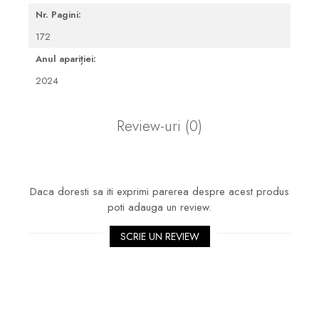
Nr. Pagini:
172
Anul apariției:
2024
Review-uri
(0)
Daca doresti sa iti exprimi parerea despre acest produs
poti adauga un review.
SCRIE UN REVIEW