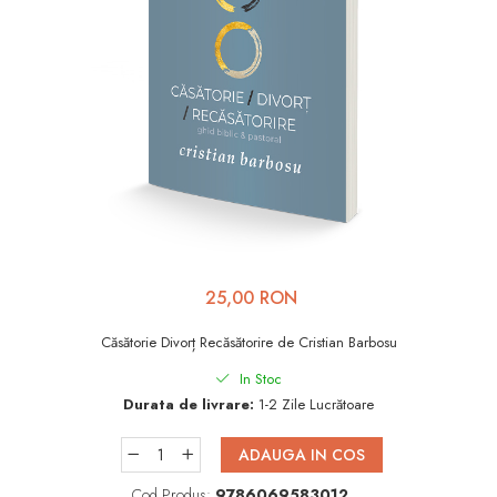
Viața de Familie
Parenting
Prietenie, Logodnă și
Căsătorie
Bărbați
Cărți de Colorat
Bebe
Femei
25,00 RON
Adolescenți și Tineri
Căsătorie Divorț Recăsătorire de Cristian Barbosu
Păstorirea Bisericii
In Stoc
Conducerea și Păstorirea
Durata de livrare:
1-2 Zile Lucrătoare
Bisericii
Lideri
ADAUGA IN COS
Predicare
Cod Produs:
9786069583012