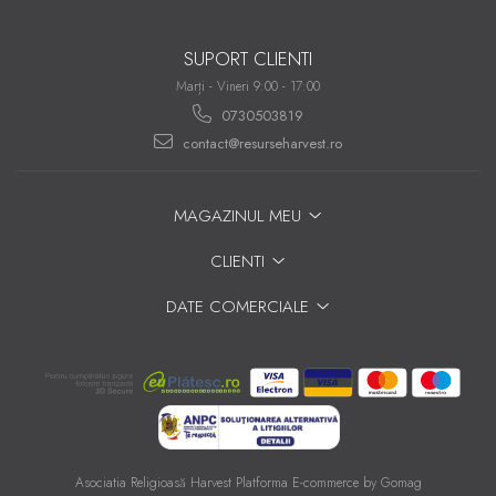
SUPORT CLIENTI
Marți - Vineri 9:00 - 17:00
0730503819
contact@resurseharvest.ro
MAGAZINUL MEU
CLIENTI
DATE COMERCIALE
Asociatia Religioasă Harvest
Platforma E-commerce by Gomag