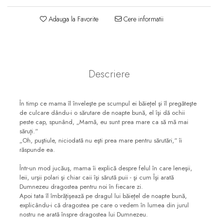
Consiliere
Adauga la Favorite
Cere informatii
Lucrarea cu Copiii și Tinerii
Grupuri Mici
Închinare prin Muzică
Apologetică
Descriere
Devoționale/Meditații
Biblice
În timp ce mama îl înveleşte pe scumpul ei băieţel şi îl pregăteşte
Finanțe
de culcare dându-i o sărutare de noapte bună, el îşi dă ochii
peste cap, spunând, „Mamă, eu sunt prea mare ca să mă mai
Romane, Nuvele și Povestiri
săruţi.“
„Oh, puştiule, niciodată nu eşti prea mare pentru sărutări,“ îi
Biografii
răspunde ea.
Reviste
Într-un mod jucăuş, mama îi explică despre felul în care leneşii,
Poezii
leii, urşii polari şi chiar caii îşi sărută puii - şi cum Îşi arată
Dumnezeu dragostea pentru noi în fiecare zi.
Apoi tata îl îmbrăţişează pe dragul lui băieţel de noapte bună,
explicându-i că dragostea pe care o vedem în lumea din jurul
nostru ne arată înspre dragostea lui Dumnezeu.