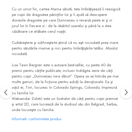
Cu un umor fin, cartea Mama sărută, tata îmbrăţişează îi reasigură
pe copii de dragostea părinţilor lor şi îi ajută să descopere
dovezile dragostei pe care Dumnezeu o revarsă peste ei şi in
jurul lor în fiecare zi - de la răsăritul soarelui şi până la o stea
căzătoare ce străbate cerul nopţii.
Cuibăreşte-te şi odihneşte-te ştiind că nu eşti niciodată prea mare
pentru sărutările mamei şi nici pentru îmbrăţişările tatălui. Absolut
niciodată.
Lisa Tawn Bergren este o autoare best-seller, cu peste 40 de
premii pentru cărţile publicate, inclusiv îndrăgita serie de cărţi
pentru copii „Dumnezeu ne-a dăruit“. Opera sa se întinde pe mai
multe genuri, de la ficţiune pentru adulţi la devoţionale. Ea şi
soţul ei, Tim, locuiesc în Colorado Springs, Colorado, împreună
cu familia lor.
Aleksandar Zolotić este un ilustrator de cărţi pentru copii premiat
şi artist 2D, care lucrează de la studioul său din Belgrad, Serbia,
unde locuieşte cu familia.
Informatii conformitate produs