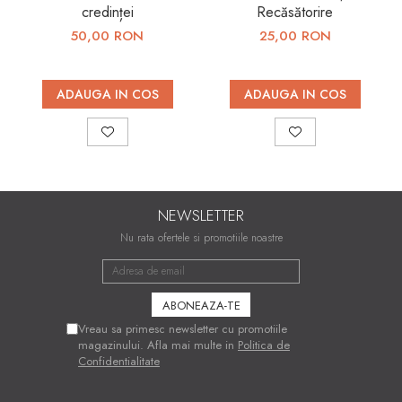
credinței
Recăsătorire
50,00 RON
25,00 RON
ADAUGA IN COS
ADAUGA IN COS
NEWSLETTER
Nu rata ofertele si promotiile noastre
Vreau sa primesc newsletter cu promotiile
magazinului. Afla mai multe in
Politica de
Confidentialitate