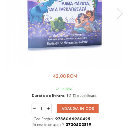
Viața de Familie
Parenting
Prietenie, Logodnă și
Căsătorie
Bărbați
Cărți de Colorat
Bebe
Femei
42,00 RON
Adolescenți și Tineri
Păstorirea Bisericii
In Stoc
Durata de livrare:
1-2 Zile Lucrătoare
Conducerea și Păstorirea
Bisericii
ADAUGA IN COS
Lideri
Cod Produs:
9786066980425
Predicare
Ai nevoie de ajutor?
0730503819