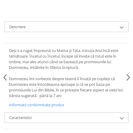
Devoționale/Meditații Biblice
Finanțe
Romane, Nuvele și Povestiri
Descriere
Biografii
Reviste
Poezii
Deşi s-a rugat împreună cu Mama şi Tata, micuţa Ana încă este
temătoare. Încetul cu Încetul, începe să înveţe că totul este în
ordine, mai ales atunci când se bazează pe promisiunile lui
Dumnezeu, întâlnite în Sfânta Scriptură.
Dumnezeu îmi vorbeşte despre teamă îi învaţă pe copilaşi că
Dumnezeu este întotdeauna aproape şi că se pot baza pe
promisiunile Lui din Biblie, în ce priveşte fiecare aspect al vieţii lor.
Vârsta sugerată - până la 7 ani
Informatii conformitate produs
Caracteristici