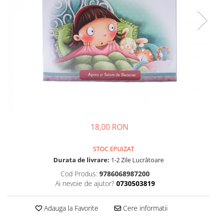
Parenting
Prietenie, Logodnă și Căsătorie
Bărbați
Cărți de Colorat
Bebe
Femei
Adolescenți și Tineri
Păstorirea Bisericii
Conducerea și Păstorirea Bisericii
18,00 RON
Lideri
Predicare
STOC EPUIZAT
Consiliere
Durata de livrare:
1-2 Zile Lucrătoare
Lucrarea cu Copiii și Tinerii
Cod Produs:
9786068987200
Grupuri Mici
Ai nevoie de ajutor?
0730503819
Închinare prin Muzică
Apologetică
Adauga la Favorite
Cere informatii