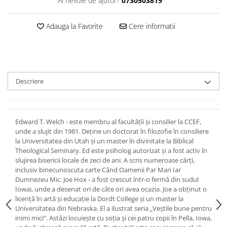
Ai nevoie de ajutor?
0730503819
Devoționale/Meditații Biblice
Finanțe
Adauga la Favorite
Cere informatii
Romane, Nuvele și Povestiri
Biografii
Reviste
Poezii
Descriere
Edward T. Welch - este membru al facultățîi și consilier la CCEF,
unde a slujit din 1981. Deține un doctorat în filozofie în consiliere
la Universitatea din Utah și un master în divinitate la Biblical
Theological Seminary. Ed este psiholog autorizat și a fost activ în
slujirea bisericii locale de zeci de ani. A scris numeroase cărți,
inclusiv binecunoscuta carte Când Oamenii Par Mari Iar
Dumnezeu Mic. Joe Hox - a fost crescut într-o fermă din sudul
Iowai, unde a desenat ori de câte ori avea ocazia. Joe a obținut o
licență în artă și educație la Dordt College și un master la
Universitatea din Nebraska. El a ilustrat seria „Veștile bune pentru
inimi mici”. Astăzi locuiește cu soția și cei patru copii în Pella, Iowa,