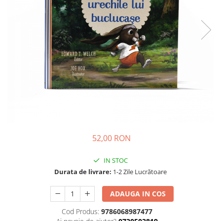
Parenting
Prietenie, Logodnă și Căsătorie
Bărbați
Cărți de Colorat
Bebe
Femei
Adolescenți și Tineri
Păstorirea Bisericii
Conducerea și Păstorirea Bisericii
Lideri
52,00 RON
Predicare
Consiliere
IN STOC
Lucrarea cu Copiii și Tinerii
Durata de livrare:
1-2 Zile Lucrătoare
Grupuri Mici
ADAUGA IN COS
Închinare prin Muzică
Apologetică
Cod Produs:
9786068987477