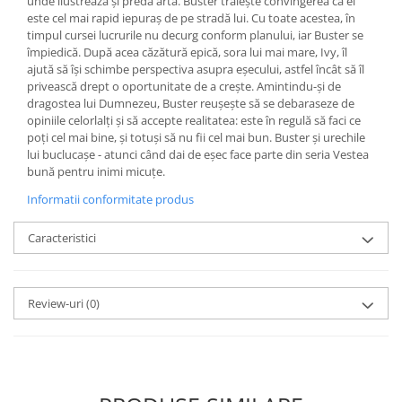
unde ilustrează și predă artă. Buster trăiește convingerea că el
este cel mai rapid iepuraş de pe stradă lui. Cu toate acestea, în
timpul cursei lucrurile nu decurg conform planului, iar Buster se
împiedică. După acea căzătură epică, sora lui mai mare, Ivy, îl
ajută să îşi schimbe perspectiva asupra eşecului, astfel încât să îl
privească drept o oportunitate de a creşte. Amintindu-şi de
dragostea lui Dumnezeu, Buster reuşeşte să se debaraseze de
opiniile celorlalţi şi să accepte realitatea: este în regulă să faci ce
poți cel mai bine, și totuși să nu fii cel mai bun. Buster și urechile
lui buclucașe - atunci când dai de eșec face parte din seria Vestea
bună pentru inimi micuțe.
Informatii conformitate produs
Caracteristici
Review-uri
(0)