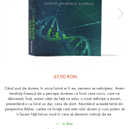
Viața de Familie
Parenting
Prietenie, Logodnă și
Căsătorie
Bărbați
Cărți de Colorat
Bebe
Femei
67,00 RON
Adolescenți și Tineri
Când aud de durere, în orice formă ar fi ea, oamenii se neliniștesc. Avem
Păstorirea Bisericii
tendința firească de a percepe durerea ca fiind ceva nociv, care ne
dăunează. Însă, autorii cărții de față ne aduc o nouă definiție a durerii,
Conducerea și Păstorirea
prezentând-o ca fiind un dar, ceva de dorit. Abordând această temă din
Bisericii
perspectiva Bibliei, cartea ne învață care este rolul durerii și cum putem să
îi facem față într-un mod în care să devenim instruiți de ea.
Lideri
Predicare
In Stoc