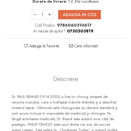
Durata de livrare:
1-2 Zile Lucrătoare
Consiliere
Lucrarea cu Copiii și Tinerii
ADAUGA IN COS
Grupuri Mici
Cod Produs:
9786060310617
Închinare prin Muzică
Ai nevoie de ajutor?
0730503819
Apologetică
Adauga la Favorite
Cere informatii
Devoționale/Meditații
Biblice
Finanțe
Romane, Nuvele și Povestiri
Descriere
Biografii
Reviste
Dr. PAUL BRAND (1914-2003) a fost un chirurg ortoped de
renume mondial, care a îndreptat mâinile strâmbe și a descifrat
Poezii
misterul leprei. Tehnicile sale chirurgicale au devenit standard și
sunt acum incluse în manualele de medicină și chirurgie. Pe
lângă activitatea medicală, Dr. Brand este autorul unor cărți de
prestigiu. PHILIP YANCEY este unul dintre cei mai de succes
autori creștini. Este editor la „Christianity Today“ și autorul multor