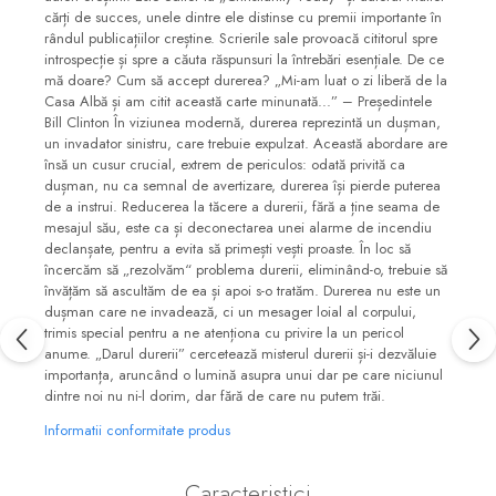
cărți de succes, unele dintre ele distinse cu premii importante în
rândul publicațiilor creștine. Scrierile sale provoacă cititorul spre
introspecție și spre a căuta răspunsuri la întrebări esențiale. De ce
mă doare? Cum să accept durerea? „Mi-am luat o zi liberă de la
Casa Albă și am citit această carte minunată...” – Președintele
Bill Clinton În viziunea modernă, durerea reprezintă un dușman,
un invadator sinistru, care trebuie expulzat. Această abordare are
însă un cusur crucial, extrem de periculos: odată privită ca
dușman, nu ca semnal de avertizare, durerea își pierde puterea
de a instrui. Reducerea la tăcere a durerii, fără a ține seama de
mesajul său, este ca și deconectarea unei alarme de incendiu
declanșate, pentru a evita să primești vești proaste. În loc să
încercăm să „rezolvăm“ problema durerii, eliminând-o, trebuie să
învățăm să ascultăm de ea și apoi s-o tratăm. Durerea nu este un
dușman care ne invadează, ci un mesager loial al corpului,
trimis special pentru a ne atenționa cu privire la un pericol
anume. „Darul durerii” cercetează misterul durerii și-i dezvăluie
importanța, aruncând o lumină asupra unui dar pe care niciunul
dintre noi nu ni-l dorim, dar fără de care nu putem trăi.
Informatii conformitate produs
Caracteristici