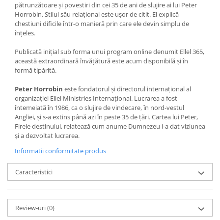
pătrunzătoare şi povestiri din cei 35 de ani de slujire ai lui Peter
Horrobin. Stilul său relaţional este uşor de citit. El explică
chestiuni dificile într-o manieră prin care ele devin simplu de
înţeles.
Publicată iniţial sub forma unui program online denumit Ellel 365,
această extraordinară învăţătură este acum disponibilă şi în
formă tipărită.
Peter Horrobin
este fondatorul şi directorul internaţional al
organizaţiei Ellel Ministries Internaţional. Lucrarea a fost
întemeiată în 1986, ca o slujire de vindecare, în nord-vestul
Angliei, şi s-a extins până azi în peste 35 de ţări. Cartea lui Peter,
Firele destinului, relatează cum anume Dumnezeu i-a dat viziunea
şi a dezvoltat lucrarea.
Informatii conformitate produs
Caracteristici
Review-uri
(0)