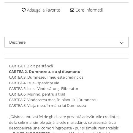
Devoționale/Meditații Biblice
Adauga la Favorite
Cere informatii
Finanțe
Romane, Nuvele și Povestiri
Biografii
Reviste
Descriere
Poezii
CARTEA 1. Zidit pe stâncă
CARTEA 2. Dumnezeu, eu şi duşmanul
CARTEA 3. Dumnezeul meu este credincios
CARTEA 4. Isus - speranţa vie
CARTEA 5. Isus - Vindecător şi Eliberator
CARTEA 6. Murind, pentru a trăi!
CARTEA 7. Vindecarea mea, în planul lui Dumnezeu
CARTEA 8. Viaţa mea, în mâna lui Dumnezeu
„Găsirea unui astfel de ghid, care prezintă adevărurile credinţei,
de la cele mai simple până la cele mai adânci, se aseamănă cu
descoperirea unei comori îngropate - pur şi simplu remarcabil!”