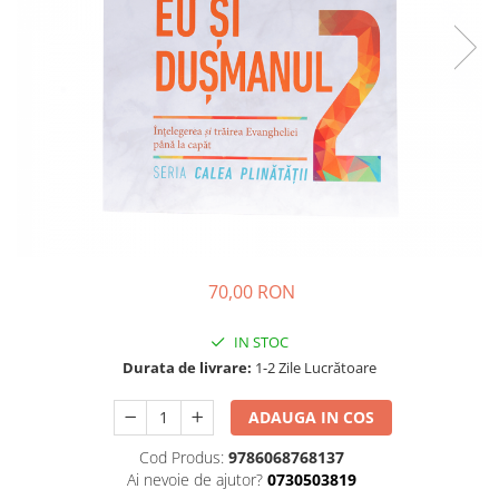
Parenting
Prietenie, Logodnă și Căsătorie
Bărbați
Cărți de Colorat
Bebe
Femei
Adolescenți și Tineri
Păstorirea Bisericii
Conducerea și Păstorirea Bisericii
70,00 RON
Lideri
Predicare
IN STOC
Consiliere
Durata de livrare:
1-2 Zile Lucrătoare
Lucrarea cu Copiii și Tinerii
Grupuri Mici
ADAUGA IN COS
Închinare prin Muzică
Cod Produs:
9786068768137
Apologetică
Ai nevoie de ajutor?
0730503819