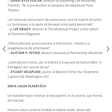
--
DAVID KYLE FOSTER
, director al Mastering Life Ministries,
Franklin, TN, şi producător al canalului de televiziune Pure
Passion
„Un minunat instrument de ucenicizare, care te inspiră să umbli
cu Dumnezeu şi te ajuta să biruieşti orice luptă personală.”
--
J. LEE GRADY
, director al The Modercai Project şi fost editor
al Charisma Magazine
„Pătrunzătoare, provocatoare şi instructivă - citeşte-o şi
pregăteşte-te de schimbare!”
--
AUSTAIR P. PETRIE
, director executiv al Partnership Ministries
„Centrată pe Cristos, dar şi întărită şi inspirată de Duhul Sfânt. O
îndrăgesc! Am nevoie de ea!”
--
STUART MCAPLINE
, pastor al Bisericii Christ Our Shepherd,
Capitol Hill, Washington D.C.
SERIA CALEA PLINĂTĂŢII
Un transformator itinerar al descoperirii, în 8 volume, sub formă
de manual.
Fiecare volum conţine învăţături biblice vitale, observaţii