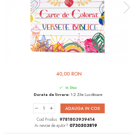
Viața de Familie
Parenting
Prietenie, Logodnă și
Căsătorie
Bărbați
Cărți de Colorat
Bebe
Femei
40,00 RON
Adolescenți și Tineri
In Stoc
Păstorirea Bisericii
Durata de livrare:
1-2 Zile Lucrătoare
Conducerea și Păstorirea
ADAUGA IN COS
Bisericii
Cod Produs:
9781803939414
Lideri
Ai nevoie de ajutor?
0730503819
Predicare