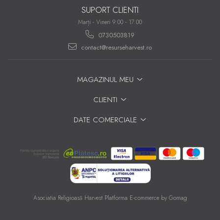
SUPORT CLIENTI
Marți - Vineri 9:00 - 17:00
0730503819
contact@resurseharvest.ro
MAGAZINUL MEU
CLIENTI
DATE COMERCIALE
Asociatia Religioasă Harvest
Platforma E-commerce by Gomag