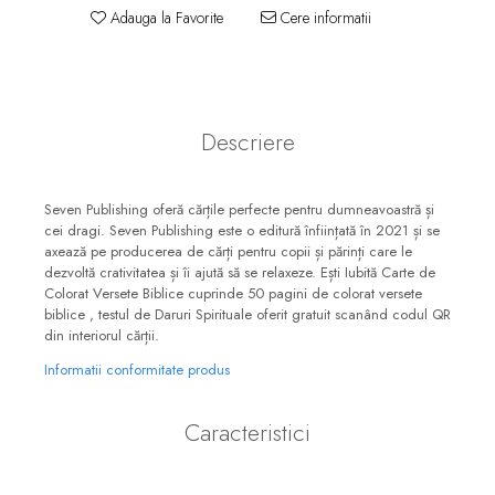
Consiliere
Adauga la Favorite
Cere informatii
Lucrarea cu Copiii și Tinerii
Grupuri Mici
Închinare prin Muzică
Descriere
Apologetică
Devoționale/Meditații
Biblice
Seven Publishing oferă cărțile perfecte pentru dumneavoastră și
cei dragi. Seven Publishing este o editură înființată în 2021 și se
Finanțe
axează pe producerea de cărți pentru copii și părinți care le
dezvoltă crativitatea și îi ajută să se relaxeze. Ești Iubită Carte de
Romane, Nuvele și Povestiri
Colorat Versete Biblice cuprinde 50 pagini de colorat versete
biblice , testul de Daruri Spirituale oferit gratuit scanând codul QR
Biografii
din interiorul cărții.
Reviste
Informatii conformitate produs
Poezii
Caracteristici