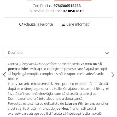
Devoționale/Meditații Biblice
Cod Produs:
9786306513253
Finanțe
Ai nevoie de ajutor?
0730503819
Romane, Nuvele și Povestiri
Adauga la Favorite
Cere informatii
Biografii
Reviste
Poezii
Descriere
Cartea
„Greșeala lui Henry”
face parte din seria
Vestea Bună
pentru inimi micuțe
, o colecție de povești care îi ajută pe copii
să înțeleagă emoțiile complexe și să le raporteze la adevărurile
biblice.
Henry, un arici mic și sensibil, trece printr-o experiență neplăcută
după ce o rănește pe sora lui, Halle. Cu ajutorul doamnei Bixby, el
învață ce înseamnă vinovăția, cum să-și ceară iertare și cum
Dumnezeu ne oferă întotdeauna o a doua șansă.
Povestea este scrisă cu delicatețe de
Lauren Whitman
, consilier
creștin, și ilustrată minunat de
Joe Hox
, într-un stil cald și
expresiv care atrage copiii și îi ajută să înțeleagă lecția morală.