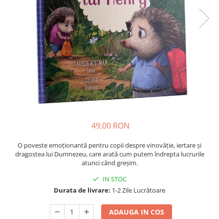
Parenting
Prietenie, Logodnă și Căsătorie
Bărbați
Cărți de Colorat
Bebe
Femei
Adolescenți și Tineri
Păstorirea Bisericii
Conducerea și Păstorirea Bisericii
49,00 RON
Lideri
Predicare
O poveste emoționantă pentru copii despre vinovăție, iertare și
dragostea lui Dumnezeu, care arată cum putem îndrepta lucrurile
Consiliere
atunci când greșim.
Lucrarea cu Copiii și Tinerii
IN STOC
Grupuri Mici
Durata de livrare:
1-2 Zile Lucrătoare
Închinare prin Muzică
Apologetică
ADAUGA IN COS