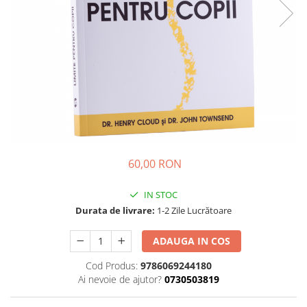
Parenting
Prietenie, Logodnă și Căsătorie
Bărbați
Cărți de Colorat
Bebe
Femei
Adolescenți și Tineri
Păstorirea Bisericii
60,00 RON
Conducerea și Păstorirea Bisericii
Lideri
IN STOC
Predicare
Durata de livrare:
1-2 Zile Lucrătoare
Consiliere
Lucrarea cu Copiii și Tinerii
ADAUGA IN COS
Grupuri Mici
Cod Produs:
9786069244180
Închinare prin Muzică
Ai nevoie de ajutor?
0730503819
Apologetică