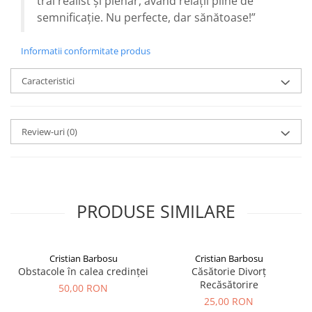
trăi realist și plenar, având relații pline de
semnificație. Nu perfecte, dar sănătoase!”
Informatii conformitate produs
Caracteristici
Review-uri
(0)
PRODUSE SIMILARE
Cristian Barbosu
Cristian Barbosu
Obstacole în calea credinței
Căsătorie Divorț
Recăsătorire
50,00 RON
25,00 RON