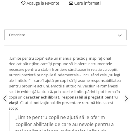
Devoționale/Meditații Biblice
Adauga la Favorite
Cere informatii
Finanțe
Romane, Nuvele și Povestiri
Biografii
Descriere
Reviste
Poezii
„Limite pentru copii” este un manual practic și inspirațional
dedicat părinților, care își propune să le ofere instrumentele
necesare pentru a stabili frontiere sănătoase în relația cu copiii.
Autorii prezintă principiile fundamentale – incluzând cele „10 legi
ale limitelor” – care îi ajută pe copii să își asume responsabilitatea
pentru propriile acțiuni, emoții și atitudini. Versiunile românești
scot în evidență faptul că, prin aceste limite, părinții pot forma în
copii un
caracter echilibrat, responsabil și pregătit pentru
viață
. Citatul motivațional din prezentare rezumă bine acest
scop:
„Limite pentru copii ne ajută să le oferim
copiilor abilitățile de care au nevoie pentru a