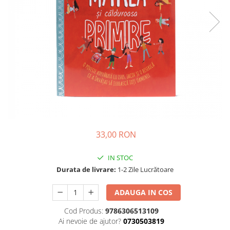
Parenting
Prietenie, Logodnă și Căsătorie
Bărbați
Cărți de Colorat
Bebe
Femei
Adolescenți și Tineri
Păstorirea Bisericii
Conducerea și Păstorirea Bisericii
33,00 RON
Lideri
Predicare
IN STOC
Consiliere
Durata de livrare:
1-2 Zile Lucrătoare
Lucrarea cu Copiii și Tinerii
Grupuri Mici
ADAUGA IN COS
Închinare prin Muzică
Cod Produs:
9786306513109
Apologetică
Ai nevoie de ajutor?
0730503819