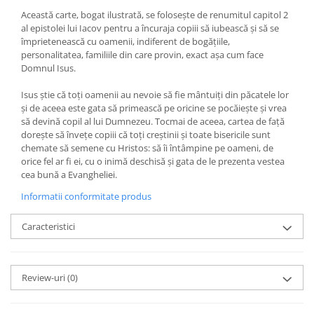
Această carte, bogat ilustrată, se foloseşte de renumitul capitol 2
al epistolei lui Iacov pentru a încuraja copiii să iubească şi să se
împrietenească cu oamenii, indiferent de bogăţiile,
personalitatea, familiile din care provin, exact aşa cum face
Domnul Isus.
Isus ştie că toţi oamenii au nevoie să fie mântuiţi din păcatele lor
şi de aceea este gata să primească pe oricine se pocăieşte şi vrea
să devină copil al lui Dumnezeu. Tocmai de aceea, cartea de faţă
doreşte să înveţe copiii că toţi creştinii şi toate bisericile sunt
chemate să semene cu Hristos: să îi întâmpine pe oameni, de
orice fel ar fi ei, cu o inimă deschisă şi gata de le prezenta vestea
cea bună a Evangheliei.
Informatii conformitate produs
Caracteristici
Review-uri
(0)