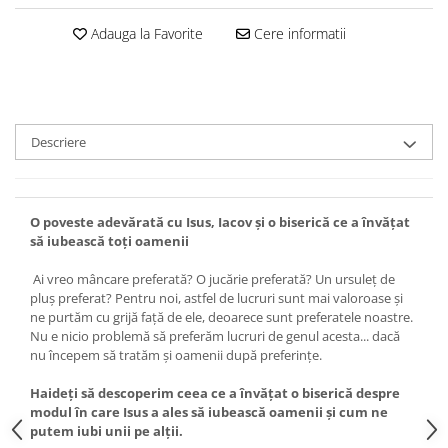
Devoționale/Meditații Biblice
Adauga la Favorite
Cere informatii
Finanțe
Romane, Nuvele și Povestiri
Biografii
Reviste
Descriere
Poezii
O poveste adevărată cu Isus, Iacov şi o biserică ce a învăţat
să iubească toţi oamenii
Ai vreo mâncare preferată? O jucărie preferată? Un ursuleţ de
pluş preferat? Pentru noi, astfel de lucruri sunt mai valoroase şi
ne purtăm cu grijă faţă de ele, deoarece sunt preferatele noastre.
Nu e nicio problemă să preferăm lucruri de genul acesta... dacă
nu începem să tratăm şi oamenii după preferinţe.
Haideţi să descoperim ceea ce a învăţat o biserică despre
modul în care Isus a ales să iubească oamenii şi cum ne
putem iubi unii pe alţii.