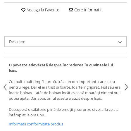
Devoționale/Meditații Biblice
Adauga la Favorite
Cere informatii
Finanțe
Romane, Nuvele și Povestiri
Biografii
Reviste
Descriere
Poezii
O poveste adevărată despre încrederea în cuvintele lui
Isus.
Cu mult, mult timp în urmă, trăia un om important, care lucra
pentru rege. Dar el era trist şi foarte, foarte îngrijorat. Fiul său era
foarte bolnav – atât de bolnav încât avea să moară şi nimeni nu-l
putea ajuta. Dar apoi, omul acesta a auzit despre Isus.
Descoperă o călătorie plină de emoţii şi surprize şi vei afla ce s-a
întâmplat la ora unu.
Informatii conformitate produs