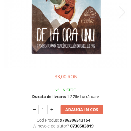
Parenting
Prietenie, Logodnă și Căsătorie
Bărbați
Cărți de Colorat
Bebe
Femei
Adolescenți și Tineri
Păstorirea Bisericii
Conducerea și Păstorirea Bisericii
33,00 RON
Lideri
Predicare
IN STOC
Consiliere
Durata de livrare:
1-2 Zile Lucrătoare
Lucrarea cu Copiii și Tinerii
Grupuri Mici
ADAUGA IN COS
Închinare prin Muzică
Cod Produs:
9786306513154
Apologetică
Ai nevoie de ajutor?
0730503819