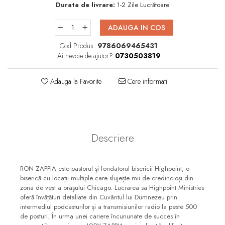
Durata de livrare:
1-2 Zile Lucrătoare
Consiliere
Lucrarea cu Copiii și Tinerii
ADAUGA IN COS
Grupuri Mici
Cod Produs:
9786069465431
Închinare prin Muzică
Ai nevoie de ajutor?
0730503819
Apologetică
Adauga la Favorite
Cere informatii
Devoționale/Meditații
Biblice
Finanțe
Romane, Nuvele și Povestiri
Descriere
Biografii
Reviste
RON ZAPPIA este pastorul și fondatorul bisericii Highpoint, o
biserică cu locații multiple care slujește mii de credincioși din
Poezii
zona de vest a orașului Chicago. Lucrarea sa Highpoint Ministries
oferă învățături detaliate din Cuvântul lui Dumnezeu prin
intermediul podcasturilor și a transmisiunilor radio la peste 500
de posturi. În urma unei cariere încununate de succes în