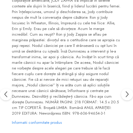
corporațiile americane, JODY ZAPPIA s-a implicat în diferite
contexte ale slujirii în biserică, fiind și liderul lucrării pentru femei.
Prin înțelepciunea, umorul și deschiderea sa, Jody contribuie
nespus de mult la conversația depre căsătorie. Ron și Jody
locuiesc în Wheaton, Illinois, împreună cu cele trei fiice: Allie,
Erin și Emily. Erau pe cale să divorțeze. Acum le merge
incredibil. Cum au reușit? Ron și Jody Zappia se aflau pe
marginea prăpastiei: divorțul era o certitudine care se apropia cu
pași repezi. Nodul căsniciei pe care îl strânseseră cu opt luni în
urmă se destrăma cu iuțeală. Însă Dumnezeu a intervenit și le-a
transformat inima, iar apoi și căsnicia. Au învățat în scurt timp că
marile căsnicii nu apar la întâmplare. De aceea, Nodul căsniciei
ne vorbește despre acele alegeri pe care trebuie să le facă
fiecare cuplu care dorește să strângă și să-și asigure nodul
căsniciei. Fie că ai nevoie de mici retușuri sau de reparații
majore, „Nodul căsniciei” îți va arăta cum să aplici soluțiile
necesare unei căsnicii sănătoase, înfloritoare și centrate pe
Dumnezeu. Dezvoltă-ți și reclădește-ți căsnicia. Fă-o așa cum
dorește Dumnezeu. NUMĂR PAGINI: 218 FORMAT: 14.5 x 20.5
cm TIP COPERTĂ: Broșată LIMBA: Română ANUL APARIȚIEI:
2019 EDITURA: Newordpress ISBN: 978-606-94654-3-1
Informatii conformitate produs