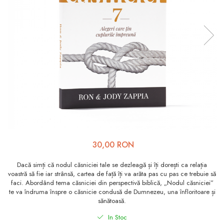
Viața de Familie
Parenting
Prietenie, Logodnă și
Căsătorie
Bărbați
Cărți de Colorat
Bebe
Femei
Adolescenți și Tineri
30,00 RON
Păstorirea Bisericii
Dacă simți că nodul căsniciei tale se dezleagă și îți dorești ca relația
Conducerea și Păstorirea
voastră să fie iar strânsă, cartea de față îți va arăta pas cu pas ce trebuie să
faci. Abordând tema căsniciei din perspectivă biblică, „Nodul căsniciei”
Bisericii
te va îndruma înspre o căsnicie condusă de Dumnezeu, una înfloritoare și
Lideri
sănătoasă.
Predicare
In Stoc