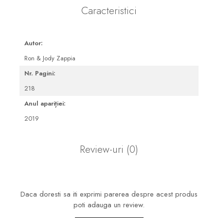
Caracteristici
Autor:
Ron & Jody Zappia
Nr. Pagini:
218
Anul apariției:
2019
Review-uri
(0)
Daca doresti sa iti exprimi parerea despre acest produs
poti adauga un review.