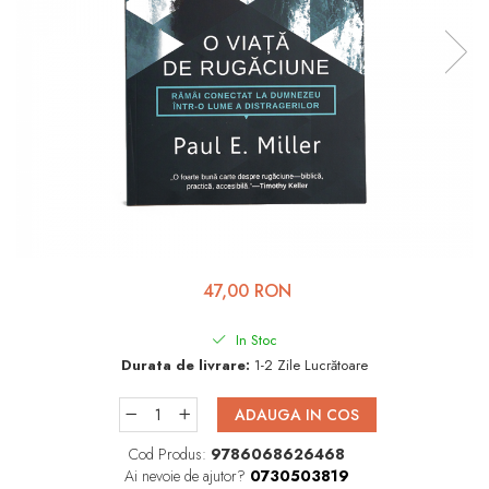
Viața de Familie
Parenting
Prietenie, Logodnă și
Căsătorie
Bărbați
Cărți de Colorat
Bebe
Femei
47,00 RON
Adolescenți și Tineri
Păstorirea Bisericii
In Stoc
Durata de livrare:
1-2 Zile Lucrătoare
Conducerea și Păstorirea
Bisericii
ADAUGA IN COS
Lideri
Cod Produs:
9786068626468
Predicare
Ai nevoie de ajutor?
0730503819