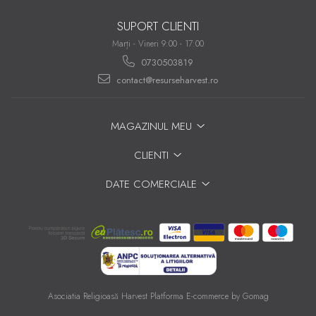
SUPORT CLIENTI
Marți - Vineri 9:00 - 17:00
0730503819
contact@resurseharvest.ro
MAGAZINUL MEU
CLIENTI
DATE COMERCIALE
Asociatia Religioasă Harvest
Platforma E-commerce by Gomag