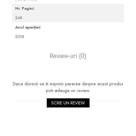
Nr. Pagini:
248
Anul apariției:
2018
Review-uri
(0)
Daca doresti sa iti exprimi parerea despre acest produs
poti adauga un review.
SCRIE UN REVIEW