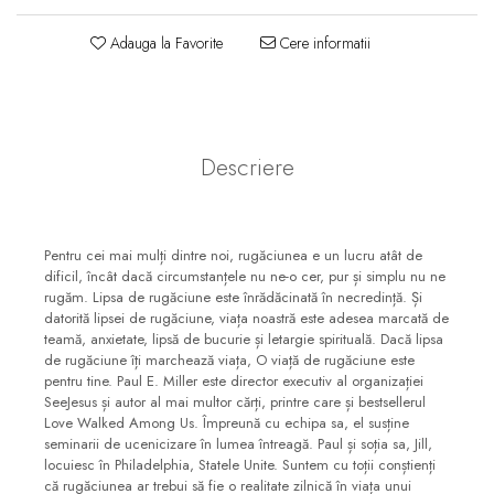
Consiliere
Adauga la Favorite
Cere informatii
Lucrarea cu Copiii și Tinerii
Grupuri Mici
Închinare prin Muzică
Apologetică
Descriere
Devoționale/Meditații
Biblice
Finanțe
Pentru cei mai mulți dintre noi, rugăciunea e un lucru atât de
dificil, încât dacă circumstanțele nu ne-o cer, pur și simplu nu ne
Romane, Nuvele și Povestiri
rugăm. Lipsa de rugăciune este înrădăcinată în necredință. Și
datorită lipsei de rugăciune, viața noastră este adesea marcată de
Biografii
teamă, anxietate, lipsă de bucurie și letargie spirituală. Dacă lipsa
de rugăciune îți marchează viața, O viață de rugăciune este
Reviste
pentru tine. Paul E. Miller este director executiv al organizației
Poezii
SeeJesus și autor al mai multor cărți, printre care și bestsellerul
Love Walked Among Us. Împreună cu echipa sa, el susține
seminarii de ucenicizare în lumea întreagă. Paul și soția sa, Jill,
locuiesc în Philadelphia, Statele Unite. Suntem cu toții conștienți
că rugăciunea ar trebui să fie o realitate zilnică în viața unui