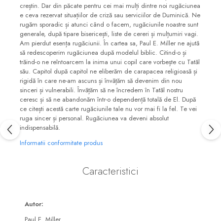
creștin. Dar din păcate pentru cei mai mulți dintre noi rugăciunea
e ceva rezervat situațiilor de criză sau serviciilor de Duminică. Ne
rugăm sporadic și atunci când o facem, rugăciunile noastre sunt
generale, după tipare bisericești, liste de cereri și mulțumiri vagi.
Am pierdut esența rugăciunii. În cartea sa, Paul E. Miller ne ajută
să redescoperim rugăciunea după modelul biblic. Citind-o și
trăind-o ne reîntoarcem la inima unui copil care vorbește cu Tatăl
său. Capitol după capitol ne eliberăm de carapacea religioasă și
rigidă în care ne-am ascuns și învățăm să devenim din nou
sinceri și vulnerabili. Învățăm să ne încredem în Tatăl nostru
ceresc și să ne abandonăm într-o dependență totală de El. După
ce citești acestă carte rugăciunile tale nu vor mai fi la fel. Te vei
ruga sincer și personal. Rugăciunea va deveni absolut
indispensabilă.
Informatii conformitate produs
Caracteristici
Autor:
Paul E. Miller