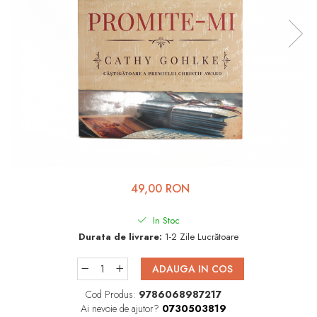
Viața de Familie
Parenting
Prietenie, Logodnă și
Căsătorie
Bărbați
Cărți de Colorat
Bebe
Femei
49,00 RON
Adolescenți și Tineri
Păstorirea Bisericii
In Stoc
Durata de livrare:
1-2 Zile Lucrătoare
Conducerea și Păstorirea
Bisericii
ADAUGA IN COS
Lideri
Cod Produs:
9786068987217
Predicare
Ai nevoie de ajutor?
0730503819