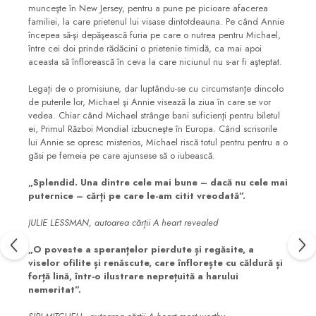
munceşte în New Jersey, pentru a pune pe picioare afacerea
familiei, la care prietenul lui visase dintotdeauna. Pe când Annie
începea să-şi depăşească furia pe care o nutrea pentru Michael,
între cei doi prinde rădăcini o prietenie timidă, ca mai apoi
aceasta să înflorească în ceva la care niciunul nu s-ar fi aşteptat.
Legaţi de o promisiune, dar luptându-se cu circumstanţe dincolo
de puterile lor, Michael şi Annie visează la ziua în care se vor
vedea. Chiar când Michael strânge bani suficienţi pentru biletul
ei, Primul Război Mondial izbucneşte în Europa. Când scrisorile
lui Annie se opresc misterios, Michael riscă totul pentru pentru a o
găsi pe femeia pe care ajunsese să o iubească.
„Splendid. Una dintre cele mai bune – dacă nu cele mai
puternice – cărți pe care le-am citit vreodată”.
JULIE LESSMAN, autoarea cărții A heart revealed
„O poveste a speranțelor pierdute și regăsite, a
viselor ofilite și renăscute, care înflorește cu căldură și
forță lină, într-o ilustrare neprețuită a harului
nemeritat”.