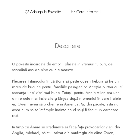
Consiliere
Adauga la Favorite
Cere informatii
Lucrarea cu Copiii și Tinerii
Grupuri Mici
Închinare prin Muzică
Apologetică
Descriere
Devoționale/Meditații
Biblice
O poveste încărcată de emoţii, plasată în vremuri tulburi, ce
Finanțe
seamănă aşa de bine cu ale noastre.
Romane, Nuvele și Povestiri
Plecarea Titanicului în călătoria să peste ocean trebuia să fie un
motiv de bucurie pentru familiile pasagerilor. Aceştia purtau cu ei
Biografii
speranţa unei vieţi mai bune. Totuşi, pentru Annie Allen era una
dintre cele mai triste zile şi tânjea după momentul în care fratele
Reviste
ei, Owen, avea să o cheme în America. Şi, din păcate, asta nu
Poezii
avea cum să se întâmple înainte ca el să-şi fi făcut un oarecare
rost.
În timp ce Annie se străduieşte să facă faţă provocărilor vieţii din
Anglia, Michael, băiatul salvat din naufragiu de către Owen,