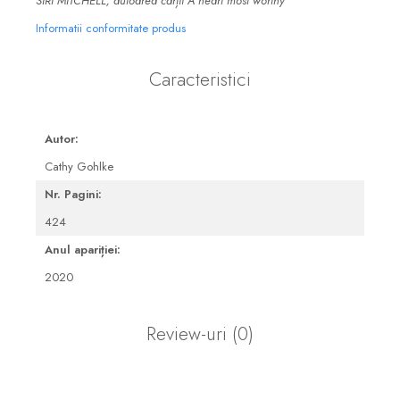
SIRI MITCHELL, autoarea cărții A heart most worthy
Informatii conformitate produs
Caracteristici
Autor:
Cathy Gohlke
Nr. Pagini:
424
Anul apariției:
2020
Review-uri
(0)