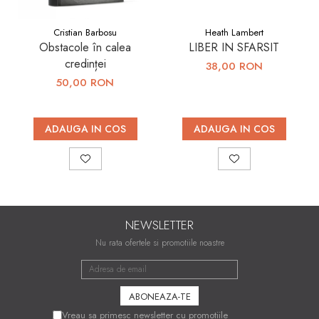
Cristian Barbosu
Heath Lambert
Obstacole în calea
LIBER IN SFARSIT
credinței
38,00 RON
50,00 RON
ADAUGA IN COS
ADAUGA IN COS
NEWSLETTER
Nu rata ofertele si promotiile noastre
Vreau sa primesc newsletter cu promotiile