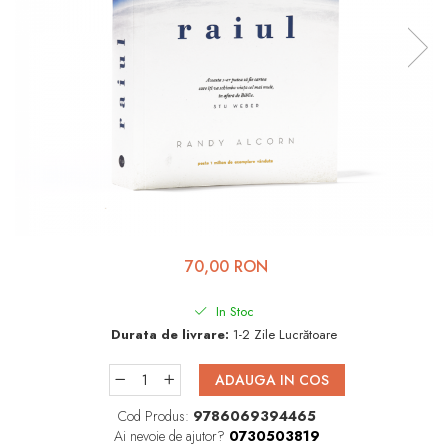
Viața de Familie
Parenting
Prietenie, Logodnă și
Căsătorie
Bărbați
Cărți de Colorat
Bebe
Femei
70,00 RON
Adolescenți și Tineri
Păstorirea Bisericii
In Stoc
Durata de livrare:
1-2 Zile Lucrătoare
Conducerea și Păstorirea
Bisericii
ADAUGA IN COS
Lideri
Cod Produs:
9786069394465
Predicare
Ai nevoie de ajutor?
0730503819