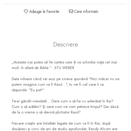
Consiliere
Adauga la Favorite
Cere informatii
Lucrarea cu Copiii și Tinerii
Grupuri Mici
Închinare prin Muzică
Apologetică
Descriere
Devoționale/Meditații
Biblice
„Aceasta s-ar putea să fie cartea care îţi va schimba viaţa cel mai
Finanțe
mult, în afară de Biblie.”
- STU WEBER
Romane, Nuvele și Povestiri
Data viitoare când vei auzi pe cineva spunând "Nici măcar nu ne
putem imagina cum va fi Raiul...", tu vei fi cel care îi va
Biografii
răspunde: "Eu pot!"
Reviste
Te-ai gândit vreodată... Oare cum o să fie cu adevărat în Rai?
Poezii
Cum o să arătăm? Şi oare cum ne vom petrece timpul? Dar dacă
de la o vreme o să devină plictisitor Raiul?
Fiecare creştin are întrebări legate de cum va fi în Rai; după
douăzeci şi cinci de ani de studiu aprofundat, Randy Alcorn are