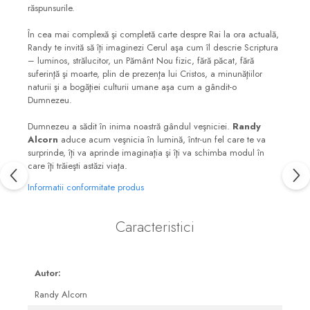
răspunsurile.
În cea mai complexă şi completă carte despre Rai la ora actuală,
Randy te invită să îţi imaginezi Cerul aşa cum îl descrie Scriptura
– luminos, strălucitor, un Pământ Nou fizic, fără păcat, fără
suferinţă şi moarte, plin de prezenţa lui Cristos, a minunăţiilor
naturii şi a bogăţiei culturii umane aşa cum a gândit-o
Dumnezeu.
Dumnezeu a sădit în inima noastră gândul veşniciei.
Randy
Alcorn
aduce acum veşnicia în lumină, într-un fel care te va
surprinde, îţi va aprinde imaginaţia şi îţi va schimba modul în
care îţi trăieşti astăzi viaţa.
Informatii conformitate produs
Caracteristici
Autor:
Randy Alcorn