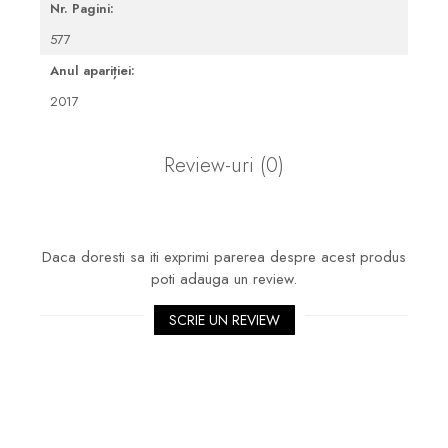
Nr. Pagini:
577
Anul apariției:
2017
Review-uri
(0)
Daca doresti sa iti exprimi parerea despre acest produs
poti adauga un review.
SCRIE UN REVIEW