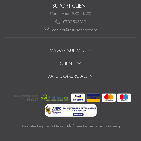
SUPORT CLIENTI
Marți - Vineri 9:00 - 17:00
0730503819
contact@resurseharvest.ro
MAGAZINUL MEU
CLIENTI
DATE COMERCIALE
Asociatia Religioasă Harvest
Platforma E-commerce by Gomag