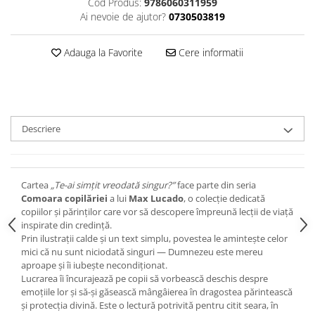
Cod Produs:
9786060311959
Devoționale/Meditații Biblice
Ai nevoie de ajutor?
0730503819
Finanțe
Romane, Nuvele și Povestiri
Adauga la Favorite
Cere informatii
Biografii
Reviste
Poezii
Descriere
Cartea
„Te-ai simțit vreodată singur?”
face parte din seria
Comoara copilăriei
a lui
Max Lucado
, o colecție dedicată
copiilor și părinților care vor să descopere împreună lecții de viață
inspirate din credință.
Prin ilustrații calde și un text simplu, povestea le amintește celor
mici că nu sunt niciodată singuri — Dumnezeu este mereu
aproape și îi iubește necondiționat.
Lucrarea îi încurajează pe copii să vorbească deschis despre
emoțiile lor și să-și găsească mângâierea în dragostea părintească
și protecția divină. Este o lectură potrivită pentru citit seara, în