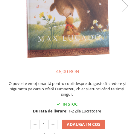
Parenting
Prietenie, Logodnă și Căsătorie
Bărbați
Cărți de Colorat
Bebe
Femei
Adolescenți și Tineri
Păstorirea Bisericii
46,00 RON
Conducerea și Păstorirea Bisericii
Lideri
O poveste emoționantă pentru copii despre dragoste, încredere și
Predicare
siguranța pe care o oferă Dumnezeu, chiar și atunci când te simți
singur.
Consiliere
Lucrarea cu Copiii și Tinerii
IN STOC
Grupuri Mici
Durata de livrare:
1-2 Zile Lucrătoare
Închinare prin Muzică
ADAUGA IN COS
Apologetică