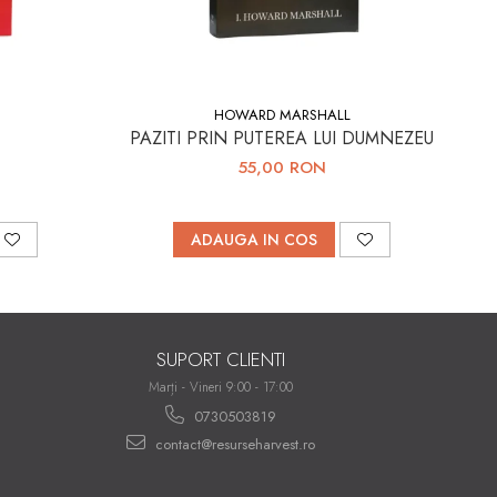
HOWARD MARSHALL
PAZITI PRIN PUTEREA LUI DUMNEZEU
55,00 RON
ADAUGA IN COS
SUPORT CLIENTI
Marți - Vineri 9:00 - 17:00
0730503819
contact@resurseharvest.ro