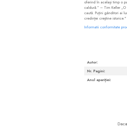
oferind în același timp o p
caldură.” – Tim Keller „O 
caută. Puțini gânditori ai l
credinței creștine istorice
Informatii conformitate pr
Autor:
Nr. Pagini:
Anul apariției:
Daca 