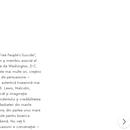
 Free People's Suicide”,
um și membru asociat al
ere de Washington, D.C.
e mai multe ori, creștinii
ba de persuasiune –
a autentică înseamnă mai
 S. Lewis, Malcolm,
ât și imaginație.
dentului și credibilitatea
dezbateri din marile
tine, din partea unui mare
ite pentru biserica
ernă. Nu veți fi
asiunii si conversației –