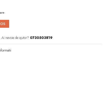
are
COS
Ai nevoie de ajutor?
0730503819
formatii