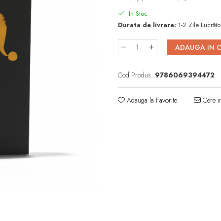
In Stoc
Durata de livrare:
1-2 Zile Lucrăto
ADAUGA IN 
Cod Produs:
9786069394472
Adauga la Favorite
Cere in