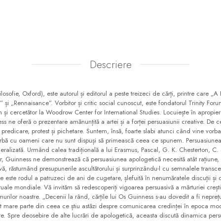
Descriere
sofie, Oxford), este autorul și editorul a peste treizeci de cărți, printre care „A
și „Rennaisance”. Vorbitor și critic social cunoscut, este fondatorul Trinity For
m și cercetător la Woodrow Center for International Studies. Locuiește în apropi
ne oferă o prezentare amănunțită a artei și a forței persuasiunii creative. De cel
predicare, protest și pichetare. Suntem, însă, foarte slabi atunci când vine vor
orbă cu oameni care nu sunt dispuși să primească ceea ce spunem. Persuasiune
ralizată. Urmând calea tradițională a lui Erasmus, Pascal, G. K. Chesterton, C.
, Guinness ne demonstrează că persuasiunea apologetică necesită atât rațiune, c
vă, răsturnând presupunerile ascultătorului și surprinzându-l cu semnalele transcen
e este rodul a patruzeci de ani de cugetare, șlefuită în nenumăratele discuții și 
lectuale mondiale. Vă invităm să redescoperiți vigoarea persuasivă a mărturiei creș
urilor noastre. „Decenii la rând, cărțile lui Os Guinness s-au dovedit a fi neprețu
țat mare parte din ceea ce știu astăzi despre comunicarea credinței în epoca mod
e. Spre deosebire de alte lucrări de apologetică, aceasta discută dinamica persu