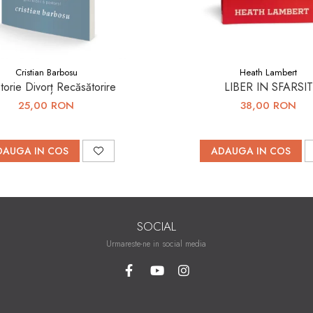
Cristian Barbosu
Heath Lambert
torie Divorț Recăsătorire
LIBER IN SFARSIT
25,00 RON
38,00 RON
DAUGA IN COS
ADAUGA IN COS
SOCIAL
Urmareste-ne in social media