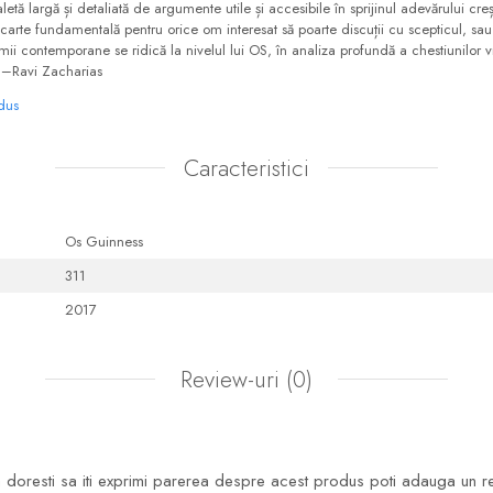
aletă largă și detaliată de argumente utile și accesibile în sprijinul adevărului c
carte fundamentală pentru orice om interesat să poarte discuții cu scepticul, sa
umii contemporane se ridică la nivelul lui OS, în analiza profundă a chestiunilor v
." –Ravi Zacharias
odus
Caracteristici
Os Guinness
311
2017
Review-uri
(0)
doresti sa iti exprimi parerea despre acest produs poti adauga un r