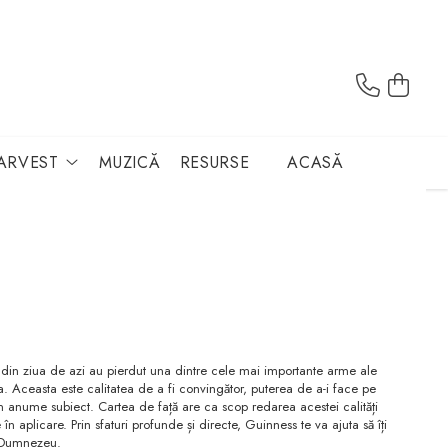
ARVEST
MUZICĂ
RESURSE
ACASĂ
i din ziua de azi au pierdut una dintre cele mai importante arme ale
. Aceasta este calitatea de a fi convingător, puterea de a-i face pe
n anume subiect. Cartea de față are ca scop redarea acestei calități
e în aplicare. Prin sfaturi profunde și directe, Guinness te va ajuta să îți
i Dumnezeu.