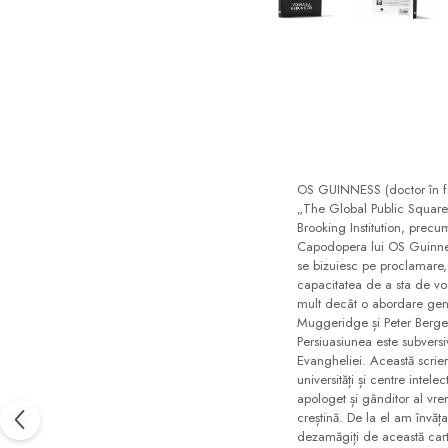
Consiliere
Lucrarea cu Copiii și Tinerii
Distribuie
pe
Grupuri Mici
Facebook
Închinare prin Muzică
Apologetică
Devoționale/Meditații
Biblice
OS GUINNESS (doctor în filo
„The Global Public Square” 
Finanțe
Brooking Institution, precu
Capodopera lui OS Guinness 
Romane, Nuvele și Povestiri
se bizuiesc pe proclamare, 
capacitatea de a sta de v
Biografii
mult decât o abordare gene
Muggeridge și Peter Berger
Reviste
Persiuasiunea este subversi
Evangheliei. Această scrier
Poezii
universități și centre inte
apologet și gânditor al vrem
creștină. De la el am învă
dezamăgiți de această cart