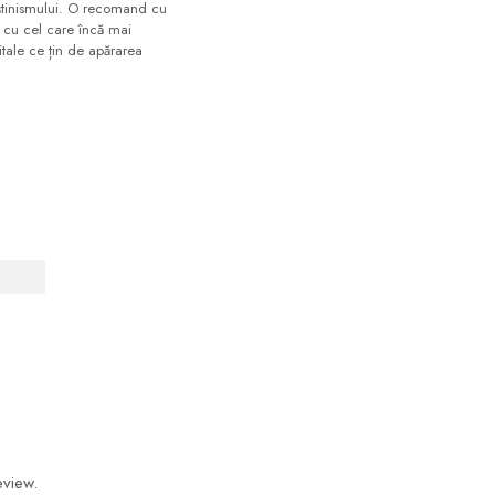
reștinismului. O recomand cu
u cu cel care încă mai
itale ce țin de apărarea
eview.