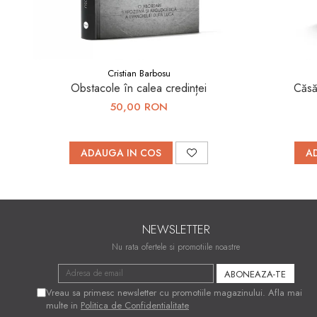
Cristian Barbosu
Obstacole în calea credinței
Căsă
50,00 RON
ADAUGA IN COS
A
NEWSLETTER
Nu rata ofertele si promotiile noastre
Vreau sa primesc newsletter cu promotiile magazinului. Afla mai
multe in
Politica de Confidentialitate