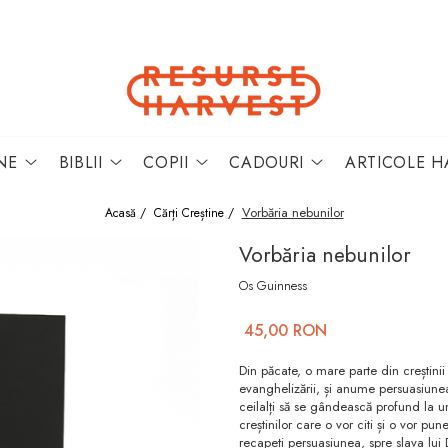
NE
BIBLII
COPII
CADOURI
ARTICOLE H
Vorbăria nebunilor
Acasă /
Cărți Creștine /
Vorbăria nebunilor
Os Guinness
45,00 RON
Din păcate, o mare parte din creștini
evanghelizării, și anume persuasiunea
ceilalți să se gândească profund la u
creștinilor care o vor citi și o vor pun
recapeți persuasiunea, spre slava lu