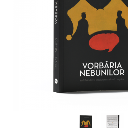
Viața de Familie
Parenting
Prietenie, Logodnă și
Căsătorie
Bărbați
Cărți de Colorat
Bebe
Femei
Adolescenți și Tineri
Păstorirea Bisericii
Conducerea și Păstorirea
Bisericii
Lideri
Predicare