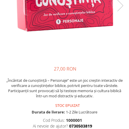
Parenting
Prietenie, Logodnă și Căsătorie
Bărbați
Cărți de Colorat
Bebe
Femei
Adolescenți și Tineri
Păstorirea Bisericii
27,00 RON
Conducerea și Păstorirea Bisericii
Lideri
„Încântat de cunoștință – Personaje” este un joc creștin interactiv de
Predicare
verificare a cunoștințelor biblice, potrivit pentru toate vârstele.
Participanții sunt provocați să își testeze memoria și cultura biblică
Consiliere
într-un mod distractiv și educativ.
Lucrarea cu Copiii și Tinerii
STOC EPUIZAT
Grupuri Mici
Durata de livrare:
1-2 Zile Lucrătoare
Închinare prin Muzică
Cod Produs:
1000001
Apologetică
Ai nevoie de ajutor?
0730503819