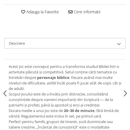
Devoționale/Meditații Biblice
Finanțe
Adauga la Favorite
Cere informatii
Romane, Nuvele și Povestiri
Biografii
Reviste
Descriere
Poezii
Acest joc este conceput pentru a transforma studiul Bibliei într-o
activitate plăcută și competitivă. Setul conține cărți tematice cu
întrebări despre
personaje biblice
, fiecare având mai multe
niveluri de dificultate, astfel încât poate fi jucat atât de copii, cât și
de adulți.
Scopul jocului este de a învăța prin distracție, consolidând
cunoștințele despre oameni importanți din Scriptură — de la
patriarhi și profeți, până la apostoli și eroi ai credinței.
Durata medie a unui joc este de
20–30 de minute
, fără limită de
vârstă. Regulamentul este inclus în set, pe primul card.
Perfect pentru familii, grupuri de tineret, școli duminicale sau
tabere creștine, „Încântat de cunoștință” este o modalitate