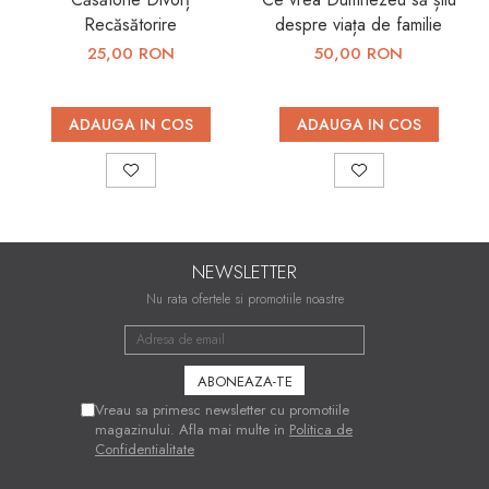
Recăsătorire
despre viața de familie
25,00 RON
50,00 RON
ADAUGA IN COS
ADAUGA IN COS
NEWSLETTER
Nu rata ofertele si promotiile noastre
Vreau sa primesc newsletter cu promotiile
magazinului. Afla mai multe in
Politica de
Confidentialitate