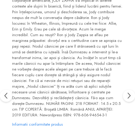
corporațiile americane, JODY ZAPPIA s-a implicat în diferite
contexte ale slujirii în biserică, fiind și liderul lucrării pentru femei.
Prin înțelepciunea, umorul și deschiderea sa, Jody contribuie
nespus de mult la conversația depre căsătorie. Ron și Jody
locuiesc în Wheaton, Illinois, împreună cu cele trei fiice: Allie,
Erin și Emily. Erau pe cale să divorțeze. Acum le merge
incredibil. Cum au reușit? Ron și Jody Zappia se aflau pe
marginea prăpastiei: divorțul era o certitudine care se apropia cu
pași repezi. Nodul căsniciei pe care îl strânseseră cu opt luni în
urmă se destrăma cu iuțeală. Însă Dumnezeu a intervenit și le-a
transformat inima, iar apoi și căsnicia. Au învățat în scurt timp că
marile căsnicii nu apar la întâmplare. De aceea, Nodul căsniciei
ne vorbește despre acele alegeri pe care trebuie să le facă
fiecare cuplu care dorește să strângă și să-și asigure nodul
căsniciei. Fie că ai nevoie de mici retușuri sau de reparații
majore, „Nodul căsniciei” îți va arăta cum să aplici soluțiile
necesare unei căsnicii sănătoase, înfloritoare și centrate pe
Dumnezeu. Dezvoltă-ți și reclădește-ți căsnicia. Fă-o așa cum
dorește Dumnezeu. NUMĂR PAGINI: 218 FORMAT: 14.5 x 20.5
cm TIP COPERTĂ: Broșată LIMBA: Română ANUL APARIȚIEI:
2019 EDITURA: Newordpress ISBN: 978-606-94654-3-1
Informatii conformitate produs