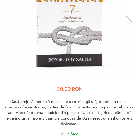
Viața de Familie
Parenting
Prietenie, Logodnă și
Căsătorie
Bărbați
Cărți de Colorat
Bebe
Femei
Adolescenți și Tineri
30,00 RON
Păstorirea Bisericii
Dacă simți că nodul căsniciei tale se dezleagă și îți dorești ca relația
Conducerea și Păstorirea
voastră să fie iar strânsă, cartea de față îți va arăta pas cu pas ce trebuie să
faci. Abordând tema căsniciei din perspectivă biblică, „Nodul căsniciei”
Bisericii
te va îndruma înspre o căsnicie condusă de Dumnezeu, una înfloritoare și
Lideri
sănătoasă.
Predicare
In Stoc