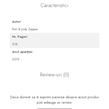
Caracteristici
Autor:
Ron & Jody Zappia
Nr. Pagini:
218
Anul apariției:
2019
Review-uri
(0)
Daca doresti sa iti exprimi parerea despre acest produs
poti adauga un review.