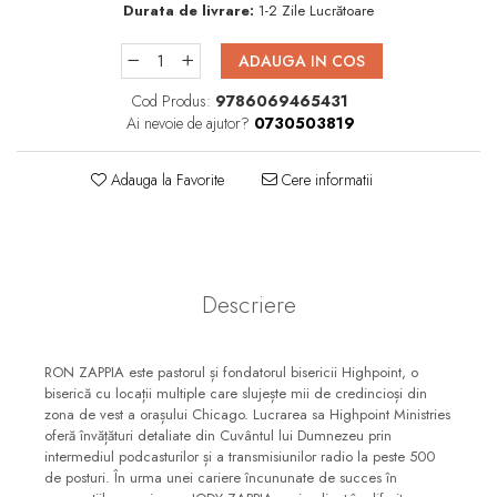
Durata de livrare:
1-2 Zile Lucrătoare
Consiliere
Lucrarea cu Copiii și Tinerii
ADAUGA IN COS
Grupuri Mici
Cod Produs:
9786069465431
Închinare prin Muzică
Ai nevoie de ajutor?
0730503819
Apologetică
Adauga la Favorite
Cere informatii
Devoționale/Meditații
Biblice
Finanțe
Romane, Nuvele și Povestiri
Descriere
Biografii
Reviste
RON ZAPPIA este pastorul și fondatorul bisericii Highpoint, o
biserică cu locații multiple care slujește mii de credincioși din
Poezii
zona de vest a orașului Chicago. Lucrarea sa Highpoint Ministries
oferă învățături detaliate din Cuvântul lui Dumnezeu prin
intermediul podcasturilor și a transmisiunilor radio la peste 500
de posturi. În urma unei cariere încununate de succes în