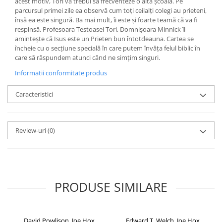
acest motiv, Tori va trebui să frecventeze o altă școală. Pe
parcursul primei zile ea observă cum toți ceilalți colegi au prieteni,
însă ea este singură. Ba mai mult, îi este și foarte teamă că va fi
respinsă. Profesoara Testoasei Tori, Domnișoara Minnick îi
amintește că Isus este un Prieten bun întotdeauna. Cartea se
încheie cu o secțiune specială în care putem învăța felul biblic în
care să răspundem atunci când ne simțim singuri.
Informatii conformitate produs
Caracteristici
Review-uri
(0)
PRODUSE SIMILARE
David Powlison, Joe Hox
Edward T. Welch, Joe Hox