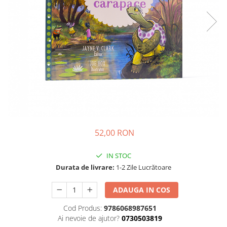
Parenting
Prietenie, Logodnă și Căsătorie
Bărbați
Cărți de Colorat
Bebe
Femei
Adolescenți și Tineri
Păstorirea Bisericii
Conducerea și Păstorirea Bisericii
52,00 RON
Lideri
Predicare
IN STOC
Consiliere
Durata de livrare:
1-2 Zile Lucrătoare
Lucrarea cu Copiii și Tinerii
Grupuri Mici
ADAUGA IN COS
Închinare prin Muzică
Cod Produs:
9786068987651
Apologetică
Ai nevoie de ajutor?
0730503819