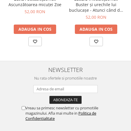
Ascunzătoarea micuței Zoe
Buster și urechile lui
buclucașe - Atunci când dai
52,00 RON
de eșec!
52,00 RON
ADAUGA IN COS
ADAUGA IN COS
NEWSLETTER
Nu rata ofertele si promotiile noastre
Vreau sa primesc newsletter cu promotiile
magazinului. Afla mai multe in
Politica de
Confidentialitate