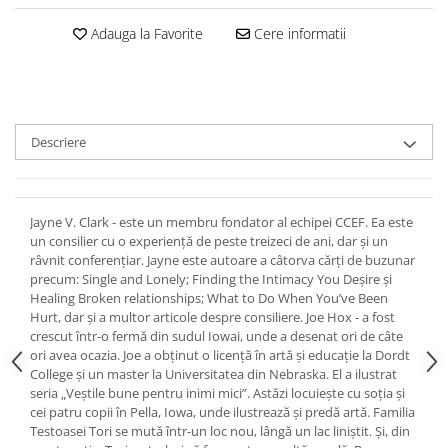
Devoționale/Meditații Biblice
Adauga la Favorite
Cere informatii
Finanțe
Romane, Nuvele și Povestiri
Biografii
Reviste
Descriere
Poezii
Jayne V. Clark - este un membru fondator al echipei CCEF. Ea este
un consilier cu o experiență de peste treizeci de ani, dar și un
râvnit conferențiar. Jayne este autoare a câtorva cărți de buzunar
precum: Single and Lonely; Finding the Intimacy You Deșire și
Healing Broken relationships; What to Do When You’ve Been
Hurt, dar și a multor articole despre consiliere. Joe Hox - a fost
crescut într-o fermă din sudul Iowai, unde a desenat ori de câte
ori avea ocazia. Joe a obținut o licență în artă și educație la Dordt
College și un master la Universitatea din Nebraska. El a ilustrat
seria „Veștile bune pentru inimi mici”. Astăzi locuiește cu soția și
cei patru copii în Pella, Iowa, unde ilustrează și predă artă. Familia
Testoasei Tori se mută într-un loc nou, lângă un lac liniștit. Și, din