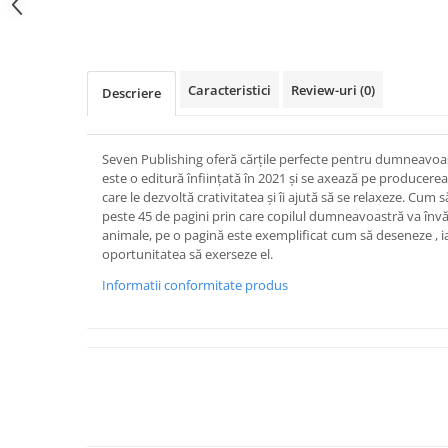
Devoționale/Meditații Biblice
Distribuie
pe
Finanțe
Facebook
Romane, Nuvele și Povestiri
Caracteristici
Review-uri
(0)
Descriere
Biografii
Reviste
Poezii
Seven Publishing oferă cărțile perfecte pentru dumneavoast
este o editură înființată în 2021 și se axează pe producerea 
care le dezvoltă crativitatea și îi ajută să se relaxeze. Cu
peste 45 de pagini prin care copilul dumneavoastră va înv
animale, pe o pagină este exemplificat cum să deseneze , i
oportunitatea să exerseze el.
Informatii conformitate produs