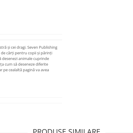
ră și cei dragi. Seven Publishing
de cărți pentru copii și părinți
m să desenezi animale cuprinde
ăța cum să deseneze diferite
ar pe cealaltă pagină va avea
PRODUSE SIMILARE