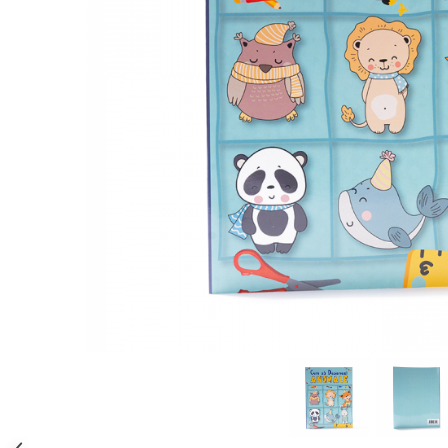
Parenting
Prietenie, Logodnă și Căsătorie
Bărbați
Cărți de Colorat
Bebe
Femei
Adolescenți și Tineri
Păstorirea Bisericii
Conducerea și Păstorirea Bisericii
Lideri
Predicare
Consiliere
Lucrarea cu Copiii și Tinerii
Grupuri Mici
Închinare prin Muzică
Apologetică