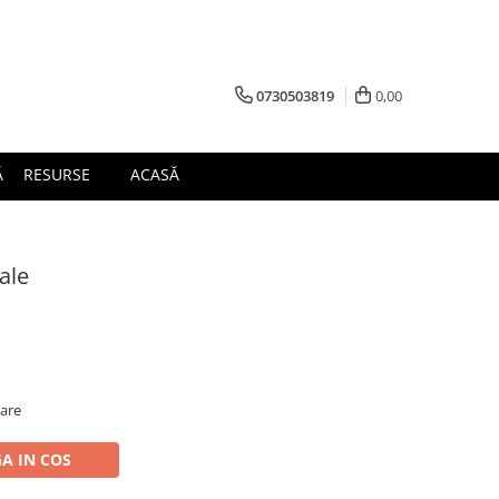
0730503819
0,00
Ă
RESURSE
ACASĂ
ale
oare
A IN COS