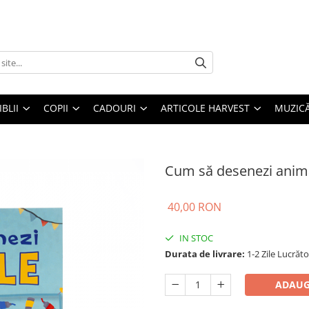
IBLII
COPII
CADOURI
ARTICOLE HARVEST
MUZIC
Cum să desenezi anim
40,00 RON
IN STOC
Durata de livrare:
1-2 Zile Lucrăt
ADAUG