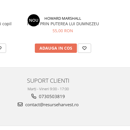
HOWARD MARSHALL
NOU
 copil
PAZITI PRIN PUTEREA LUI DUMNEZEU
55,00 RON
ADAUGA IN COS
AD
SUPORT CLIENTI
Marți - Vineri 9:00 - 17:00
0730503819
contact@resurseharvest.ro