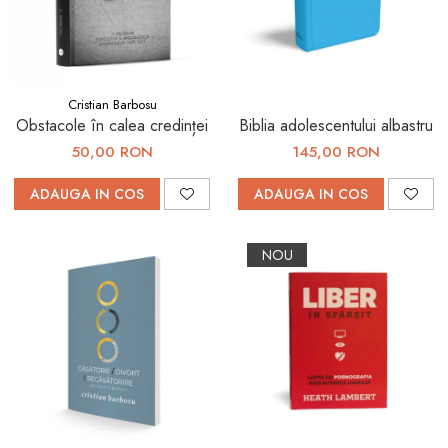
Viața de Familie
Parenting
Prietenie, Logodnă și
Căsătorie
Cristian Barbosu
Obstacole în calea credinței
Biblia adolescentului albastru
Bărbați
50,00 RON
145,00 RON
Cărți de Colorat
ADAUGA IN COS
ADAUGA IN COS
Bebe
Femei
NOU
Adolescenți și Tineri
Păstorirea Bisericii
Conducerea și Păstorirea
Bisericii
Lideri
Predicare