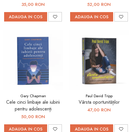
35,00 RON
52,00 RON
ADAUGA IN COS
ADAUGA IN COS
Gary Chapman
Paul David Tripp
Cele cinci limbaje ale iubirii
Vârsta oportunităților
pentru adolescenți
47,00 RON
50,00 RON
ADAUGA IN COS
ADAUGA IN COS