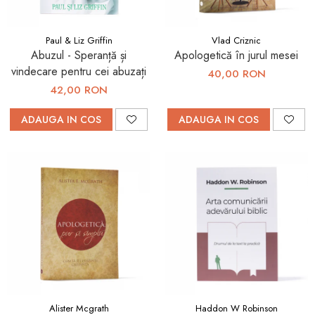
Paul & Liz Griffin
Vlad Criznic
Abuzul - Speranță și
Apologetică în jurul mesei
vindecare pentru cei abuzați
40,00 RON
42,00 RON
ADAUGA IN COS
ADAUGA IN COS
Alister Mcgrath
Haddon W Robinson