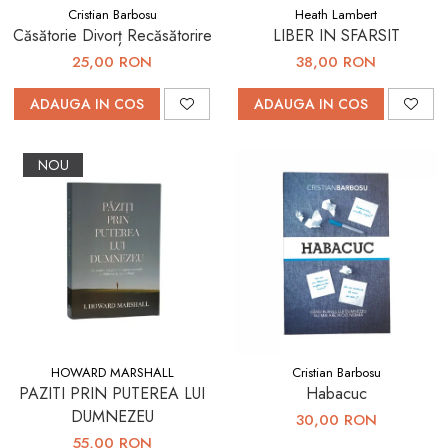
Consiliere
Cristian Barbosu
Heath Lambert
Căsătorie Divorț Recăsătorire
LIBER IN SFARSIT
Lucrarea cu Copiii și Tinerii
25,00 RON
38,00 RON
Grupuri Mici
Închinare prin Muzică
ADAUGA IN COS
ADAUGA IN COS
Apologetică
NOU
Devoționale/Meditații
Biblice
Finanțe
Romane, Nuvele și Povestiri
Biografii
Reviste
Poezii
HOWARD MARSHALL
Cristian Barbosu
PAZITI PRIN PUTEREA LUI
Habacuc
DUMNEZEU
30,00 RON
55,00 RON