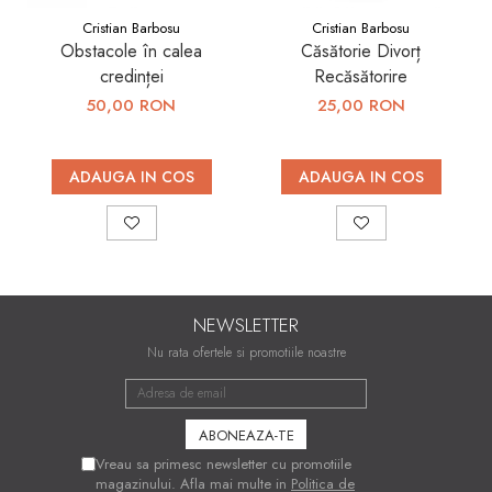
Cristian Barbosu
Cristian Barbosu
Obstacole în calea
Căsătorie Divorț
credinței
Recăsătorire
50,00 RON
25,00 RON
ADAUGA IN COS
ADAUGA IN COS
NEWSLETTER
Nu rata ofertele si promotiile noastre
Vreau sa primesc newsletter cu promotiile
magazinului. Afla mai multe in
Politica de