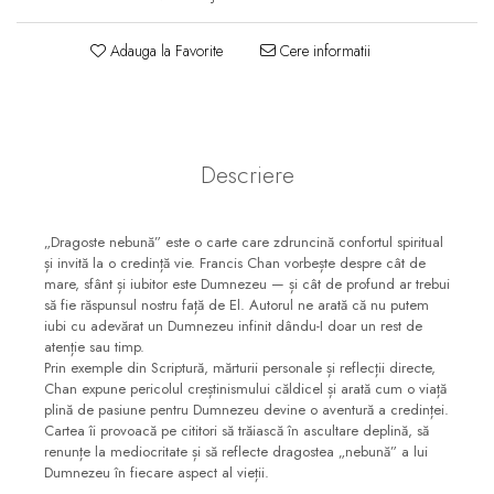
Consiliere
Lucrarea cu Copiii și Tinerii
Adauga la Favorite
Cere informatii
Grupuri Mici
Închinare prin Muzică
Apologetică
Descriere
Devoționale/Meditații
Biblice
„Dragoste nebună” este o carte care zdruncină confortul spiritual
Finanțe
și invită la o credință vie. Francis Chan vorbește despre cât de
mare, sfânt și iubitor este Dumnezeu — și cât de profund ar trebui
Romane, Nuvele și Povestiri
să fie răspunsul nostru față de El. Autorul ne arată că nu putem
Biografii
iubi cu adevărat un Dumnezeu infinit dându-I doar un rest de
atenție sau timp.
Reviste
Prin exemple din Scriptură, mărturii personale și reflecții directe,
Chan expune pericolul creștinismului căldicel și arată cum o viață
Poezii
plină de pasiune pentru Dumnezeu devine o aventură a credinței.
Cartea îi provoacă pe cititori să trăiască în ascultare deplină, să
renunțe la mediocritate și să reflecte dragostea „nebună” a lui
Dumnezeu în fiecare aspect al vieții.