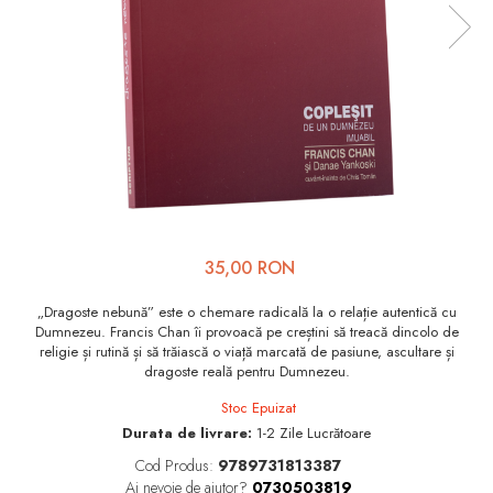
Viața de Familie
Parenting
Prietenie, Logodnă și
Căsătorie
Bărbați
Cărți de Colorat
Bebe
Femei
35,00 RON
Adolescenți și Tineri
„Dragoste nebună” este o chemare radicală la o relație autentică cu
Dumnezeu. Francis Chan îi provoacă pe creștini să treacă dincolo de
Păstorirea Bisericii
religie și rutină și să trăiască o viață marcată de pasiune, ascultare și
dragoste reală pentru Dumnezeu.
Conducerea și Păstorirea
Bisericii
Stoc Epuizat
Durata de livrare:
1-2 Zile Lucrătoare
Lideri
Cod Produs:
9789731813387
Predicare
Ai nevoie de ajutor?
0730503819