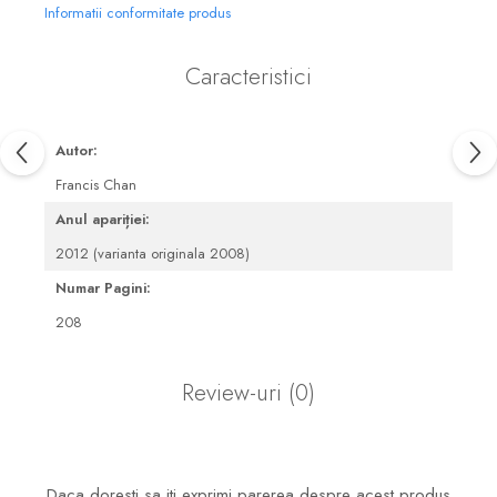
Informatii conformitate produs
Caracteristici
Autor:
Francis Chan
Anul apariției:
2012 (varianta originala 2008)
Numar Pagini:
208
Review-uri
(0)
Daca doresti sa iti exprimi parerea despre acest produs