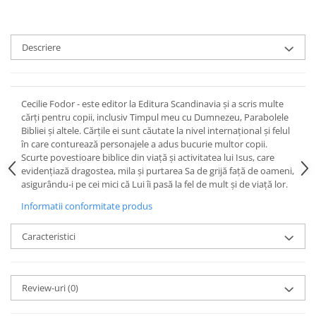
Devoționale/Meditații Biblice
Finanțe
Romane, Nuvele și Povestiri
Descriere
Biografii
Reviste
Cecilie Fodor - este editor la Editura Scandinavia și a scris multe
Poezii
cărți pentru copii, inclusiv Timpul meu cu Dumnezeu, Parabolele
Bibliei și altele. Cărțile ei sunt căutate la nivel internațional și felul
în care conturează personajele a adus bucurie multor copii.
Scurte povestioare biblice din viață și activitatea lui Isus, care
evidențiază dragostea, mila și purtarea Sa de grijă față de oameni,
asigurându-i pe cei mici că Lui îi pasă la fel de mult și de viață lor.
Informatii conformitate produs
Caracteristici
Review-uri
(0)