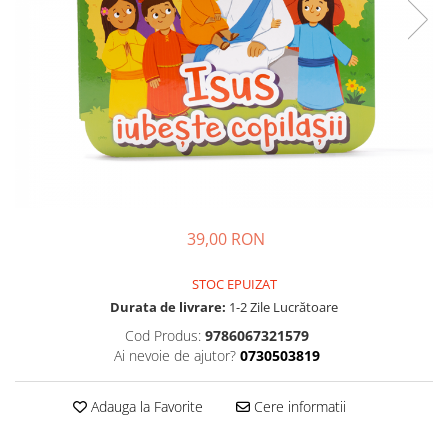
Parenting
Prietenie, Logodnă și Căsătorie
Bărbați
Cărți de Colorat
Bebe
Femei
Adolescenți și Tineri
Păstorirea Bisericii
39,00 RON
Conducerea și Păstorirea Bisericii
Lideri
STOC EPUIZAT
Predicare
Durata de livrare:
1-2 Zile Lucrătoare
Consiliere
Cod Produs:
9786067321579
Lucrarea cu Copiii și Tinerii
Ai nevoie de ajutor?
0730503819
Grupuri Mici
Închinare prin Muzică
Adauga la Favorite
Cere informatii
Apologetică