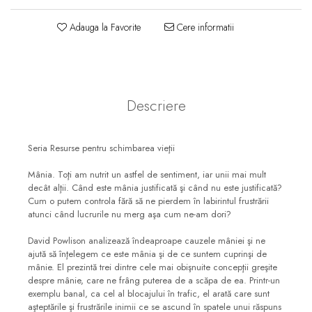
Consiliere
Adauga la Favorite
Cere informatii
Lucrarea cu Copiii și Tinerii
Grupuri Mici
Închinare prin Muzică
Apologetică
Descriere
Devoționale/Meditații
Biblice
Seria Resurse pentru schimbarea vieţii
Finanțe
Mânia. Toţi am nutrit un astfel de sentiment, iar unii mai mult
Romane, Nuvele și Povestiri
decât alţii. Când este mânia justificată şi când nu este justificată?
Cum o putem controla fără să ne pierdem în labirintul frustrării
Biografii
atunci când lucrurile nu merg aşa cum ne-am dori?
Reviste
David Powlison analizează îndeaproape cauzele mâniei şi ne
Poezii
ajută să înţelegem ce este mânia şi de ce suntem cuprinşi de
mânie. El prezintă trei dintre cele mai obişnuite concepţii greşite
despre mânie, care ne frâng puterea de a scăpa de ea. Printr-un
exemplu banal, ca cel al blocajului în trafic, el arată care sunt
aşteptările şi frustrările inimii ce se ascund în spatele unui răspuns