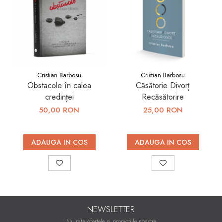
Cristian Barbosu
Cristian Barbosu
Obstacole în calea
Căsătorie Divorț
credinței
Recăsătorire
50,00 RON
25,00 RON
ADAUGA IN COS
ADAUGA IN COS
NEWSLETTER
Nu rata ofertele si promotiile noastre