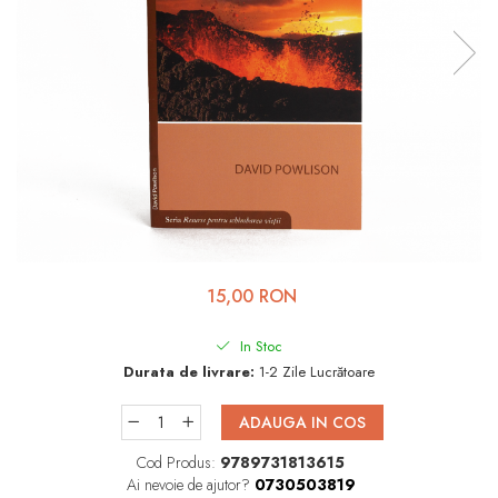
Viața de Familie
Parenting
Prietenie, Logodnă și
Căsătorie
Bărbați
Cărți de Colorat
Bebe
Femei
15,00 RON
Adolescenți și Tineri
Păstorirea Bisericii
In Stoc
Durata de livrare:
1-2 Zile Lucrătoare
Conducerea și Păstorirea
Bisericii
ADAUGA IN COS
Lideri
Cod Produs:
9789731813615
Predicare
Ai nevoie de ajutor?
0730503819