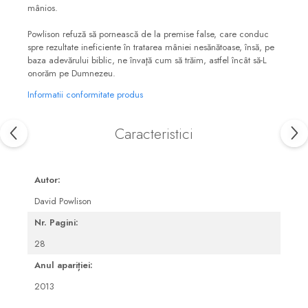
mânios.
Powlison refuză să pornească de la premise false, care conduc
spre rezultate ineficiente în tratarea mâniei nesănătoase, însă, pe
baza adevărului biblic, ne învaţă cum să trăim, astfel încât să-L
onorăm pe Dumnezeu.
Informatii conformitate produs
Caracteristici
Autor:
David Powlison
Nr. Pagini:
28
Anul apariției:
2013