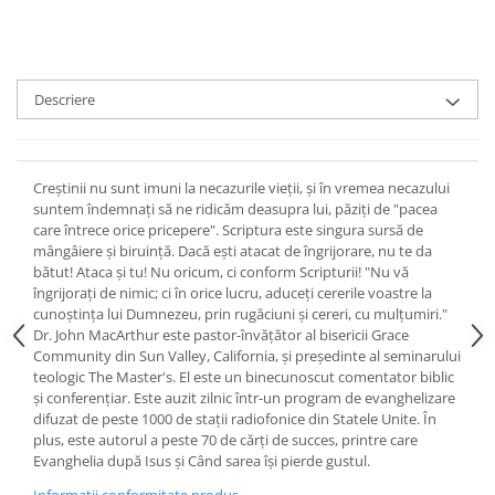
Devoționale/Meditații Biblice
Finanțe
Romane, Nuvele și Povestiri
Descriere
Biografii
Reviste
Poezii
Creștinii nu sunt imuni la necazurile vieții, și în vremea necazului
suntem îndemnați să ne ridicăm deasupra lui, păziți de "pacea
care întrece orice pricepere". Scriptura este singura sursă de
mângâiere și biruință. Dacă ești atacat de îngrijorare, nu te da
bătut! Ataca și tu! Nu oricum, ci conform Scripturii! "Nu vă
îngrijorați de nimic; ci în orice lucru, aduceți cererile voastre la
cunoștința lui Dumnezeu, prin rugăciuni și cereri, cu mulțumiri."
Dr. John MacArthur este pastor-învățător al bisericii Grace
Community din Sun Valley, California, și președinte al seminarului
teologic The Master's. El este un binecunoscut comentator biblic
și conferențiar. Este auzit zilnic într-un program de evanghelizare
difuzat de peste 1000 de stații radiofonice din Statele Unite. În
plus, este autorul a peste 70 de cărți de succes, printre care
Evanghelia după Isus și Când sarea își pierde gustul.