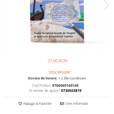
Parenting
Prietenie, Logodnă și Căsătorie
Bărbați
Cărți de Colorat
Bebe
Femei
Adolescenți și Tineri
Păstorirea Bisericii
27,00 RON
Conducerea și Păstorirea Bisericii
Lideri
STOC EPUIZAT
Predicare
Durata de livrare:
1-2 Zile Lucrătoare
Consiliere
Cod Produs:
9786069160145
Lucrarea cu Copiii și Tinerii
Ai nevoie de ajutor?
0730503819
Grupuri Mici
Închinare prin Muzică
Adauga la Favorite
Cere informatii
Apologetică