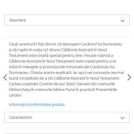
Devoționale/Meditații Biblice
Finanțe
Romane, Nuvele și Povestiri
Descriere
Biografii
Reviste
Cauți aventură? Ești dornic să descoperi Cuvântul lui Dumnezeu
Poezii
și să-l aplici în viața ta? Atunci Călătorie ilustrată în Noul
Testament este creată special pentru ține. Fiecare rubrică a
Călătoriei ilustrate în Noul Testament este creată pentru a te
iniția în mesajele și promisiunile minunate ale Cuvântului lui
Dumnezeu. Citește aceste explicații, iar apoi vei cunoaște cea mai
bună modalitate de a citi Călătorie ilustrată în Noul Testament.
Cartea curpinde: Cuvinte de aur Știai? Oameni din vremurile
biblice Viața în vremurile biblice Pune în practică! Prezentările
cărților
Informatii conformitate produs
Caracteristici