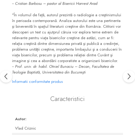
-- Cristian Barbosu – pastor al Bisericii Harvest Arad
"În volumul de faţă, autorul prezintă o radiologie a creştinismului
în perioada contemporană. Analiza autorului este una pertinenta
şi binevenită în spaţiul literaturii creştine din România. Cititorii vor
descoperi un text cu ajutprul căruia vor explora teme extrem de
relevante pentru viaţa bisericilor creştine de astăzi, cum ar fi:
relaţia creştină dintre dimensiunea privată şi publică a credinţei,
problema unităţii creştine, importanta limbajului şi a conducerii în
viaţa bisericilor, precum şi problema relaţiei dintre Cuvânt şi
imagine şi cea a abordării corporatiste a origanizarii bisericilor.
-- Prof. univ. dr. habil. Otniel Bunaciu – Decan, Facultatea de
Teologie Baptistă, Universitatea din Bucureşti
Informatii conformitate produs
Caracteristici
Autor:
Vlad Criznic