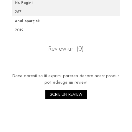
Nr. Pagini:
267
Anul apariției:
2019
Review-uri
(0)
Daca doresti sa iti exprimi parerea despre acest produs
poti adauga un review.
SCRIE UN REVIEW