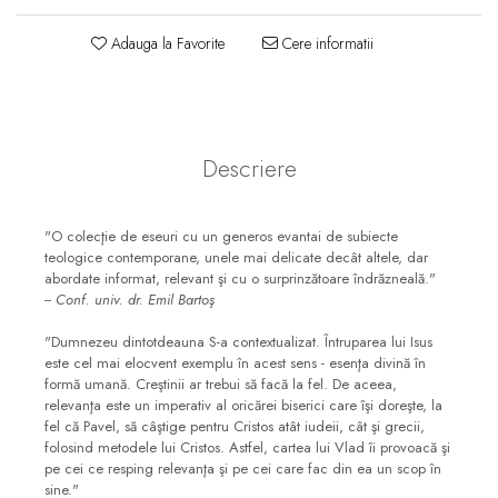
Consiliere
Adauga la Favorite
Cere informatii
Lucrarea cu Copiii și Tinerii
Grupuri Mici
Închinare prin Muzică
Apologetică
Descriere
Devoționale/Meditații
Biblice
"O colecţie de eseuri cu un generos evantai de subiecte
Finanțe
teologice contemporane, unele mai delicate decât altele, dar
abordate informat, relevant şi cu o surprinzătoare îndrăzneală."
Romane, Nuvele și Povestiri
-- Conf. univ. dr. Emil Bartoş
Biografii
"Dumnezeu dintotdeauna S-a contextualizat. Întruparea lui Isus
este cel mai elocvent exemplu în acest sens - esenţa divină în
Reviste
formă umană. Creştinii ar trebui să facă la fel. De aceea,
Poezii
relevanţa este un imperativ al oricărei biserici care îşi doreşte, la
fel că Pavel, să câştige pentru Cristos atât iudeii, cât şi grecii,
folosind metodele lui Cristos. Astfel, cartea lui Vlad îi provoacă şi
pe cei ce resping relevanţa şi pe cei care fac din ea un scop în
sine."