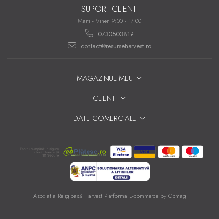
SUPORT CLIENTI
Marți - Vineri 9:00 - 17:00
0730503819
contact@resurseharvest.ro
MAGAZINUL MEU
CLIENTI
DATE COMERCIALE
Asociatia Religioasă Harvest
Platforma E-commerce by Gomag