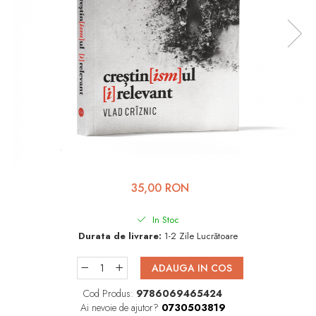
Viața de Familie
Parenting
Prietenie, Logodnă și
Căsătorie
Bărbați
Cărți de Colorat
Bebe
Femei
35,00 RON
Adolescenți și Tineri
Păstorirea Bisericii
In Stoc
Durata de livrare:
1-2 Zile Lucrătoare
Conducerea și Păstorirea
Bisericii
ADAUGA IN COS
Lideri
Cod Produs:
9786069465424
Predicare
Ai nevoie de ajutor?
0730503819