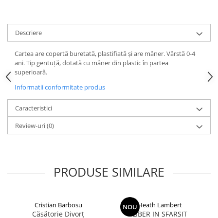
Devoționale/Meditații Biblice
Finanțe
Romane, Nuvele și Povestiri
Descriere
Biografii
Cartea are copertă buretată, plastifiată și are mâner. Vârstă 0-4
Reviste
ani. Tip gentuță, dotată cu mâner din plastic în partea
superioară.
Poezii
Informatii conformitate produs
Caracteristici
Review-uri
(0)
PRODUSE SIMILARE
Cristian Barbosu
Heath Lambert
NOU
Căsătorie Divorț
LIBER IN SFARSIT