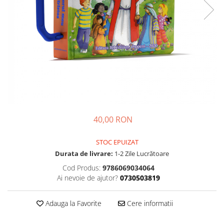
Parenting
Prietenie, Logodnă și Căsătorie
Bărbați
Cărți de Colorat
Bebe
Femei
Adolescenți și Tineri
Păstorirea Bisericii
40,00 RON
Conducerea și Păstorirea Bisericii
Lideri
STOC EPUIZAT
Predicare
Durata de livrare:
1-2 Zile Lucrătoare
Consiliere
Cod Produs:
9786069034064
Lucrarea cu Copiii și Tinerii
Ai nevoie de ajutor?
0730503819
Grupuri Mici
Închinare prin Muzică
Adauga la Favorite
Cere informatii
Apologetică