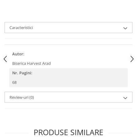
Devoționale/Meditații Biblice
Finanțe
Romane, Nuvele și Povestiri
Caracteristici
Biografii
Reviste
Poezii
Autor:
Biserica Harvest Arad
Nr. Pagini:
68
Review-uri
(0)
PRODUSE SIMILARE