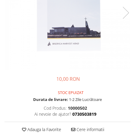
Parenting
Prietenie, Logodnă și Căsătorie
Bărbați
Cărți de Colorat
Bebe
Femei
Adolescenți și Tineri
Păstorirea Bisericii
Conducerea și Păstorirea Bisericii
10,00 RON
Lideri
Predicare
STOC EPUIZAT
Consiliere
Durata de livrare:
1-2 Zile Lucrătoare
Lucrarea cu Copiii și Tinerii
Cod Produs:
10000502
Grupuri Mici
Ai nevoie de ajutor?
0730503819
Închinare prin Muzică
Apologetică
Adauga la Favorite
Cere informatii