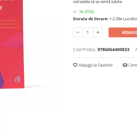
odraslele să se simtă iubite.
IN STOC
Durata de livrare:
1-2 Zile Lucrăt
ADAUG
Cod Produs:
9786064400833
Adauga la Favorite
Cere 