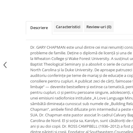
Devoționale/Meditații Biblice
Distribuie
pe
Finanțe
Facebook
Romane, Nuvele și Povestiri
Caracteristici
Review-uri
(0)
Descriere
Biografii
Reviste
Poezii
Dr. GARY CHAPMAN este unul dintre cei mai renumiţi consil
probleme de familie. Deţine o diplomă de licenţă şi una de
la Wheaton College şi Wake Forest University. A susţinut 
Baptist Theological Seminary şi a absolvit o serie de cursur
North Carolina şi la Duke University. De aproape patruzeci d
auditoriu conferinţe pe teme de mariaj şi de educaţie a copi
consiliere pentru cupluri. A publicat zeci de cărţi, faimoase f
limbaje“ — devenite bestsellere şi extinse ca tematică, pen
pentru cupluri, ci şi pentru persoane singure, adolescenţi, co
unei emisiuni radiofonice intitulate „A Love Language Min
sâmbătă dimineaţa cunoscut sub numele de „Building Rela
Chapman“, ambele fiind difuzate prin intermediul a peste 4
SUA. Dr. Chapman este pastor asociat în cadrul Calvary Ba
Carolina de Nord. El şi soţia sa, Karolyn, sunt căsătoriţi de 
ani şi au doi copii. Dr. ROSS CAMPBELL (1936–2012) a fost ps
dintre părinţi şi copii. Fondator al Southeastern Counseli