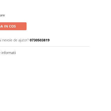
oare
A IN COS
Ai nevoie de ajutor?
0730503819
informatii