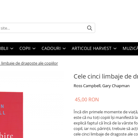
IBLII
COPII
CADOURI
ARTICOLE HARVEST
MUZIC
i limbaje de dragoste ale copiilor
Cele cinci limbaje de d
Ross Campbell, Gary Chapman
45,00 RON
Încă din primele momente de viață, c
este că nu toți copiii își manifestă la
explică faptul că încă de la vârste 
copil, iar noi, părinții, trebuie să 
cele cinci limbaje de dragoste ale co