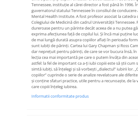
Tennessee, instituţie al cărei director a fost până în 1996. 
guvernatorul statului Tennessee în consiliul de conducere
Mental Health Institute. A fost profesor asociat la catedra d
Colegiului de Medicină din cadrul Universităţii Tennessee.
dureroase pentru un părinte decât aceea de a nu putea găs
exprima afecțiunea față de copilul lui. Și încă mai puține l
de mai lungă durată asupra copiilor aflați în perioada form
sunt iubiți de părinți. Cartea lui Gary Chapman și Ross Ca
dar neprețuit pentru părinți, de care se vor bucura însă, în 
lecția cea mai importantă pe care o putem învăța din aceas
astfel: la fel de important ca a-ți iubi copiii este să știi cum s
simtă iubiți, să înțelegi și să vorbești „dialectul” iubirii lor. 
copiilor” cuprinde o serie de analize revelatoare ale diferit
și conține sfaturi practice, utile pentru a recunoaște, de la 
care copiii înțeleg iubirea.
Informatii conformitate produs