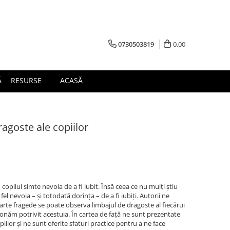
0730503819
0,00
Ă
RESURSE
ACASĂ
ragoste ale copiilor
opilul simte nevoia de a fi iubit. Însă ceea ce nu mulți știu
 fel nevoia – și totodată dorința – de a fi iubiți. Autorii ne
foarte fragede se poate observa limbajul de dragoste al fiecărui
acționăm potrivit acestuia. În cartea de față ne sunt prezentate
piilor și ne sunt oferite sfaturi practice pentru a ne face