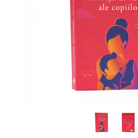
Parenting
Prietenie, Logodnă și Căsătorie
Bărbați
Cărți de Colorat
Bebe
Femei
Adolescenți și Tineri
Păstorirea Bisericii
Conducerea și Păstorirea Bisericii
Lideri
Predicare
Consiliere
Lucrarea cu Copiii și Tinerii
Grupuri Mici
Închinare prin Muzică
Apologetică