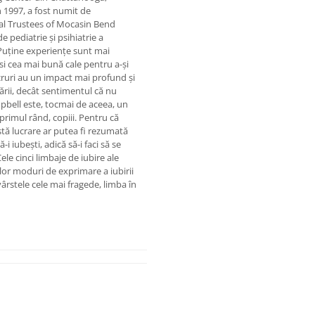
În 1997, a fost numit de
 al Trustees of Mocasin Bend
e pediatrie şi psihiatrie a
 Puține experiențe sunt mai
i cea mai bună cale pentru a-și
ucruri au un impact mai profund și
ării, decât sentimentul că nu
mpbell este, tocmai de aceea, un
primul rând, copiii. Pentru că
tă lucrare ar putea fi rezumată
ă-i iubești, adică să-i faci să se
„Cele cinci limbaje de iubire ale
elor moduri de exprimare a iubirii
vârstele cele mai fragede, limba în