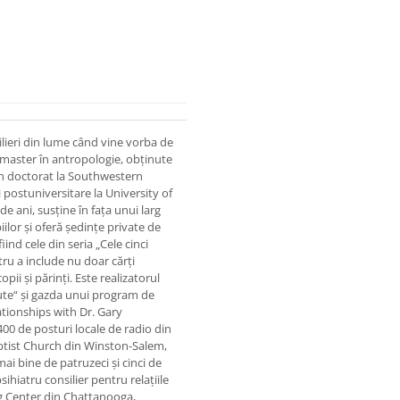
ieri din lume când vine vorba de
 master în antropologie, obţinute
un doctorat la Southwestern
i postuniversitare la University of
e ani, susţine în faţa unui larg
ilor şi oferă şedinţe private de
iind cele din seria „Cele cinci
tru a include nu doar cărţi
pii şi părinţi. Este realizatorul
ute“ şi gazda unui program de
tionships with Dr. Gary
00 de posturi locale de radio din
ptist Church din Winston-Salem,
mai bine de patruzeci şi cinci de
ihiatru consilier pentru relaţiile
ng Center din Chattanooga,