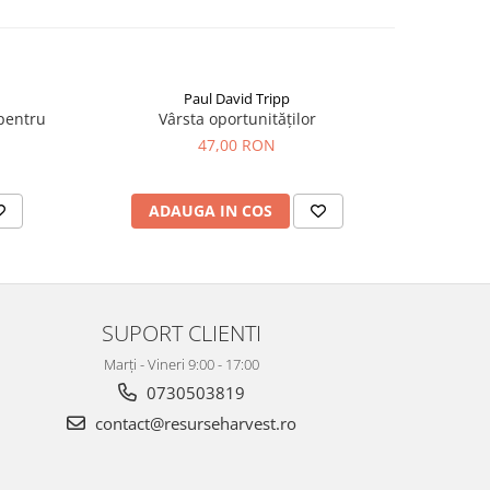
Paul David Tripp
 pentru
Vârsta oportunităților
Pregă
47,00 RON
ADAUGA IN COS
AD
SUPORT CLIENTI
Marți - Vineri 9:00 - 17:00
0730503819
contact@resurseharvest.ro