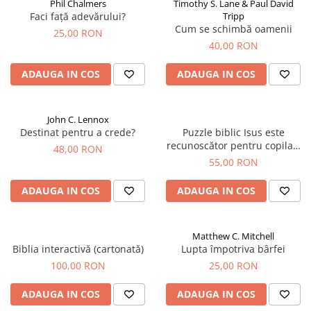
Phil Chalmers
Timothy S. Lane & Paul David
Faci față adevărului?
Tripp
Cum se schimbă oamenii
25,00 RON
40,00 RON
ADAUGA IN COS
ADAUGA IN COS
John C. Lennox
Destinat pentru a crede?
Puzzle biblic Isus este
recunoscător pentru copilași
48,00 RON
(500 Piese)
55,00 RON
ADAUGA IN COS
ADAUGA IN COS
Matthew C. Mitchell
Biblia interactivă (cartonată)
Lupta împotriva bârfei
100,00 RON
25,00 RON
ADAUGA IN COS
ADAUGA IN COS