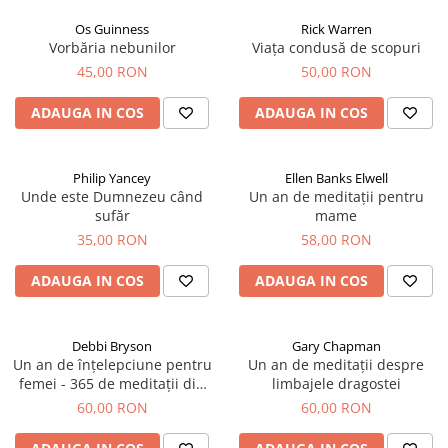
Os Guinness
Rick Warren
Vorbăria nebunilor
Viața condusă de scopuri
45,00 RON
50,00 RON
ADAUGA IN COS
ADAUGA IN COS
Philip Yancey
Ellen Banks Elwell
Unde este Dumnezeu când
Un an de meditații pentru
sufăr
mame
35,00 RON
58,00 RON
ADAUGA IN COS
ADAUGA IN COS
Debbi Bryson
Gary Chapman
Un an de înțelepciune pentru
Un an de meditații despre
femei - 365 de meditații din
limbajele dragostei
Proverbe
60,00 RON
60,00 RON