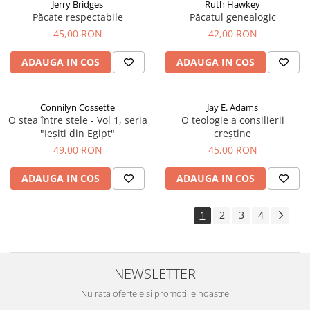
Jerry Bridges
Ruth Hawkey
Păcate respectabile
Păcatul genealogic
45,00 RON
42,00 RON
ADAUGA IN COS
ADAUGA IN COS
Connilyn Cossette
Jay E. Adams
O stea între stele - Vol 1, seria
O teologie a consilierii
"Ieșiți din Egipt"
creștine
49,00 RON
45,00 RON
ADAUGA IN COS
ADAUGA IN COS
1
2
3
4
NEWSLETTER
Nu rata ofertele si promotiile noastre