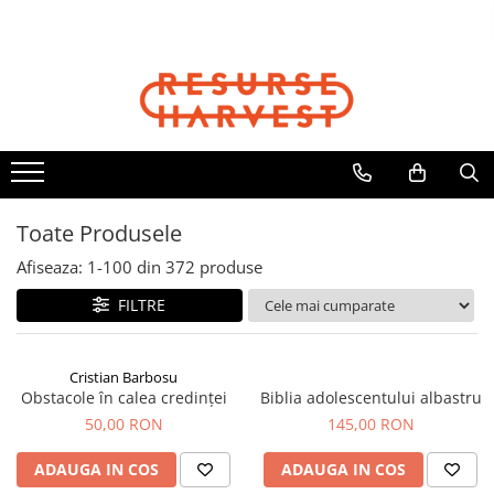
Cărți Creștine
Biblii
Copii
Cadouri
Articole Harvest
Cristian Barbosu
Biblia Dumitru Cornilescu
Cărți Copii
Căni
Textile
Cărți pentru Copii
Biblia NTR
Jocuri
Jurnale
Șepci
Căni, Pixuri, Brelocuri
Biblii pentru Copii
Biblia pentru Femei
DVD Cartea Cărților
Resurse pentru Grupurile Mici
Viața Creștină
Biblia pentru Adolescenți
Toate Produsele
Viața Creștină
Afiseaza:
1-
100
din
372
produse
Creștere Spirituală
FILTRE
Rugăciune
Lupta Spirituală
Încurajare în Suferință
Cristian Barbosu
Obstacole în calea credinței
Biblia adolescentului albastru
Cărți de Jocuri și Activități
50,00 RON
145,00 RON
Familie
Viața de Familie
ADAUGA IN COS
ADAUGA IN COS