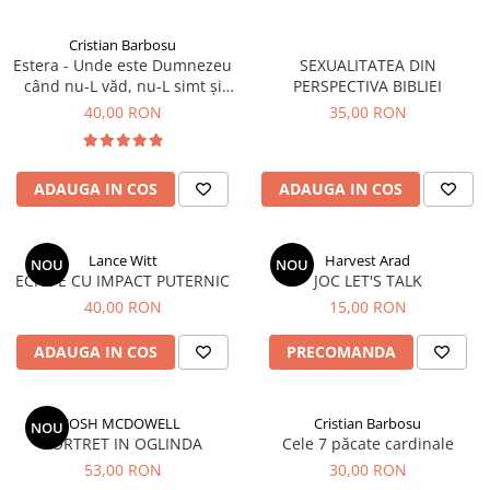
Cristian Barbosu
Estera - Unde este Dumnezeu
SEXUALITATEA DIN
când nu-L văd, nu-L simt și
PERSPECTIVA BIBLIEI
nu-l aud?
40,00 RON
35,00 RON
ADAUGA IN COS
ADAUGA IN COS
Lance Witt
Harvest Arad
NOU
NOU
ECHIPE CU IMPACT PUTERNIC
JOC LET'S TALK
40,00 RON
15,00 RON
ADAUGA IN COS
PRECOMANDA
JOSH MCDOWELL
Cristian Barbosu
NOU
PORTRET IN OGLINDA
Cele 7 păcate cardinale
53,00 RON
30,00 RON