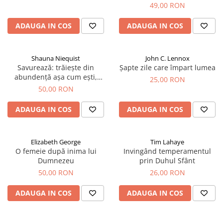
Devoționale/Meditații Biblice
49,00 RON
Finanțe
ADAUGA IN COS
ADAUGA IN COS
Romane, Nuvele și Povestiri
Biografii
Shauna Niequist
John C. Lennox
Reviste
Savurează: trăiește din
Șapte zile care împart lumea
abundență așa cum ești,
Poezii
25,00 RON
acolo unde ești
50,00 RON
ADAUGA IN COS
ADAUGA IN COS
Elizabeth George
Tim Lahaye
O femeie după inima lui
Invingând temperamentul
Dumnezeu
prin Duhul Sfânt
50,00 RON
26,00 RON
ADAUGA IN COS
ADAUGA IN COS