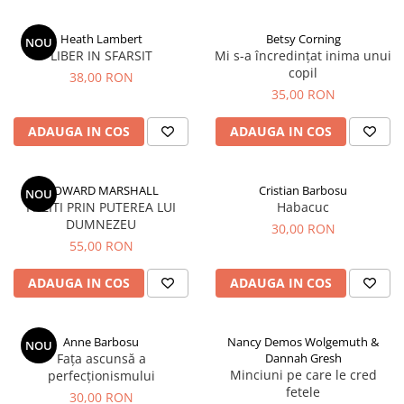
Parenting
Prietenie, Logodnă și Căsătorie
Heath Lambert
Betsy Corning
NOU
Bărbați
LIBER IN SFARSIT
Mi s-a încredințat inima unui
copil
Cărți de Colorat
38,00 RON
35,00 RON
Bebe
ADAUGA IN COS
ADAUGA IN COS
Femei
Adolescenți și Tineri
Păstorirea Bisericii
HOWARD MARSHALL
Cristian Barbosu
NOU
PAZITI PRIN PUTEREA LUI
Habacuc
Conducerea și Păstorirea Bisericii
DUMNEZEU
30,00 RON
Lideri
55,00 RON
Predicare
ADAUGA IN COS
ADAUGA IN COS
Consiliere
Lucrarea cu Copiii și Tinerii
Grupuri Mici
Anne Barbosu
Nancy Demos Wolgemuth &
NOU
Închinare prin Muzică
Fața ascunsă a
Dannah Gresh
Minciuni pe care le cred
perfecționismului
Apologetică
fetele
30,00 RON