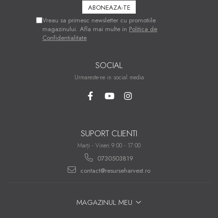
Vreau sa primesc newsletter cu promotiile
magazinului. Afla mai multe in
Politica de
Confidentialitate
SOCIAL
Urmareste-ne in social media
SUPORT CLIENTI
Marți - Vineri 9:00 - 17:00
0730503819
contact@resurseharvest.ro
MAGAZINUL MEU