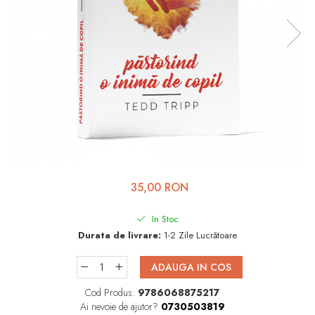
Viața de Familie
Parenting
Prietenie, Logodnă și
Căsătorie
Bărbați
Cărți de Colorat
Bebe
Femei
35,00 RON
Adolescenți și Tineri
Păstorirea Bisericii
In Stoc
Durata de livrare:
1-2 Zile Lucrătoare
Conducerea și Păstorirea
Bisericii
ADAUGA IN COS
Lideri
Cod Produs:
9786068875217
Predicare
Ai nevoie de ajutor?
0730503819