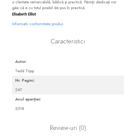
o claritate remarcabilă, biblică şi practică. Părinţii dedicaţi vor
găsi că e cu totul posibil de pus în practică.
Elisabeth Elliot
Informatii conformitate produs
Caracteristici
Autor:
Tedd Tripp
Nr. Pagini:
247
Anul apariției:
2018
Review-uri
(0)