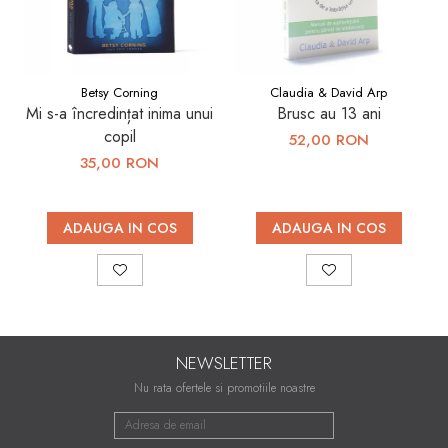
Betsy Corning
Claudia & David Arp
Mi s-a încredințat inima unui
Brusc au 13 ani
copil
52,00 RON
35,00 RON
ADAUGA IN COS
ADAUGA IN COS
NEWSLETTER
Nu rata ofertele si promotiile noastre