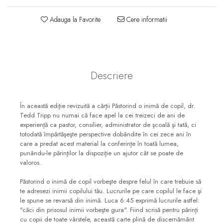
Consiliere
Adauga la Favorite
Cere informatii
Lucrarea cu Copiii și Tinerii
Grupuri Mici
Închinare prin Muzică
Apologetică
Descriere
Devoționale/Meditații
Biblice
În această ediţie revizuită a cărţii Păstorind o inimă de copil, dr.
Finanțe
Tedd Tripp nu numai că face apel la cei treizeci de ani de
experienţă ca pastor, consilier, administrator de şcoală şi tată, ci
Romane, Nuvele și Povestiri
totodată împărtăşeşte perspective dobândite în cei zece ani în
care a predat acest material la conferinţe în toată lumea,
Biografii
punându-le părinţilor la dispoziţie un ajutor cât se poate de
valoros.
Reviste
Poezii
Păstorind o inimă de copil vorbeşte despre felul în care trebuie să
te adresezi inimii copilului tău. Lucrurile pe care copilul le face şi
le spune se revarsă din inimă. Luca 6:45 exprimă lucrurile astfel:
"căci din prisosul inimii vorbeşte gura". Fiind scrisă pentru părinţi
cu copii de toate vârstele, această carte plină de discernământ