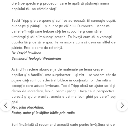
oferă perspective şi proceduri care te ajută să păstoreşti inima
copilului tău pe cărările vieţii.
Tedd Tripp ştie ce spune şi cui i se adresează. El cunoaşte copiii,
cunoaşte şi părinţii... şi cunoaşte căile lui Dumnezeu. Această
carte te învaţă care trebuie să-ţi fie scopurile şi cum să le
urmăreşti şi să le împlineşti practic. Te învaţă cum să le vorbeşti
copiilor tăi şi ce să le spui. Te va inspira cum să devii un altfel de
părinte. Este o carte de referinţă.
Dr. David Powlison
Seminarul Teologic Westminster
Având în vedere abundenţa de materiale pe tema creşterii
copiilor şi a familiei, este surprinzător – şi trist – să vedem cât de
puţine cărţi sunt cu adevărat biblice în conţinutul lor. Dar iată o
excepţie care aduce înviorare. Tedd Tripp oferă un ajutor solid şi
demn de încredere, biblic, pentru părinţi. Dacă cauţi perspectiva
corectă şi ajutor practic, acesta e cel mai bun ghid pe care îl poţi
găsi.
Rev. John MacArthur,
Pastor, autor şi învăţător biblic prin radio
Sunt încântată să recomand această carte pentru învăţătura ei de