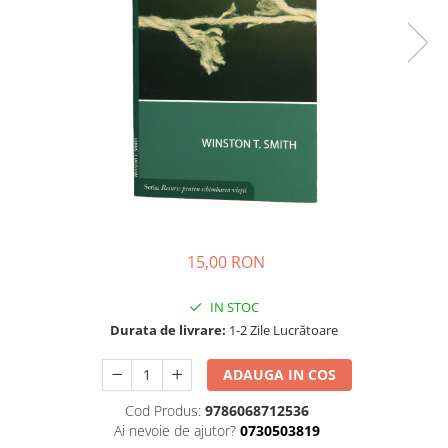
Parenting
Prietenie, Logodnă și Căsătorie
Bărbați
Cărți de Colorat
Bebe
Femei
Adolescenți și Tineri
Păstorirea Bisericii
Conducerea și Păstorirea Bisericii
15,00 RON
Lideri
Predicare
IN STOC
Consiliere
Durata de livrare:
1-2 Zile Lucrătoare
Lucrarea cu Copiii și Tinerii
Grupuri Mici
ADAUGA IN COS
Închinare prin Muzică
Cod Produs:
9786068712536
Apologetică
Ai nevoie de ajutor?
0730503819