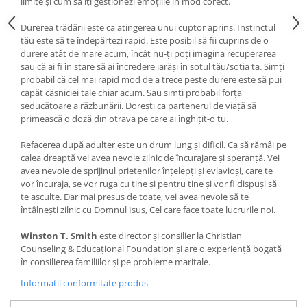
limite şi cum să îţi gestionezi emoţiile în mod corect.
Durerea trădării este ca atingerea unui cuptor aprins. Instinctul
tău este să te îndepărtezi rapid. Este posibil să fii cuprins de o
durere atât de mare acum, încât nu-ţi poţi imagina recuperarea
sau că ai fi în stare să ai încredere iarăşi în soţul tău/soţia ta. Simţi
probabil că cel mai rapid mod de a trece peste durere este să pui
capăt căsniciei tale chiar acum. Sau simţi probabil forţa
seducătoare a răzbunării. Doreşti ca partenerul de viaţă să
primească o doză din otrava pe care ai înghiţit-o tu.
Refacerea după adulter este un drum lung şi dificil. Ca să rămâi pe
calea dreaptă vei avea nevoie zilnic de încurajare şi speranţă. Vei
avea nevoie de sprijinul prietenilor înţelepţi şi evlavioşi, care te
vor încuraja, se vor ruga cu tine şi pentru tine şi vor fi dispuşi să
te asculte. Dar mai presus de toate, vei avea nevoie să te
întâlneşti zilnic cu Domnul Isus, Cel care face toate lucrurile noi.
Winston T. Smith
este director şi consilier la Christian
Counseling & Educaţional Foundation şi are o experienţă bogată
în consilierea familiilor şi pe probleme maritale.
Informatii conformitate produs