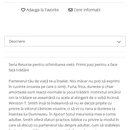
Devoționale/Meditații Biblice
Adauga la Favorite
Cere informatii
Finanțe
Romane, Nuvele și Povestiri
Biografii
Reviste
Descriere
Poezii
Seria Resurse pentru schimbarea vieţii. Primii paşi pentru a face
faţă trădării
Partenerul tău de viaţă te-a înşelat. Nici măcar nu poţi să exprimi
în cuvinte oroarea pe care o simţi. Furia, frica, durerea şi chiar
amorţeala sunt reacţii normale la şocul trădării. Instinctul oricărui
om la trădare se aseamănă cu acela al atingerii de o sobă încinsă.
Winston T. Smith însă te îndeamnă să nu iei decizii pripite cu
privire la viitorul căsniciei voastre, ci să vii cu rana şi durerea ta
înaintea lui Dumnezeu. În Ajutor! Soţul meu/sotia mea a comis
adulter, Smith oferă sfaturi practice, biblice cu privire la modul în
care să discuţi cu partenerul tău despre adulter, cum să stabileşti