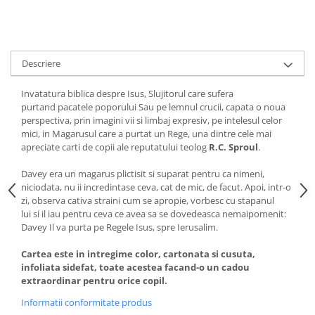
Devoționale/Meditații Biblice
Finanțe
Romane, Nuvele și Povestiri
Descriere
Biografii
Reviste
Invatatura biblica despre Isus, Slujitorul care sufera
purtand pacatele poporului Sau pe lemnul crucii, capata o noua
Poezii
perspectiva, prin imagini vii si limbaj expresiv, pe intelesul celor
mici, in Magarusul care a purtat un Rege, una dintre cele mai
apreciate carti de copii ale reputatului teolog
R.C. Sproul
.
Davey era un magarus plictisit si suparat pentru ca nimeni,
niciodata, nu ii incredintase ceva, cat de mic, de facut. Apoi, intr-o
zi, observa cativa straini cum se apropie, vorbesc cu stapanul
lui si il iau pentru ceva ce avea sa se dovedeasca nemaipomenit:
Davey Il va purta pe Regele Isus, spre Ierusalim.
Cartea este in intregime color, cartonata si cusuta,
infoliata sidefat, toate acestea facand-o un cadou
extraordinar pentru orice copil.
Informatii conformitate produs