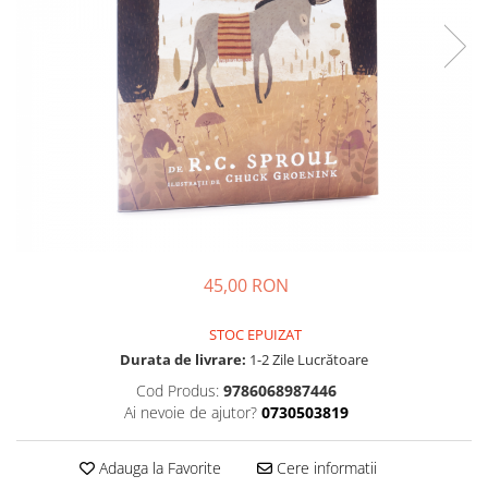
Parenting
Prietenie, Logodnă și Căsătorie
Bărbați
Cărți de Colorat
Bebe
Femei
Adolescenți și Tineri
Păstorirea Bisericii
Conducerea și Păstorirea Bisericii
45,00 RON
Lideri
Predicare
STOC EPUIZAT
Consiliere
Durata de livrare:
1-2 Zile Lucrătoare
Lucrarea cu Copiii și Tinerii
Cod Produs:
9786068987446
Grupuri Mici
Ai nevoie de ajutor?
0730503819
Închinare prin Muzică
Apologetică
Adauga la Favorite
Cere informatii