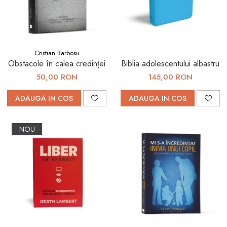
Viața de Familie
Parenting
Prietenie, Logodnă și
Căsătorie
Cristian Barbosu
Obstacole în calea credinței
Biblia adolescentului albastru
Bărbați
50,00 RON
145,00 RON
Cărți de Colorat
ADAUGA IN COS
ADAUGA IN COS
Bebe
Femei
NOU
Adolescenți și Tineri
Păstorirea Bisericii
Conducerea și Păstorirea
Bisericii
Lideri
Predicare