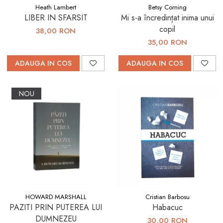
Consiliere
Heath Lambert
Betsy Corning
LIBER IN SFARSIT
Mi s-a încredințat inima unui
Lucrarea cu Copiii și Tinerii
copil
38,00 RON
Grupuri Mici
35,00 RON
Închinare prin Muzică
ADAUGA IN COS
ADAUGA IN COS
Apologetică
Devoționale/Meditații
NOU
Biblice
Finanțe
Romane, Nuvele și Povestiri
Biografii
Reviste
Poezii
HOWARD MARSHALL
Cristian Barbosu
PAZITI PRIN PUTEREA LUI
Habacuc
DUMNEZEU
30,00 RON