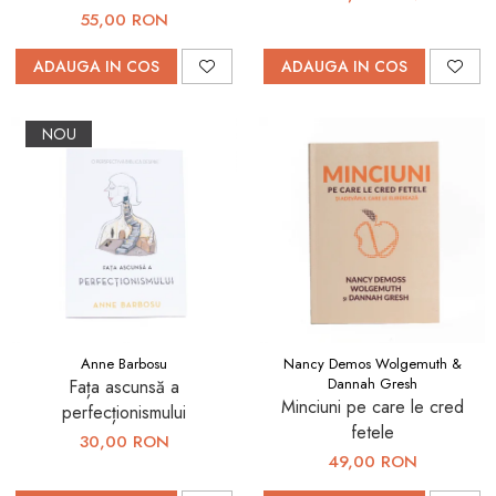
55,00 RON
ADAUGA IN COS
ADAUGA IN COS
NOU
Anne Barbosu
Nancy Demos Wolgemuth &
Dannah Gresh
Fața ascunsă a
Minciuni pe care le cred
perfecționismului
fetele
30,00 RON
49,00 RON